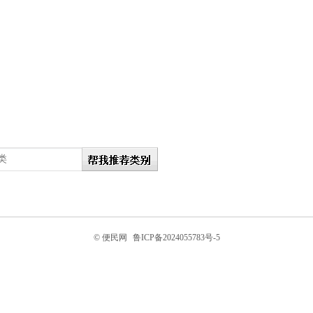
© 便民网
鲁ICP备2024055783号-5