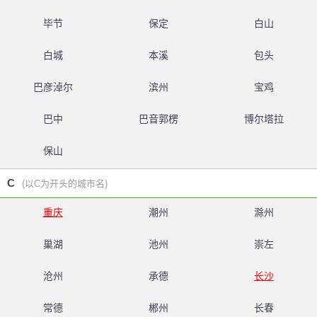
毕节
保定
白山
白城
本溪
包头
巴彦淖尔
滨州
宝鸡
巴中
巴音郭楞
博尔塔拉
保山
C
(以C为开头的城市名)
重庆
潮州
滁州
巢湖
池州
崇左
沧州
承德
长沙
常德
郴州
长春