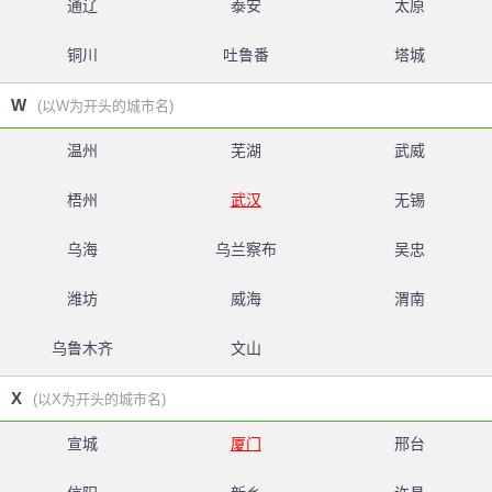
通辽
泰安
太原
铜川
吐鲁番
塔城
W
(以W为开头的城市名)
温州
芜湖
武威
梧州
武汉
无锡
乌海
乌兰察布
吴忠
潍坊
威海
渭南
乌鲁木齐
文山
X
(以X为开头的城市名)
宣城
厦门
邢台