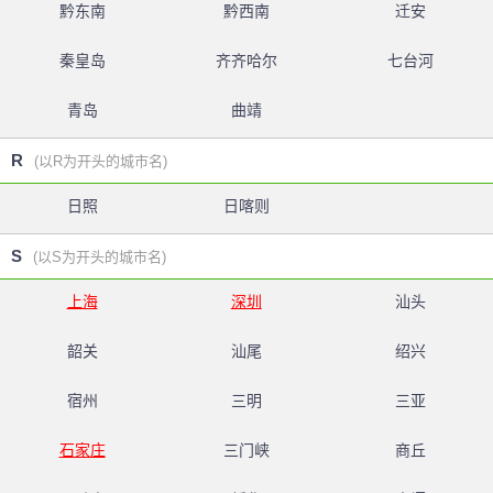
黔东南
黔西南
迁安
秦皇岛
齐齐哈尔
七台河
青岛
曲靖
R
(以R为开头的城市名)
日照
日喀则
S
(以S为开头的城市名)
上海
深圳
汕头
韶关
汕尾
绍兴
宿州
三明
三亚
石家庄
三门峡
商丘