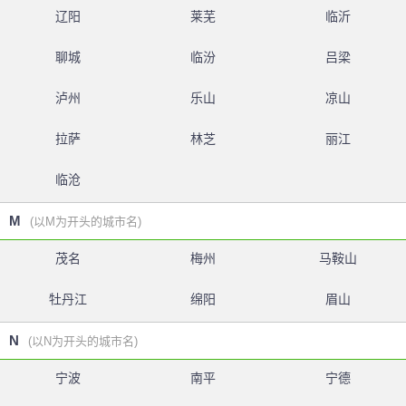
辽阳
莱芜
临沂
聊城
临汾
吕梁
泸州
乐山
凉山
拉萨
林芝
丽江
临沧
M
(以M为开头的城市名)
茂名
梅州
马鞍山
牡丹江
绵阳
眉山
N
(以N为开头的城市名)
宁波
南平
宁德