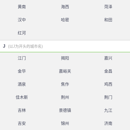
黄南
海西
菏泽
汉中
哈密
和田
红河
J
(以J为开头的城市名)
江门
揭阳
嘉兴
金华
嘉峪关
金昌
酒泉
焦作
鸡西
佳木斯
荆州
荆门
吉林
景德镇
九江
吉安
锦州
济南