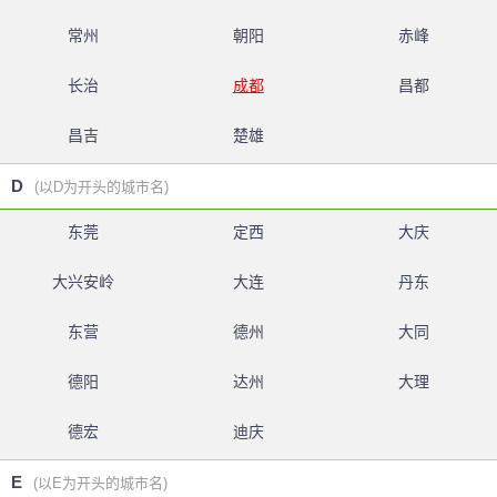
常州
朝阳
赤峰
长治
成都
昌都
昌吉
楚雄
D
(以D为开头的城市名)
东莞
定西
大庆
大兴安岭
大连
丹东
东营
德州
大同
德阳
达州
大理
德宏
迪庆
E
(以E为开头的城市名)