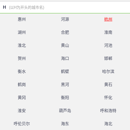
H
(以H为开头的城市名)
惠州
河源
杭州
湖州
合肥
淮南
淮北
黄山
河池
贺州
海口
邯郸
衡水
鹤壁
哈尔滨
鹤岗
黑河
黄石
黄冈
衡阳
怀化
淮安
葫芦岛
呼和浩特
呼伦贝尔
海东
海北