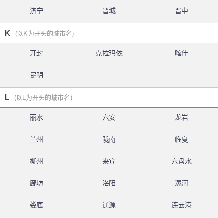
济宁
晋城
晋中
K
(以K为开头的城市名)
开封
克拉玛依
喀什
昆明
L
(以L为开头的城市名)
丽水
六安
龙岩
兰州
陇南
临夏
柳州
来宾
六盘水
廊坊
洛阳
漯河
娄底
辽源
连云港