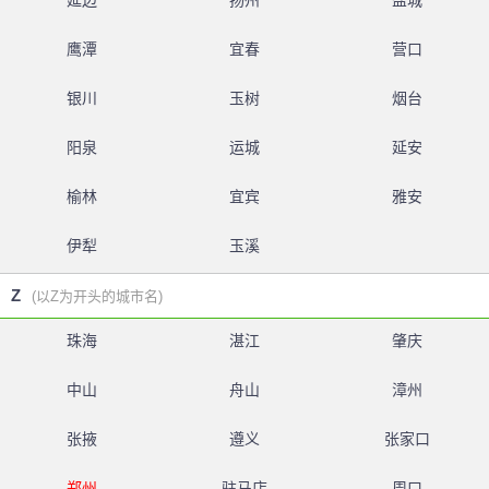
延边
扬州
盐城
鹰潭
宜春
营口
银川
玉树
烟台
阳泉
运城
延安
榆林
宜宾
雅安
伊犁
玉溪
Z
(以Z为开头的城市名)
珠海
湛江
肇庆
中山
舟山
漳州
张掖
遵义
张家口
郑州
驻马店
周口