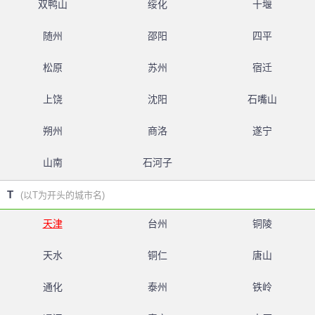
双鸭山
绥化
十堰
随州
邵阳
四平
松原
苏州
宿迁
上饶
沈阳
石嘴山
朔州
商洛
遂宁
山南
石河子
T
(以T为开头的城市名)
天津
台州
铜陵
天水
铜仁
唐山
通化
泰州
铁岭