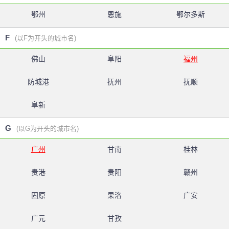
鄂州
恩施
鄂尔多斯
F
(以F为开头的城市名)
佛山
阜阳
福州
防城港
抚州
抚顺
阜新
G
(以G为开头的城市名)
广州
甘南
桂林
贵港
贵阳
赣州
固原
果洛
广安
广元
甘孜