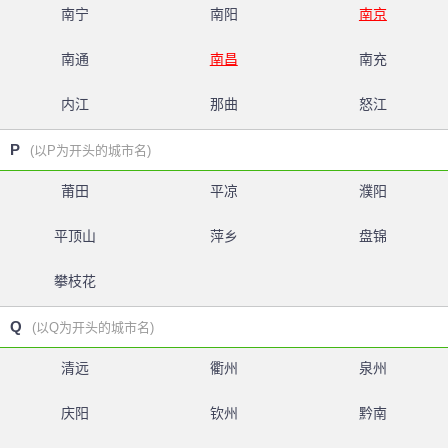
南宁
南阳
南京
南通
南昌
南充
内江
那曲
怒江
P
(以P为开头的城市名)
莆田
平凉
濮阳
平顶山
萍乡
盘锦
攀枝花
Q
(以Q为开头的城市名)
清远
衢州
泉州
庆阳
钦州
黔南