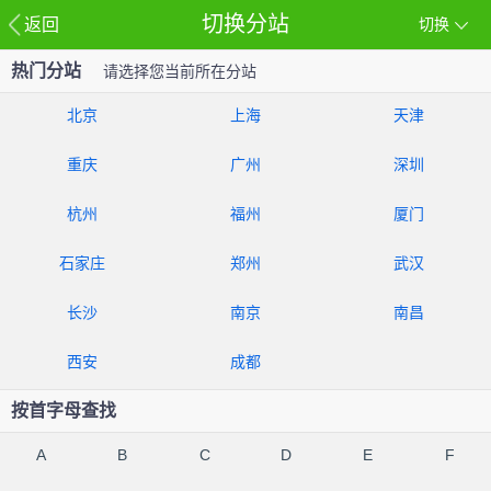
切换分站
返回
切换
热门分站
请选择您当前所在分站
北京
上海
天津
重庆
广州
深圳
杭州
福州
厦门
石家庄
郑州
武汉
长沙
南京
南昌
西安
成都
按首字母查找
A
B
C
D
E
F