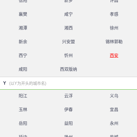
信阳
新乡
许昌
襄樊
咸宁
孝感
湘潭
湘西
徐州
新余
兴安盟
锡林郭勒
西宁
忻州
西安
咸阳
西双版纳
Y
(以Y为开头的城市名)
阳江
云浮
义乌
玉林
伊春
宜昌
岳阳
益阳
永州