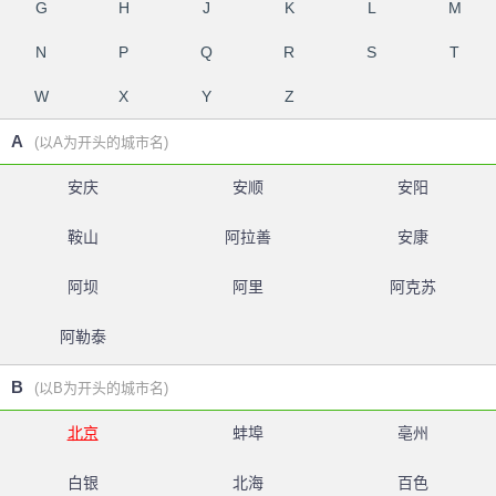
G
H
J
K
L
M
N
P
Q
R
S
T
W
X
Y
Z
A
(以A为开头的城市名)
安庆
安顺
安阳
鞍山
阿拉善
安康
阿坝
阿里
阿克苏
阿勒泰
B
(以B为开头的城市名)
北京
蚌埠
亳州
白银
北海
百色