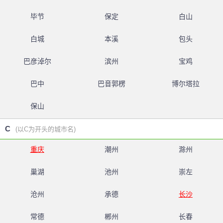
毕节
保定
白山
白城
本溪
包头
巴彦淖尔
滨州
宝鸡
巴中
巴音郭楞
博尔塔拉
保山
C
(以C为开头的城市名)
重庆
潮州
滁州
巢湖
池州
崇左
沧州
承德
长沙
常德
郴州
长春