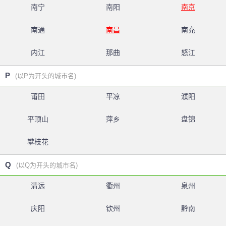
南宁
南阳
南京
南通
南昌
南充
内江
那曲
怒江
P
(以P为开头的城市名)
莆田
平凉
濮阳
平顶山
萍乡
盘锦
攀枝花
Q
(以Q为开头的城市名)
清远
衢州
泉州
庆阳
钦州
黔南