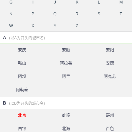
G
H
J
K
L
M
N
P
Q
R
S
T
W
X
Y
Z
A
(以A为开头的城市名)
安庆
安顺
安阳
鞍山
阿拉善
安康
阿坝
阿里
阿克苏
阿勒泰
B
(以B为开头的城市名)
北京
蚌埠
亳州
白银
北海
百色