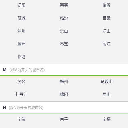
辽阳
莱芜
临沂
聊城
临汾
吕梁
泸州
乐山
凉山
拉萨
林芝
丽江
临沧
M
(以M为开头的城市名)
茂名
梅州
马鞍山
牡丹江
绵阳
眉山
N
(以N为开头的城市名)
宁波
南平
宁德