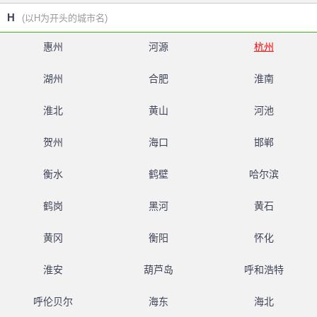
H
(以H为开头的城市名)
惠州
河源
杭州
湖州
合肥
淮南
淮北
黄山
河池
贺州
海口
邯郸
衡水
鹤壁
哈尔滨
鹤岗
黑河
黄石
黄冈
衡阳
怀化
淮安
葫芦岛
呼和浩特
呼伦贝尔
海东
海北