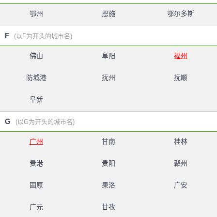
鄂州
恩施
鄂尔多斯
F
(以F为开头的城市名)
佛山
阜阳
福州
防城港
抚州
抚顺
阜新
G
(以G为开头的城市名)
广州
甘南
桂林
贵港
贵阳
赣州
固原
果洛
广安
广元
甘孜