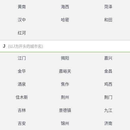
黄南
海西
菏泽
汉中
哈密
和田
红河
J
(以J为开头的城市名)
江门
揭阳
嘉兴
金华
嘉峪关
金昌
酒泉
焦作
鸡西
佳木斯
荆州
荆门
吉林
景德镇
九江
吉安
锦州
济南