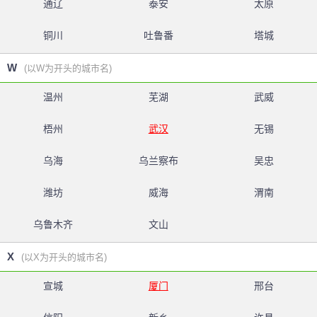
通辽
泰安
太原
铜川
吐鲁番
塔城
W
(以W为开头的城市名)
温州
芜湖
武威
梧州
武汉
无锡
乌海
乌兰察布
吴忠
潍坊
威海
渭南
乌鲁木齐
文山
X
(以X为开头的城市名)
宣城
厦门
邢台