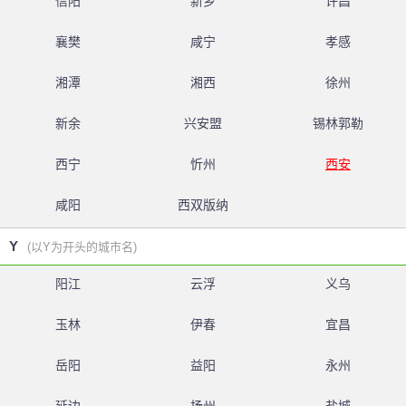
信阳
新乡
许昌
襄樊
咸宁
孝感
湘潭
湘西
徐州
新余
兴安盟
锡林郭勒
西宁
忻州
西安
咸阳
西双版纳
Y
(以Y为开头的城市名)
阳江
云浮
义乌
玉林
伊春
宜昌
岳阳
益阳
永州