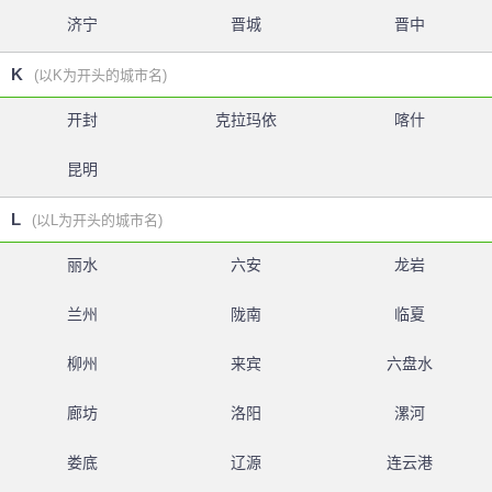
济宁
晋城
晋中
K
(以K为开头的城市名)
开封
克拉玛依
喀什
昆明
L
(以L为开头的城市名)
丽水
六安
龙岩
兰州
陇南
临夏
柳州
来宾
六盘水
廊坊
洛阳
漯河
娄底
辽源
连云港