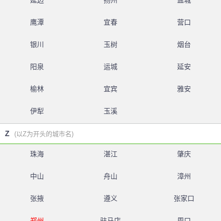
延边
扬州
盐城
鹰潭
宜春
营口
银川
玉树
烟台
阳泉
运城
延安
榆林
宜宾
雅安
伊犁
玉溪
Z
(以Z为开头的城市名)
珠海
湛江
肇庆
中山
舟山
漳州
张掖
遵义
张家口
郑州
驻马店
周口