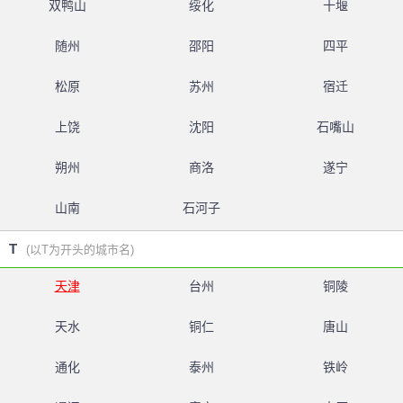
双鸭山
绥化
十堰
随州
邵阳
四平
松原
苏州
宿迁
上饶
沈阳
石嘴山
朔州
商洛
遂宁
山南
石河子
T
(以T为开头的城市名)
天津
台州
铜陵
天水
铜仁
唐山
通化
泰州
铁岭