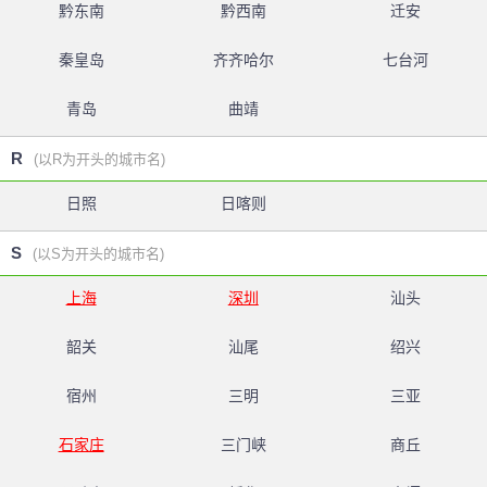
黔东南
黔西南
迁安
秦皇岛
齐齐哈尔
七台河
青岛
曲靖
R
(以R为开头的城市名)
日照
日喀则
S
(以S为开头的城市名)
上海
深圳
汕头
韶关
汕尾
绍兴
宿州
三明
三亚
石家庄
三门峡
商丘