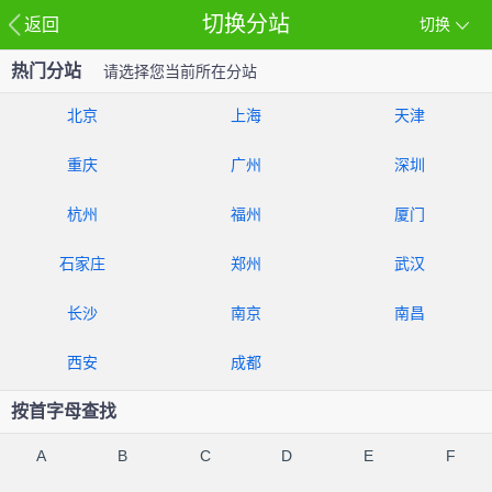
切换分站
返回
切换
热门分站
请选择您当前所在分站
北京
上海
天津
重庆
广州
深圳
杭州
福州
厦门
石家庄
郑州
武汉
长沙
南京
南昌
西安
成都
按首字母查找
A
B
C
D
E
F