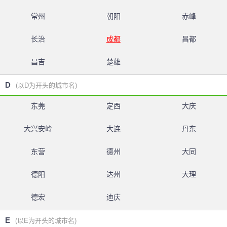
常州
朝阳
赤峰
长治
成都
昌都
昌吉
楚雄
D
(以D为开头的城市名)
东莞
定西
大庆
大兴安岭
大连
丹东
东营
德州
大同
德阳
达州
大理
德宏
迪庆
E
(以E为开头的城市名)