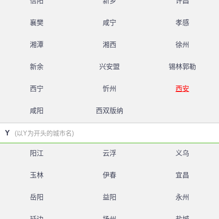
信阳
新乡
许昌
襄樊
咸宁
孝感
湘潭
湘西
徐州
新余
兴安盟
锡林郭勒
西宁
忻州
西安
咸阳
西双版纳
Y
(以Y为开头的城市名)
阳江
云浮
义乌
玉林
伊春
宜昌
岳阳
益阳
永州