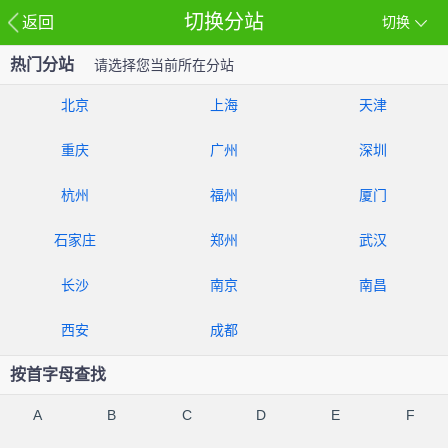
切换分站
返回
切换
热门分站
请选择您当前所在分站
北京
上海
天津
重庆
广州
深圳
杭州
福州
厦门
石家庄
郑州
武汉
长沙
南京
南昌
西安
成都
按首字母查找
A
B
C
D
E
F