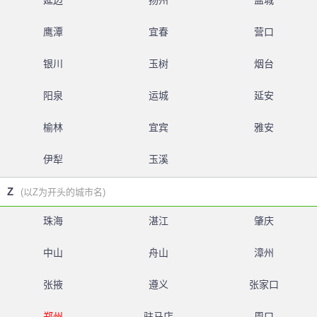
延边
扬州
盐城
鹰潭
宜春
营口
银川
玉树
烟台
阳泉
运城
延安
榆林
宜宾
雅安
伊犁
玉溪
Z
(以Z为开头的城市名)
珠海
湛江
肇庆
中山
舟山
漳州
张掖
遵义
张家口
郑州
驻马店
周口