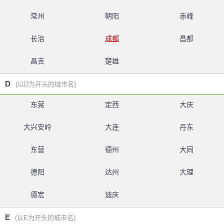
常州
朝阳
赤峰
长治
成都
昌都
昌吉
楚雄
D
(以D为开头的城市名)
东莞
定西
大庆
大兴安岭
大连
丹东
东营
德州
大同
德阳
达州
大理
德宏
迪庆
E
(以E为开头的城市名)