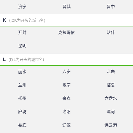
济宁
晋城
晋中
K
(以K为开头的城市名)
开封
克拉玛依
喀什
昆明
L
(以L为开头的城市名)
丽水
六安
龙岩
兰州
陇南
临夏
柳州
来宾
六盘水
廊坊
洛阳
漯河
娄底
辽源
连云港