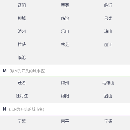
辽阳
莱芜
临沂
聊城
临汾
吕梁
泸州
乐山
凉山
拉萨
林芝
丽江
临沧
M
(以M为开头的城市名)
茂名
梅州
马鞍山
牡丹江
绵阳
眉山
N
(以N为开头的城市名)
宁波
南平
宁德