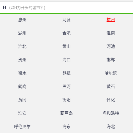
H
(以H为开头的城市名)
惠州
河源
杭州
湖州
合肥
淮南
淮北
黄山
河池
贺州
海口
邯郸
衡水
鹤壁
哈尔滨
鹤岗
黑河
黄石
黄冈
衡阳
怀化
淮安
葫芦岛
呼和浩特
呼伦贝尔
海东
海北