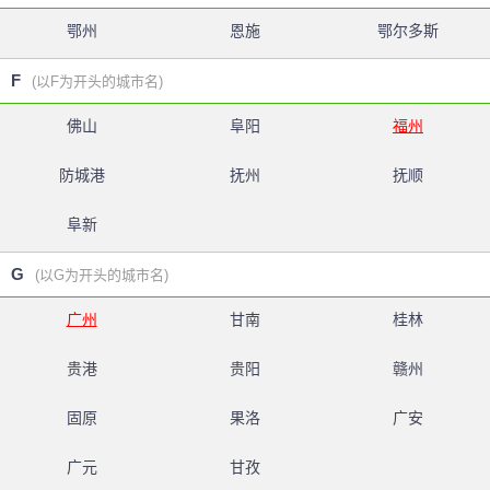
鄂州
恩施
鄂尔多斯
F
(以F为开头的城市名)
佛山
阜阳
福州
防城港
抚州
抚顺
阜新
G
(以G为开头的城市名)
广州
甘南
桂林
贵港
贵阳
赣州
固原
果洛
广安
广元
甘孜