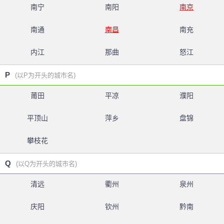
南宁
南阳
南京
南通
南昌
南充
内江
那曲
怒江
P
(以P为开头的城市名)
莆田
平凉
濮阳
平顶山
萍乡
盘锦
攀枝花
Q
(以Q为开头的城市名)
清远
衢州
泉州
庆阳
钦州
黔南