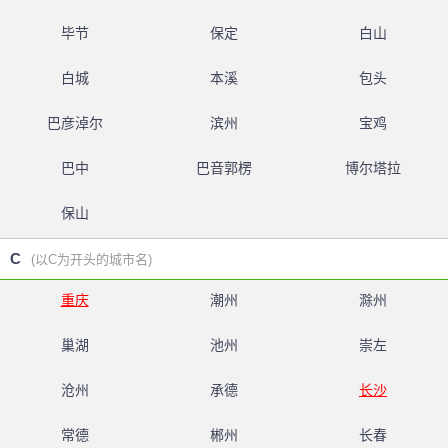
毕节
保定
白山
白城
本溪
包头
巴彦淖尔
滨州
宝鸡
巴中
巴音郭楞
博尔塔拉
保山
C
(以C为开头的城市名)
重庆
潮州
滁州
巢湖
池州
崇左
沧州
承德
长沙
常德
郴州
长春