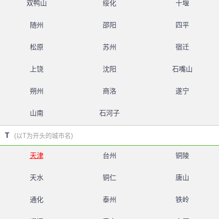
双鸭山
绥化
十堰
随州
邵阳
四平
松原
苏州
宿迁
上饶
沈阳
石嘴山
朔州
商洛
遂宁
山南
石河子
T
(以T为开头的城市名)
天津
台州
铜陵
天水
铜仁
唐山
通化
泰州
铁岭