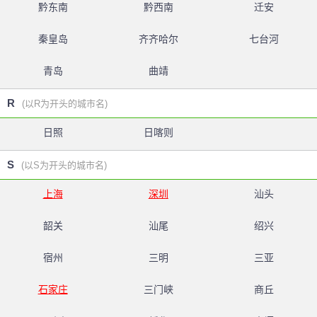
黔东南
黔西南
迁安
秦皇岛
齐齐哈尔
七台河
青岛
曲靖
R
(以R为开头的城市名)
日照
日喀则
S
(以S为开头的城市名)
上海
深圳
汕头
韶关
汕尾
绍兴
宿州
三明
三亚
石家庄
三门峡
商丘