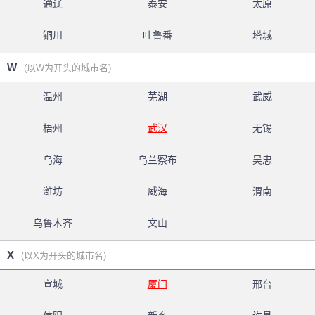
通辽
泰安
太原
铜川
吐鲁番
塔城
W
(以W为开头的城市名)
温州
芜湖
武威
梧州
武汉
无锡
乌海
乌兰察布
吴忠
潍坊
威海
渭南
乌鲁木齐
文山
X
(以X为开头的城市名)
宣城
厦门
邢台