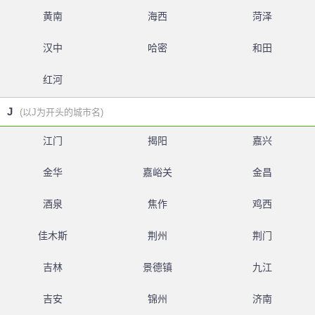
黄南
海西
菏泽
汉中
哈密
和田
红河
J
(以J为开头的城市名)
江门
揭阳
嘉兴
金华
嘉峪关
金昌
酒泉
焦作
鸡西
佳木斯
荆州
荆门
吉林
景德镇
九江
吉安
锦州
济南