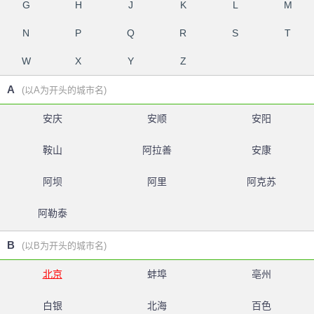
G
H
J
K
L
M
N
P
Q
R
S
T
W
X
Y
Z
A
(以A为开头的城市名)
安庆
安顺
安阳
鞍山
阿拉善
安康
阿坝
阿里
阿克苏
阿勒泰
B
(以B为开头的城市名)
北京
蚌埠
亳州
白银
北海
百色