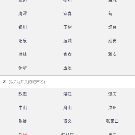
延边
扬州
盐城
鹰潭
宜春
营口
银川
玉树
烟台
阳泉
运城
延安
榆林
宜宾
雅安
伊犁
玉溪
Z
(以Z为开头的城市名)
珠海
湛江
肇庆
中山
舟山
漳州
张掖
遵义
张家口
郑州
驻马店
周口