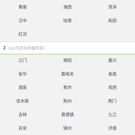
黄南
海西
菏泽
汉中
哈密
和田
红河
J
(以J为开头的城市名)
江门
揭阳
嘉兴
金华
嘉峪关
金昌
酒泉
焦作
鸡西
佳木斯
荆州
荆门
吉林
景德镇
九江
吉安
锦州
济南