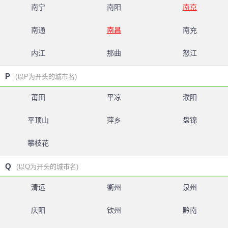
南宁
南阳
南京
南通
南昌
南充
内江
那曲
怒江
P
(以P为开头的城市名)
莆田
平凉
濮阳
平顶山
萍乡
盘锦
攀枝花
Q
(以Q为开头的城市名)
清远
衢州
泉州
庆阳
钦州
黔南