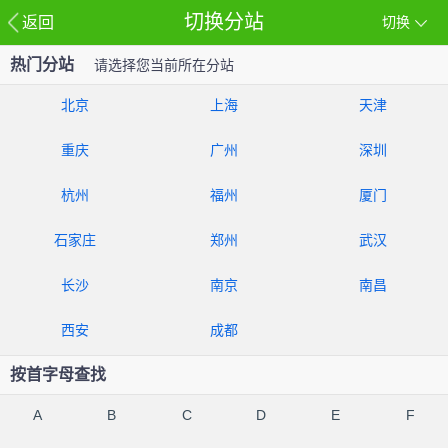
切换分站
返回
切换
热门分站
请选择您当前所在分站
北京
上海
天津
重庆
广州
深圳
杭州
福州
厦门
石家庄
郑州
武汉
长沙
南京
南昌
西安
成都
按首字母查找
A
B
C
D
E
F