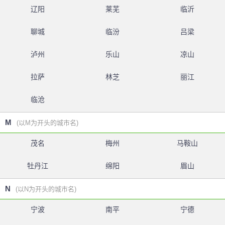
辽阳
莱芜
临沂
聊城
临汾
吕梁
泸州
乐山
凉山
拉萨
林芝
丽江
临沧
M
(以M为开头的城市名)
茂名
梅州
马鞍山
牡丹江
绵阳
眉山
N
(以N为开头的城市名)
宁波
南平
宁德