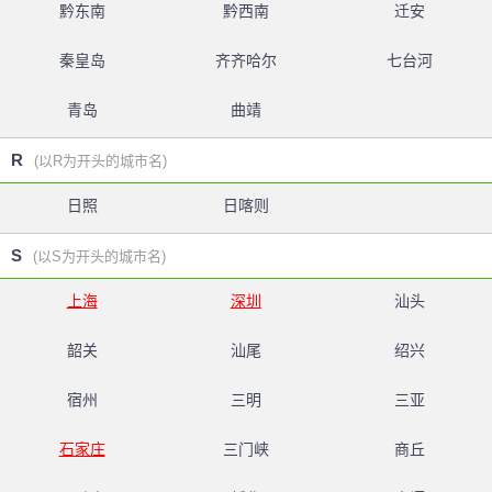
黔东南
黔西南
迁安
秦皇岛
齐齐哈尔
七台河
青岛
曲靖
R
(以R为开头的城市名)
日照
日喀则
S
(以S为开头的城市名)
上海
深圳
汕头
韶关
汕尾
绍兴
宿州
三明
三亚
石家庄
三门峡
商丘