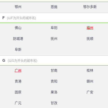
鄂州
恩施
鄂尔多斯
F
(以F为开头的城市名)
佛山
阜阳
福州
防城港
抚州
抚顺
阜新
G
(以G为开头的城市名)
广州
甘南
桂林
贵港
贵阳
赣州
固原
果洛
广安
广元
甘孜