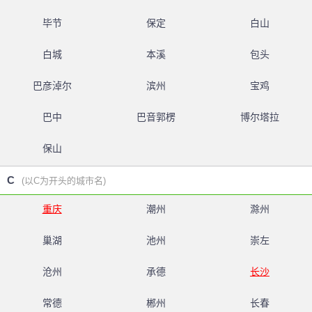
毕节
保定
白山
白城
本溪
包头
巴彦淖尔
滨州
宝鸡
巴中
巴音郭楞
博尔塔拉
保山
C
(以C为开头的城市名)
重庆
潮州
滁州
巢湖
池州
崇左
沧州
承德
长沙
常德
郴州
长春