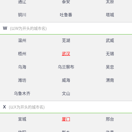
通辽
泰安
太原
铜川
吐鲁番
塔城
W
(以W为开头的城市名)
温州
芜湖
武威
梧州
武汉
无锡
乌海
乌兰察布
吴忠
潍坊
威海
渭南
乌鲁木齐
文山
X
(以X为开头的城市名)
宣城
厦门
邢台