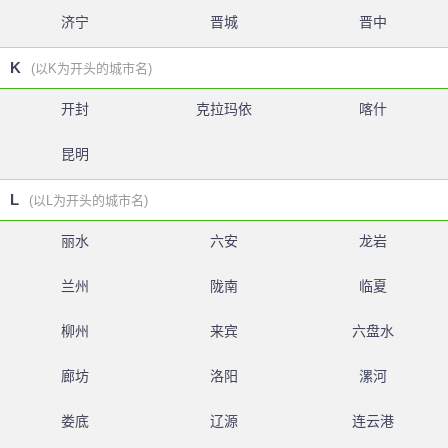
济宁
晋城
晋中
K
(以K为开头的城市名)
开封
克拉玛依
喀什
昆明
L
(以L为开头的城市名)
丽水
六安
龙岩
兰州
陇南
临夏
柳州
来宾
六盘水
廊坊
洛阳
漯河
娄底
辽源
连云港