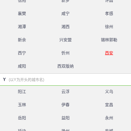
信阳
新乡
许昌
襄樊
咸宁
孝感
湘潭
湘西
徐州
新余
兴安盟
锡林郭勒
西宁
忻州
西安
咸阳
西双版纳
Y
(以Y为开头的城市名)
阳江
云浮
义乌
玉林
伊春
宜昌
岳阳
益阳
永州