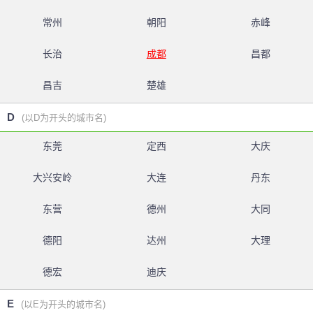
常州
朝阳
赤峰
长治
成都
昌都
昌吉
楚雄
D
(以D为开头的城市名)
东莞
定西
大庆
大兴安岭
大连
丹东
东营
德州
大同
德阳
达州
大理
德宏
迪庆
E
(以E为开头的城市名)