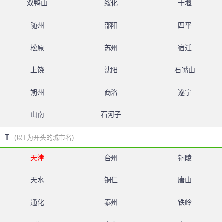
双鸭山
绥化
十堰
随州
邵阳
四平
松原
苏州
宿迁
上饶
沈阳
石嘴山
朔州
商洛
遂宁
山南
石河子
T
(以T为开头的城市名)
天津
台州
铜陵
天水
铜仁
唐山
通化
泰州
铁岭