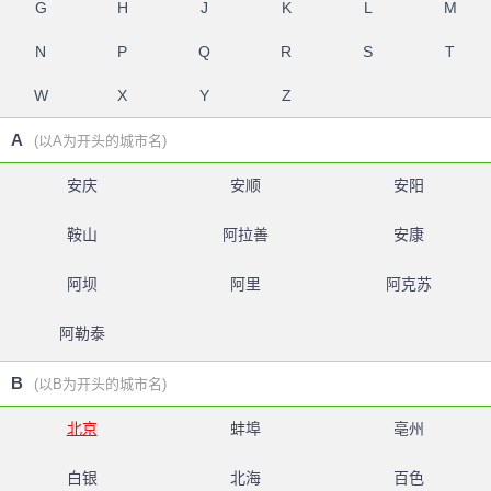
G
H
J
K
L
M
N
P
Q
R
S
T
W
X
Y
Z
A
(以A为开头的城市名)
安庆
安顺
安阳
鞍山
阿拉善
安康
阿坝
阿里
阿克苏
阿勒泰
B
(以B为开头的城市名)
北京
蚌埠
亳州
白银
北海
百色