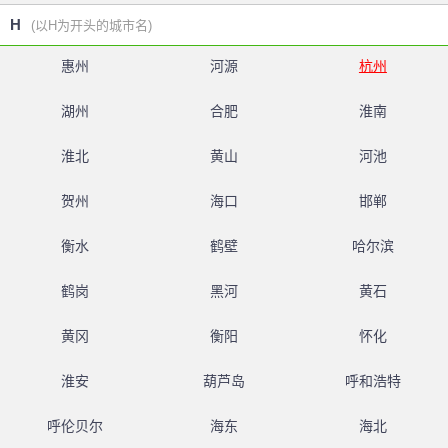
H
(以H为开头的城市名)
惠州
河源
杭州
湖州
合肥
淮南
淮北
黄山
河池
贺州
海口
邯郸
衡水
鹤壁
哈尔滨
鹤岗
黑河
黄石
黄冈
衡阳
怀化
淮安
葫芦岛
呼和浩特
呼伦贝尔
海东
海北