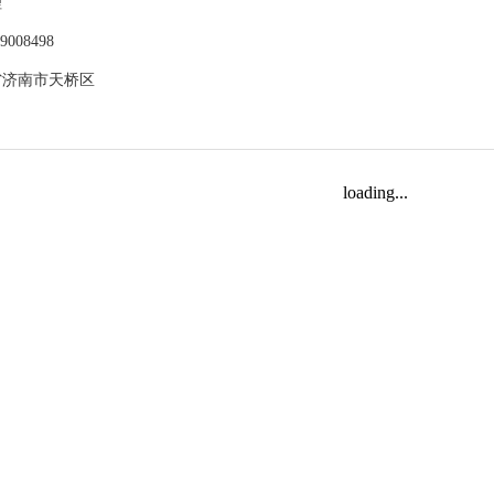
理
89008498
省济南市天桥区