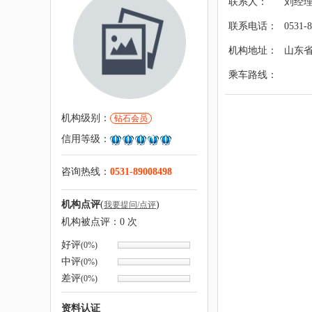
联系人：
刘经
联系电话：
0531-
机构地址：
山东
乘车路线：
机构级别：
钻石会员
信用等级：
咨询热线：
0531-89008498
机构点评
(
)
我要提问/点评
机构被点评：
0
次
好评
(0%)
中评
(0%)
差评
(0%)
资料认证