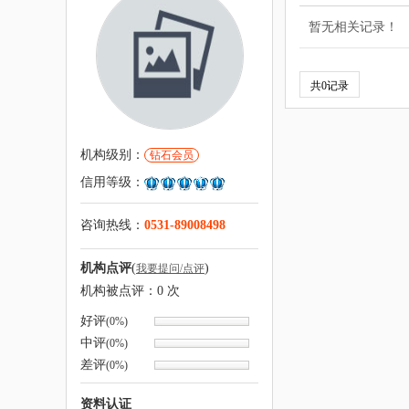
暂无相关记录！
共0记录
机构级别：
钻石会员
信用等级：
咨询热线：
0531-89008498
机构点评
(
)
我要提问/点评
机构被点评：
0
次
好评
(0%)
中评
(0%)
差评
(0%)
资料认证