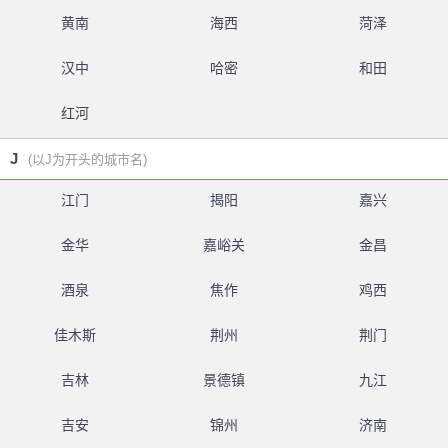
黄南
海西
菏泽
汉中
哈密
和田
红河
J
(以J为开头的城市名)
江门
揭阳
嘉兴
金华
嘉峪关
金昌
酒泉
焦作
鸡西
佳木斯
荆州
荆门
吉林
景德镇
九江
吉安
锦州
济南