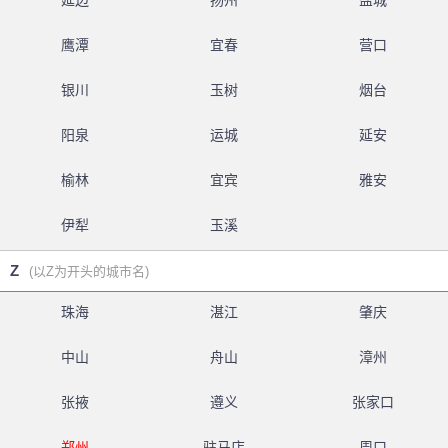
延边
扬州
盐城
鹰潭
宜春
营口
银川
玉树
烟台
阳泉
运城
延安
榆林
宜宾
雅安
伊犁
玉溪
Z
(以Z为开头的城市名)
珠海
湛江
肇庆
中山
舟山
漳州
张掖
遵义
张家口
郑州
驻马店
周口