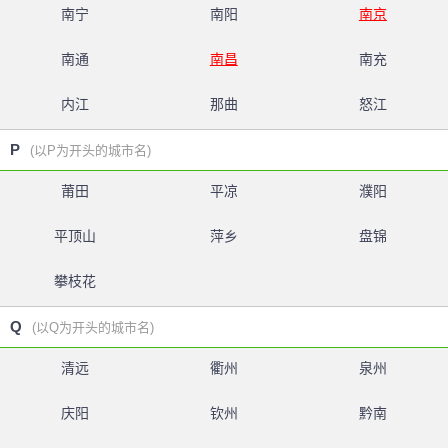
南宁
南阳
南京
南通
南昌
南充
内江
那曲
怒江
P
(以P为开头的城市名)
莆田
平凉
濮阳
平顶山
萍乡
盘锦
攀枝花
Q
(以Q为开头的城市名)
清远
衢州
泉州
庆阳
钦州
黔南