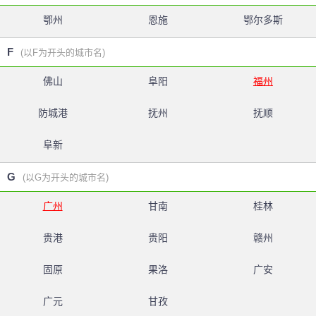
鄂州
恩施
鄂尔多斯
F
(以F为开头的城市名)
佛山
阜阳
福州
防城港
抚州
抚顺
阜新
G
(以G为开头的城市名)
广州
甘南
桂林
贵港
贵阳
赣州
固原
果洛
广安
广元
甘孜