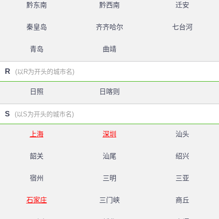
黔东南
黔西南
迁安
秦皇岛
齐齐哈尔
七台河
青岛
曲靖
R
(以R为开头的城市名)
日照
日喀则
S
(以S为开头的城市名)
上海
深圳
汕头
韶关
汕尾
绍兴
宿州
三明
三亚
石家庄
三门峡
商丘