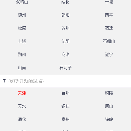
双鸭山
绥化
十堰
随州
邵阳
四平
松原
苏州
宿迁
上饶
沈阳
石嘴山
朔州
商洛
遂宁
山南
石河子
T
(以T为开头的城市名)
天津
台州
铜陵
天水
铜仁
唐山
通化
泰州
铁岭