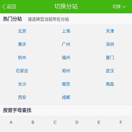
切换分站
返回
切换
热门分站
请选择您当前所在分站
北京
上海
天津
重庆
广州
深圳
杭州
福州
厦门
石家庄
郑州
武汉
长沙
南京
南昌
西安
成都
按首字母查找
A
B
C
D
E
F