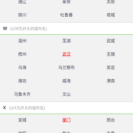
通辽
泰安
太原
铜川
吐鲁番
塔城
W
(以W为开头的城市名)
温州
芜湖
武威
梧州
武汉
无锡
乌海
乌兰察布
吴忠
潍坊
威海
渭南
乌鲁木齐
文山
X
(以X为开头的城市名)
宣城
厦门
邢台