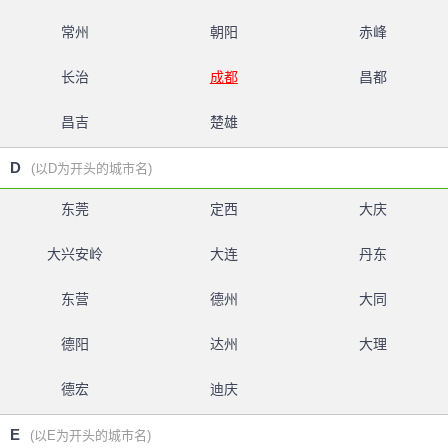
常州
朝阳
赤峰
长治
成都
昌都
昌吉
楚雄
D
(以D为开头的城市名)
东莞
定西
大庆
大兴安岭
大连
丹东
东营
德州
大同
德阳
达州
大理
德宏
迪庆
E
(以E为开头的城市名)