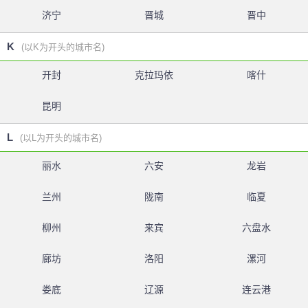
济宁
晋城
晋中
K
(以K为开头的城市名)
开封
克拉玛依
喀什
昆明
L
(以L为开头的城市名)
丽水
六安
龙岩
兰州
陇南
临夏
柳州
来宾
六盘水
廊坊
洛阳
漯河
娄底
辽源
连云港