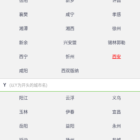
信阳
新乡
许昌
襄樊
咸宁
孝感
湘潭
湘西
徐州
新余
兴安盟
锡林郭勒
西宁
忻州
西安
咸阳
西双版纳
Y
(以Y为开头的城市名)
阳江
云浮
义乌
玉林
伊春
宜昌
岳阳
益阳
永州