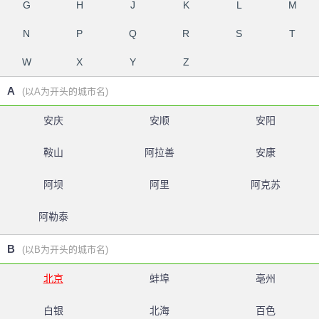
G
H
J
K
L
M
N
P
Q
R
S
T
W
X
Y
Z
A
(以A为开头的城市名)
安庆
安顺
安阳
鞍山
阿拉善
安康
阿坝
阿里
阿克苏
阿勒泰
B
(以B为开头的城市名)
北京
蚌埠
亳州
白银
北海
百色