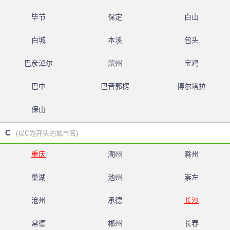
毕节
保定
白山
白城
本溪
包头
巴彦淖尔
滨州
宝鸡
巴中
巴音郭楞
博尔塔拉
保山
C
(以C为开头的城市名)
重庆
潮州
滁州
巢湖
池州
崇左
沧州
承德
长沙
常德
郴州
长春