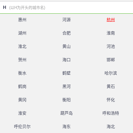
H
(以H为开头的城市名)
惠州
河源
杭州
湖州
合肥
淮南
淮北
黄山
河池
贺州
海口
邯郸
衡水
鹤壁
哈尔滨
鹤岗
黑河
黄石
黄冈
衡阳
怀化
淮安
葫芦岛
呼和浩特
呼伦贝尔
海东
海北