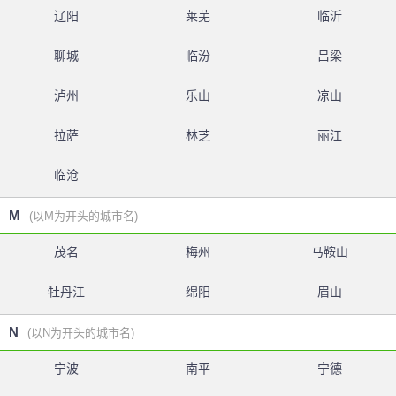
辽阳
莱芜
临沂
聊城
临汾
吕梁
泸州
乐山
凉山
拉萨
林芝
丽江
临沧
M
(以M为开头的城市名)
茂名
梅州
马鞍山
牡丹江
绵阳
眉山
N
(以N为开头的城市名)
宁波
南平
宁德