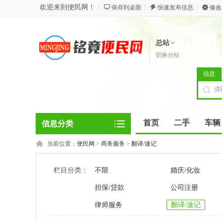
欢迎来到便民网！
保存到桌面
快速发布信息
修改
总站
切换分站
信息
首页
二手
车辆
信息分类
当前位置：
便民网
>
商务服务
>
翻译/速记
栏目分类：
不限
婚庆/化妆
担保/贷款
公司注册
律师服务
翻译/速记