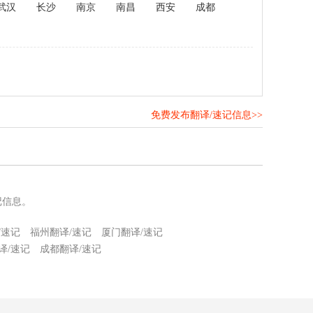
武汉
长沙
南京
南昌
西安
成都
免费发布翻译/速记信息>>
！
记信息。
/速记
福州翻译/速记
厦门翻译/速记
译/速记
成都翻译/速记