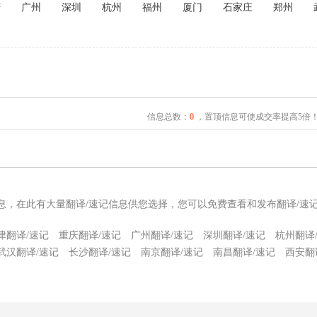
庆
广州
深圳
杭州
福州
厦门
石家庄
郑州
信息总数：
0
，置顶信息可使成交率提高5倍
信息，在此有大量翻译/速记信息供您选择，您可以免费查看和发布翻译/速
津翻译/速记
重庆翻译/速记
广州翻译/速记
深圳翻译/速记
杭州翻译
武汉翻译/速记
长沙翻译/速记
南京翻译/速记
南昌翻译/速记
西安翻