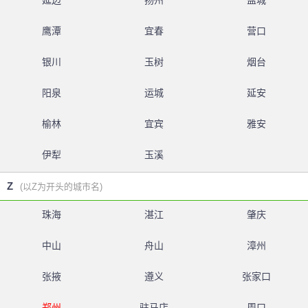
延边
扬州
盐城
鹰潭
宜春
营口
银川
玉树
烟台
阳泉
运城
延安
榆林
宜宾
雅安
伊犁
玉溪
Z
(以Z为开头的城市名)
珠海
湛江
肇庆
中山
舟山
漳州
张掖
遵义
张家口
郑州
驻马店
周口