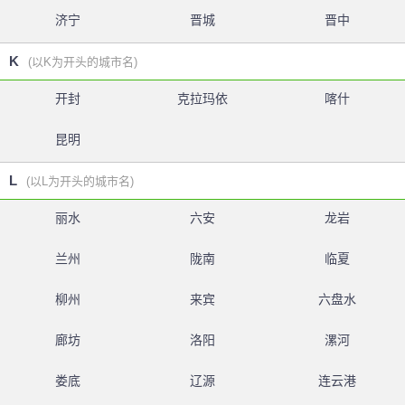
济宁
晋城
晋中
K
(以K为开头的城市名)
开封
克拉玛依
喀什
昆明
L
(以L为开头的城市名)
丽水
六安
龙岩
兰州
陇南
临夏
柳州
来宾
六盘水
廊坊
洛阳
漯河
娄底
辽源
连云港