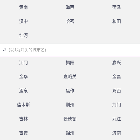
黄南
海西
菏泽
汉中
哈密
和田
红河
J
(以J为开头的城市名)
江门
揭阳
嘉兴
金华
嘉峪关
金昌
酒泉
焦作
鸡西
佳木斯
荆州
荆门
吉林
景德镇
九江
吉安
锦州
济南