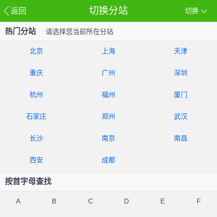
切换分站
返回
切换
热门分站
请选择您当前所在分站
北京
上海
天津
重庆
广州
深圳
杭州
福州
厦门
石家庄
郑州
武汉
长沙
南京
南昌
西安
成都
按首字母查找
A
B
C
D
E
F