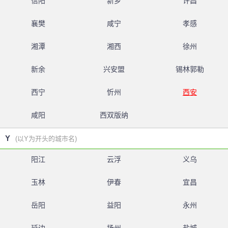
信阳
新乡
许昌
襄樊
咸宁
孝感
湘潭
湘西
徐州
新余
兴安盟
锡林郭勒
西宁
忻州
西安
咸阳
西双版纳
Y
(以Y为开头的城市名)
阳江
云浮
义乌
玉林
伊春
宜昌
岳阳
益阳
永州