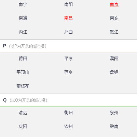
南宁
南阳
南京
南通
南昌
南充
内江
那曲
怒江
P
(以P为开头的城市名)
莆田
平凉
濮阳
平顶山
萍乡
盘锦
攀枝花
Q
(以Q为开头的城市名)
清远
衢州
泉州
庆阳
钦州
黔南