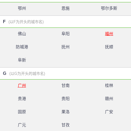
鄂州
恩施
鄂尔多斯
F
(以F为开头的城市名)
佛山
阜阳
福州
防城港
抚州
抚顺
阜新
G
(以G为开头的城市名)
广州
甘南
桂林
贵港
贵阳
赣州
固原
果洛
广安
广元
甘孜