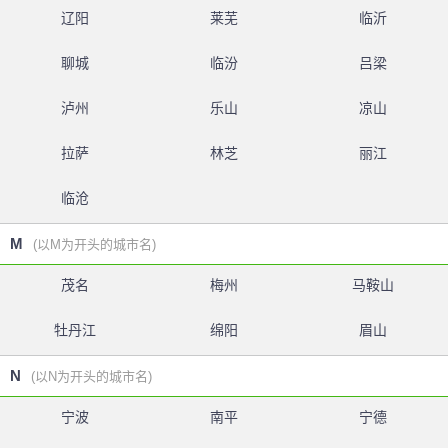
辽阳
莱芜
临沂
聊城
临汾
吕梁
泸州
乐山
凉山
拉萨
林芝
丽江
临沧
M
(以M为开头的城市名)
茂名
梅州
马鞍山
牡丹江
绵阳
眉山
N
(以N为开头的城市名)
宁波
南平
宁德