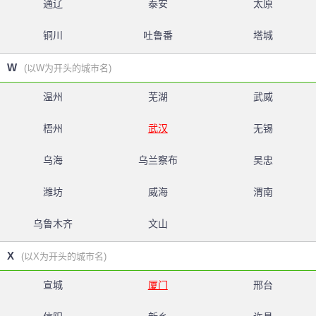
通辽
泰安
太原
铜川
吐鲁番
塔城
W
(以W为开头的城市名)
温州
芜湖
武威
梧州
武汉
无锡
乌海
乌兰察布
吴忠
潍坊
威海
渭南
乌鲁木齐
文山
X
(以X为开头的城市名)
宣城
厦门
邢台