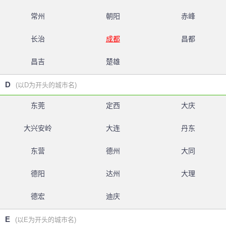
常州
朝阳
赤峰
长治
成都
昌都
昌吉
楚雄
D
(以D为开头的城市名)
东莞
定西
大庆
大兴安岭
大连
丹东
东营
德州
大同
德阳
达州
大理
德宏
迪庆
E
(以E为开头的城市名)