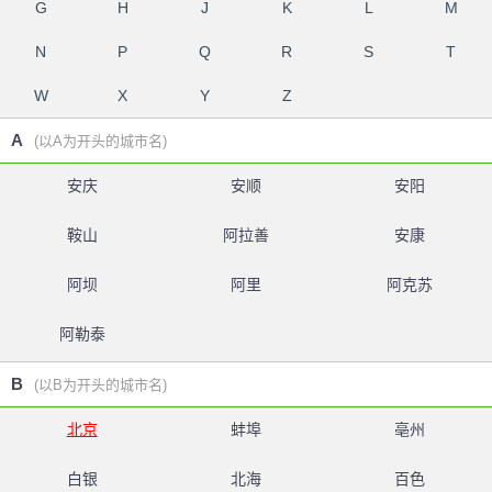
G
H
J
K
L
M
N
P
Q
R
S
T
W
X
Y
Z
A
(以A为开头的城市名)
安庆
安顺
安阳
鞍山
阿拉善
安康
阿坝
阿里
阿克苏
阿勒泰
B
(以B为开头的城市名)
北京
蚌埠
亳州
白银
北海
百色