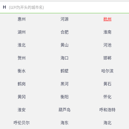
H
(以H为开头的城市名)
惠州
河源
杭州
湖州
合肥
淮南
淮北
黄山
河池
贺州
海口
邯郸
衡水
鹤壁
哈尔滨
鹤岗
黑河
黄石
黄冈
衡阳
怀化
淮安
葫芦岛
呼和浩特
呼伦贝尔
海东
海北