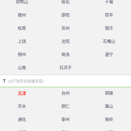
双鸭山
绥化
十堰
随州
邵阳
四平
松原
苏州
宿迁
上饶
沈阳
石嘴山
朔州
商洛
遂宁
山南
石河子
T
(以T为开头的城市名)
天津
台州
铜陵
天水
铜仁
唐山
通化
泰州
铁岭