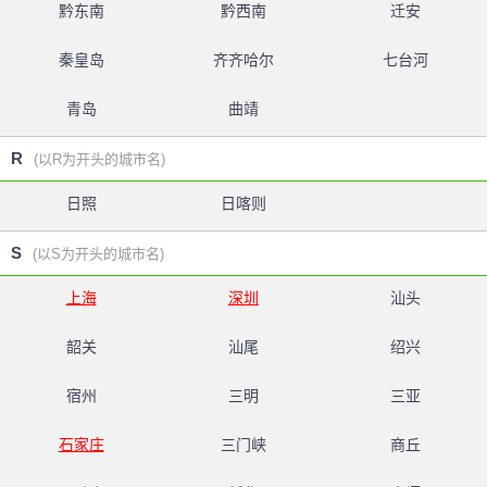
黔东南
黔西南
迁安
秦皇岛
齐齐哈尔
七台河
青岛
曲靖
R
(以R为开头的城市名)
日照
日喀则
S
(以S为开头的城市名)
上海
深圳
汕头
韶关
汕尾
绍兴
宿州
三明
三亚
石家庄
三门峡
商丘