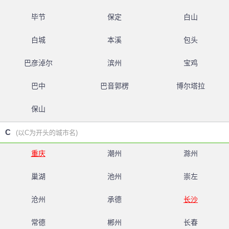
毕节
保定
白山
白城
本溪
包头
巴彦淖尔
滨州
宝鸡
巴中
巴音郭楞
博尔塔拉
保山
C
(以C为开头的城市名)
重庆
潮州
滁州
巢湖
池州
崇左
沧州
承德
长沙
常德
郴州
长春