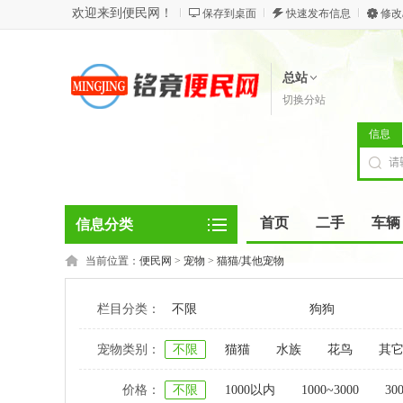
欢迎来到便民网！
保存到桌面
快速发布信息
修改
总站
切换分站
信息
首页
二手
车辆
信息分类
当前位置：
便民网
>
宠物
>
猫猫/其他宠物
栏目分类：
不限
狗狗
宠物类别：
不限
猫猫
水族
花鸟
其
价格：
不限
1000以内
1000~3000
30