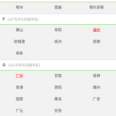
鄂州
恩施
鄂尔多斯
F
(以F为开头的城市名)
佛山
阜阳
福州
防城港
抚州
抚顺
阜新
G
(以G为开头的城市名)
广州
甘南
桂林
贵港
贵阳
赣州
固原
果洛
广安
广元
甘孜