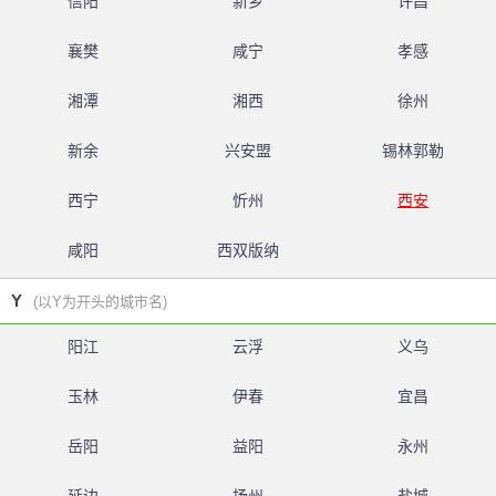
信阳
新乡
许昌
襄樊
咸宁
孝感
湘潭
湘西
徐州
新余
兴安盟
锡林郭勒
西宁
忻州
西安
咸阳
西双版纳
Y
(以Y为开头的城市名)
阳江
云浮
义乌
玉林
伊春
宜昌
岳阳
益阳
永州