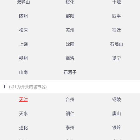
双鸭山
绥化
十堰
随州
邵阳
四平
松原
苏州
宿迁
上饶
沈阳
石嘴山
朔州
商洛
遂宁
山南
石河子
T
(以T为开头的城市名)
天津
台州
铜陵
天水
铜仁
唐山
通化
泰州
铁岭