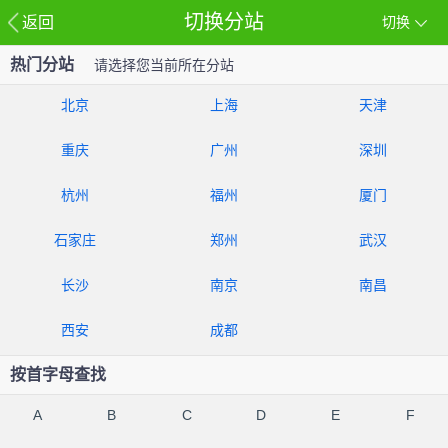
切换分站
返回
切换
热门分站
请选择您当前所在分站
北京
上海
天津
重庆
广州
深圳
杭州
福州
厦门
石家庄
郑州
武汉
长沙
南京
南昌
西安
成都
按首字母查找
A
B
C
D
E
F