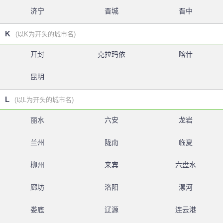
济宁
晋城
晋中
K
(以K为开头的城市名)
开封
克拉玛依
喀什
昆明
L
(以L为开头的城市名)
丽水
六安
龙岩
兰州
陇南
临夏
柳州
来宾
六盘水
廊坊
洛阳
漯河
娄底
辽源
连云港