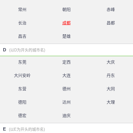
常州
朝阳
赤峰
长治
成都
昌都
昌吉
楚雄
D
(以D为开头的城市名)
东莞
定西
大庆
大兴安岭
大连
丹东
东营
德州
大同
德阳
达州
大理
德宏
迪庆
E
(以E为开头的城市名)