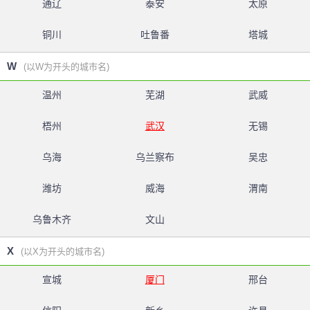
通辽
泰安
太原
铜川
吐鲁番
塔城
W
(以W为开头的城市名)
温州
芜湖
武威
梧州
武汉
无锡
乌海
乌兰察布
吴忠
潍坊
威海
渭南
乌鲁木齐
文山
X
(以X为开头的城市名)
宣城
厦门
邢台