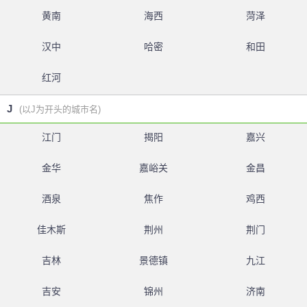
黄南
海西
菏泽
汉中
哈密
和田
红河
J
(以J为开头的城市名)
江门
揭阳
嘉兴
金华
嘉峪关
金昌
酒泉
焦作
鸡西
佳木斯
荆州
荆门
吉林
景德镇
九江
吉安
锦州
济南