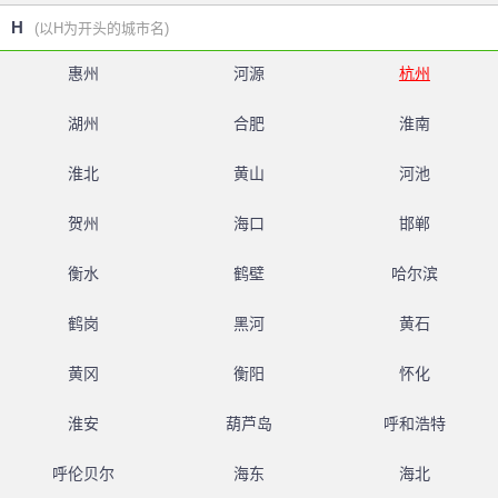
H
(以H为开头的城市名)
惠州
河源
杭州
湖州
合肥
淮南
淮北
黄山
河池
贺州
海口
邯郸
衡水
鹤壁
哈尔滨
鹤岗
黑河
黄石
黄冈
衡阳
怀化
淮安
葫芦岛
呼和浩特
呼伦贝尔
海东
海北