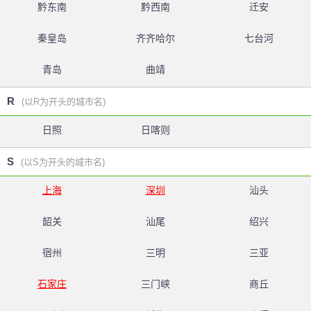
黔东南
黔西南
迁安
秦皇岛
齐齐哈尔
七台河
青岛
曲靖
R
(以R为开头的城市名)
日照
日喀则
S
(以S为开头的城市名)
上海
深圳
汕头
韶关
汕尾
绍兴
宿州
三明
三亚
石家庄
三门峡
商丘