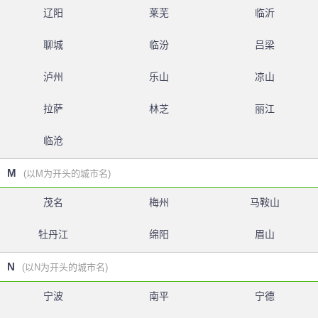
辽阳
莱芜
临沂
聊城
临汾
吕梁
泸州
乐山
凉山
拉萨
林芝
丽江
临沧
M
(以M为开头的城市名)
茂名
梅州
马鞍山
牡丹江
绵阳
眉山
N
(以N为开头的城市名)
宁波
南平
宁德