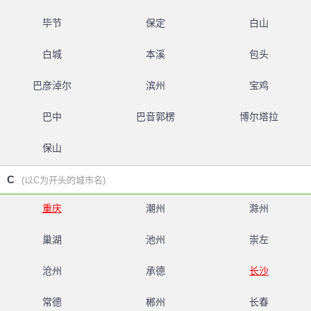
毕节
保定
白山
白城
本溪
包头
巴彦淖尔
滨州
宝鸡
巴中
巴音郭楞
博尔塔拉
保山
C
(以C为开头的城市名)
重庆
潮州
滁州
巢湖
池州
崇左
沧州
承德
长沙
常德
郴州
长春