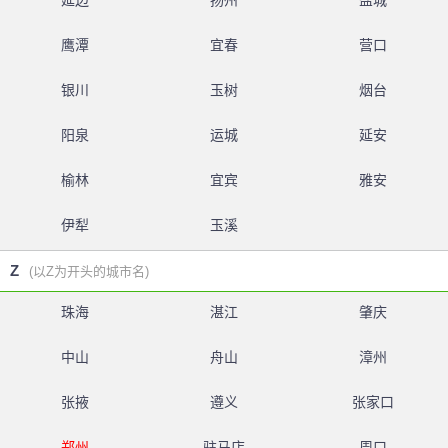
延边
扬州
盐城
鹰潭
宜春
营口
银川
玉树
烟台
阳泉
运城
延安
榆林
宜宾
雅安
伊犁
玉溪
Z
(以Z为开头的城市名)
珠海
湛江
肇庆
中山
舟山
漳州
张掖
遵义
张家口
郑州
驻马店
周口