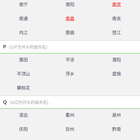
南宁
南阳
南京
南通
南昌
南充
内江
那曲
怒江
P
(以P为开头的城市名)
莆田
平凉
濮阳
平顶山
萍乡
盘锦
攀枝花
Q
(以Q为开头的城市名)
清远
衢州
泉州
庆阳
钦州
黔南