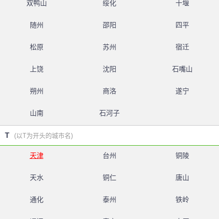
双鸭山
绥化
十堰
随州
邵阳
四平
松原
苏州
宿迁
上饶
沈阳
石嘴山
朔州
商洛
遂宁
山南
石河子
T
(以T为开头的城市名)
天津
台州
铜陵
天水
铜仁
唐山
通化
泰州
铁岭