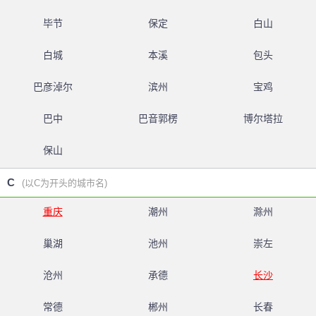
毕节
保定
白山
白城
本溪
包头
巴彦淖尔
滨州
宝鸡
巴中
巴音郭楞
博尔塔拉
保山
C
(以C为开头的城市名)
重庆
潮州
滁州
巢湖
池州
崇左
沧州
承德
长沙
常德
郴州
长春