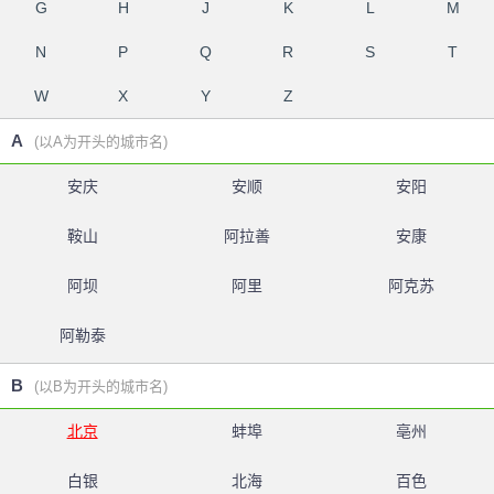
G
H
J
K
L
M
N
P
Q
R
S
T
W
X
Y
Z
A
(以A为开头的城市名)
安庆
安顺
安阳
鞍山
阿拉善
安康
阿坝
阿里
阿克苏
阿勒泰
B
(以B为开头的城市名)
北京
蚌埠
亳州
白银
北海
百色