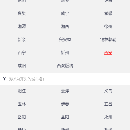
信阳
新乡
许昌
襄樊
咸宁
孝感
湘潭
湘西
徐州
新余
兴安盟
锡林郭勒
西宁
忻州
西安
咸阳
西双版纳
Y
(以Y为开头的城市名)
阳江
云浮
义乌
玉林
伊春
宜昌
岳阳
益阳
永州