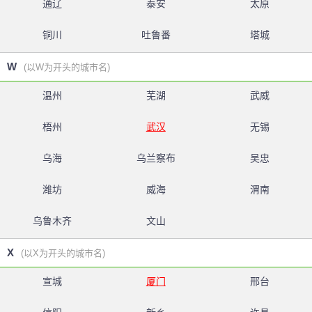
通辽
泰安
太原
铜川
吐鲁番
塔城
W
(以W为开头的城市名)
温州
芜湖
武威
梧州
武汉
无锡
乌海
乌兰察布
吴忠
潍坊
威海
渭南
乌鲁木齐
文山
X
(以X为开头的城市名)
宣城
厦门
邢台