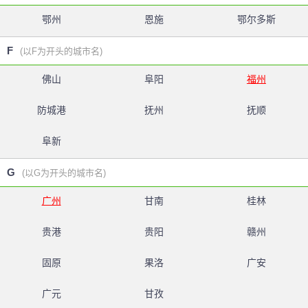
鄂州
恩施
鄂尔多斯
F
(以F为开头的城市名)
佛山
阜阳
福州
防城港
抚州
抚顺
阜新
G
(以G为开头的城市名)
广州
甘南
桂林
贵港
贵阳
赣州
固原
果洛
广安
广元
甘孜