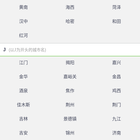
黄南
海西
菏泽
汉中
哈密
和田
红河
J
(以J为开头的城市名)
江门
揭阳
嘉兴
金华
嘉峪关
金昌
酒泉
焦作
鸡西
佳木斯
荆州
荆门
吉林
景德镇
九江
吉安
锦州
济南