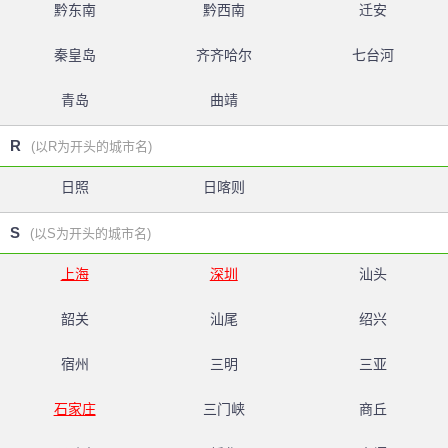
黔东南
黔西南
迁安
秦皇岛
齐齐哈尔
七台河
青岛
曲靖
R
(以R为开头的城市名)
日照
日喀则
S
(以S为开头的城市名)
上海
深圳
汕头
韶关
汕尾
绍兴
宿州
三明
三亚
石家庄
三门峡
商丘