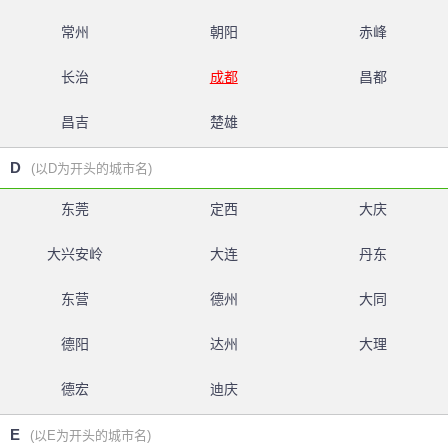
常州
朝阳
赤峰
长治
成都
昌都
昌吉
楚雄
D
(以D为开头的城市名)
东莞
定西
大庆
大兴安岭
大连
丹东
东营
德州
大同
德阳
达州
大理
德宏
迪庆
E
(以E为开头的城市名)