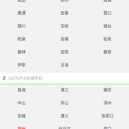
延边
扬州
盐城
鹰潭
宜春
营口
银川
玉树
烟台
阳泉
运城
延安
榆林
宜宾
雅安
伊犁
玉溪
Z
(以Z为开头的城市名)
珠海
湛江
肇庆
中山
舟山
漳州
张掖
遵义
张家口
郑州
驻马店
周口