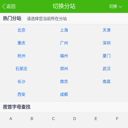
切换分站
返回
切换
热门分站
请选择您当前所在分站
北京
上海
天津
重庆
广州
深圳
杭州
福州
厦门
石家庄
郑州
武汉
长沙
南京
南昌
西安
成都
按首字母查找
A
B
C
D
E
F