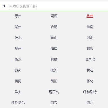
H
(以H为开头的城市名)
惠州
河源
杭州
湖州
合肥
淮南
淮北
黄山
河池
贺州
海口
邯郸
衡水
鹤壁
哈尔滨
鹤岗
黑河
黄石
黄冈
衡阳
怀化
淮安
葫芦岛
呼和浩特
呼伦贝尔
海东
海北