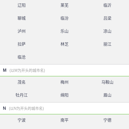
辽阳
莱芜
临沂
聊城
临汾
吕梁
泸州
乐山
凉山
拉萨
林芝
丽江
临沧
M
(以M为开头的城市名)
茂名
梅州
马鞍山
牡丹江
绵阳
眉山
N
(以N为开头的城市名)
宁波
南平
宁德