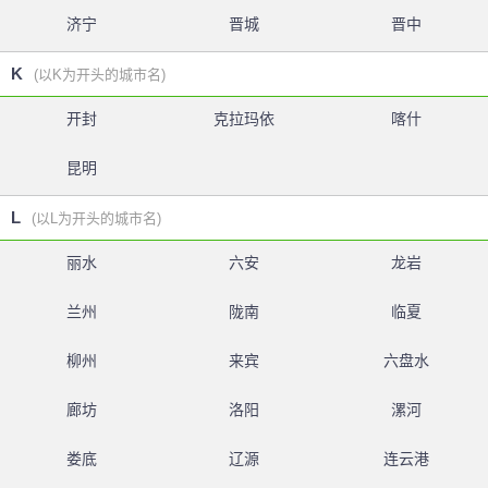
济宁
晋城
晋中
K
(以K为开头的城市名)
开封
克拉玛依
喀什
昆明
L
(以L为开头的城市名)
丽水
六安
龙岩
兰州
陇南
临夏
柳州
来宾
六盘水
廊坊
洛阳
漯河
娄底
辽源
连云港