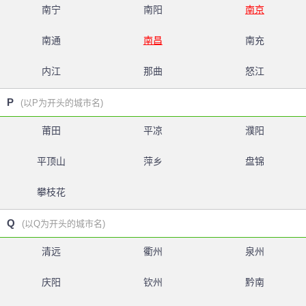
南宁
南阳
南京
南通
南昌
南充
内江
那曲
怒江
P
(以P为开头的城市名)
莆田
平凉
濮阳
平顶山
萍乡
盘锦
攀枝花
Q
(以Q为开头的城市名)
清远
衢州
泉州
庆阳
钦州
黔南