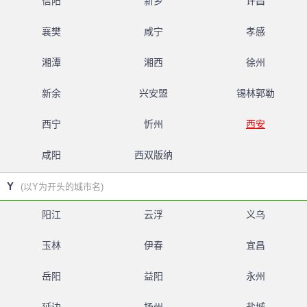
信阳
新乡
许昌
襄樊
咸宁
孝感
湘潭
湘西
徐州
新余
兴安盟
锡林郭勒
西宁
忻州
西安
咸阳
西双版纳
Y
(以Y为开头的城市名)
阳江
云浮
义乌
玉林
伊春
宜昌
岳阳
益阳
永州