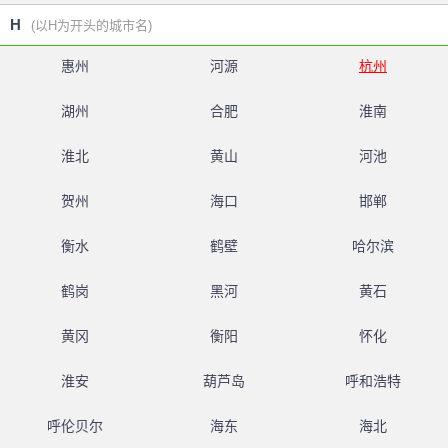
H
(以H为开头的城市名)
惠州
河源
杭州
湖州
合肥
淮南
淮北
黄山
河池
贺州
海口
邯郸
衡水
鹤壁
哈尔滨
鹤岗
黑河
黄石
黄冈
衡阳
怀化
淮安
葫芦岛
呼和浩特
呼伦贝尔
海东
海北