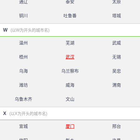
通辽
泰安
太原
铜川
吐鲁番
塔城
W
(以W为开头的城市名)
温州
芜湖
武威
梧州
武汉
无锡
乌海
乌兰察布
吴忠
潍坊
威海
渭南
乌鲁木齐
文山
X
(以X为开头的城市名)
宣城
厦门
邢台