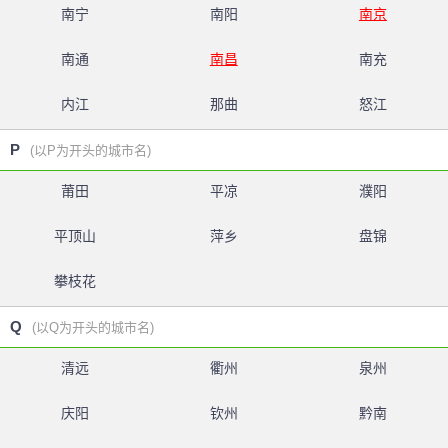
南宁
南阳
南京
南通
南昌
南充
内江
那曲
怒江
P
(以P为开头的城市名)
莆田
平凉
濮阳
平顶山
萍乡
盘锦
攀枝花
Q
(以Q为开头的城市名)
清远
衢州
泉州
庆阳
钦州
黔南