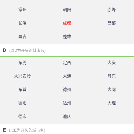
常州
朝阳
赤峰
长治
成都
昌都
昌吉
楚雄
D
(以D为开头的城市名)
东莞
定西
大庆
大兴安岭
大连
丹东
东营
德州
大同
德阳
达州
大理
德宏
迪庆
E
(以E为开头的城市名)