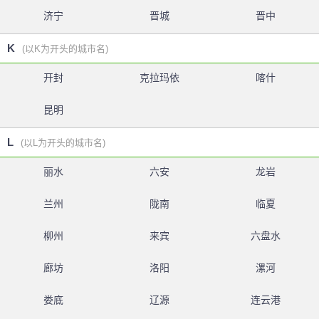
济宁
晋城
晋中
K
(以K为开头的城市名)
开封
克拉玛依
喀什
昆明
L
(以L为开头的城市名)
丽水
六安
龙岩
兰州
陇南
临夏
柳州
来宾
六盘水
廊坊
洛阳
漯河
娄底
辽源
连云港