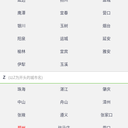
延边
扬州
盐城
鹰潭
宜春
营口
银川
玉树
烟台
阳泉
运城
延安
榆林
宜宾
雅安
伊犁
玉溪
Z
(以Z为开头的城市名)
珠海
湛江
肇庆
中山
舟山
漳州
张掖
遵义
张家口
郑州
驻马店
周口