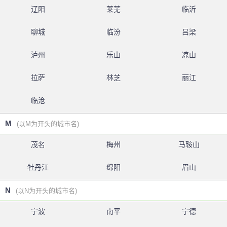
辽阳
莱芜
临沂
聊城
临汾
吕梁
泸州
乐山
凉山
拉萨
林芝
丽江
临沧
M
(以M为开头的城市名)
茂名
梅州
马鞍山
牡丹江
绵阳
眉山
N
(以N为开头的城市名)
宁波
南平
宁德