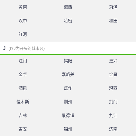
黄南
海西
菏泽
汉中
哈密
和田
红河
J
(以J为开头的城市名)
江门
揭阳
嘉兴
金华
嘉峪关
金昌
酒泉
焦作
鸡西
佳木斯
荆州
荆门
吉林
景德镇
九江
吉安
锦州
济南