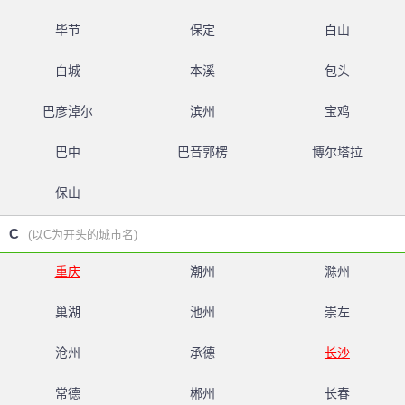
毕节
保定
白山
白城
本溪
包头
巴彦淖尔
滨州
宝鸡
巴中
巴音郭楞
博尔塔拉
保山
C
(以C为开头的城市名)
重庆
潮州
滁州
巢湖
池州
崇左
沧州
承德
长沙
常德
郴州
长春