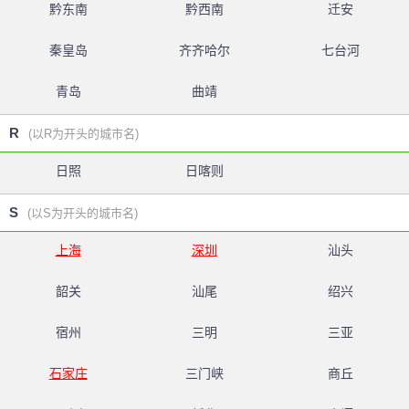
黔东南
黔西南
迁安
秦皇岛
齐齐哈尔
七台河
青岛
曲靖
R
(以R为开头的城市名)
日照
日喀则
S
(以S为开头的城市名)
上海
深圳
汕头
韶关
汕尾
绍兴
宿州
三明
三亚
石家庄
三门峡
商丘