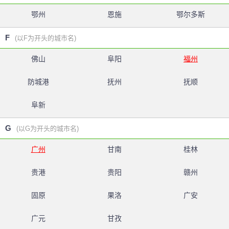
鄂州
恩施
鄂尔多斯
F
(以F为开头的城市名)
佛山
阜阳
福州
防城港
抚州
抚顺
阜新
G
(以G为开头的城市名)
广州
甘南
桂林
贵港
贵阳
赣州
固原
果洛
广安
广元
甘孜