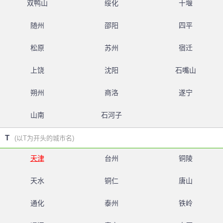
双鸭山
绥化
十堰
随州
邵阳
四平
松原
苏州
宿迁
上饶
沈阳
石嘴山
朔州
商洛
遂宁
山南
石河子
T
(以T为开头的城市名)
天津
台州
铜陵
天水
铜仁
唐山
通化
泰州
铁岭