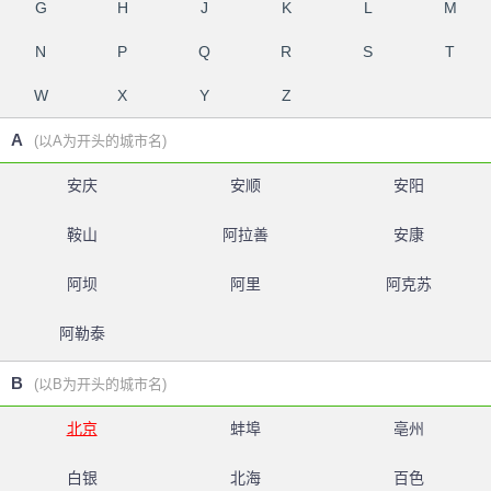
G
H
J
K
L
M
N
P
Q
R
S
T
W
X
Y
Z
A
(以A为开头的城市名)
安庆
安顺
安阳
鞍山
阿拉善
安康
阿坝
阿里
阿克苏
阿勒泰
B
(以B为开头的城市名)
北京
蚌埠
亳州
白银
北海
百色