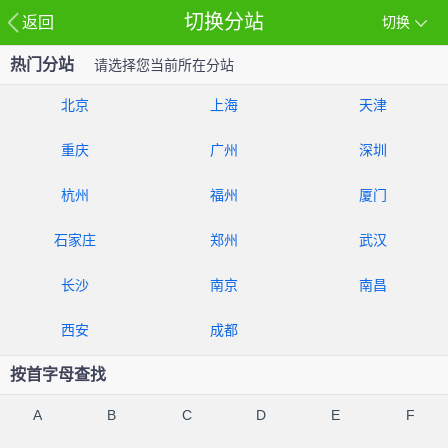
切换分站
返回
切换
热门分站
请选择您当前所在分站
北京
上海
天津
重庆
广州
深圳
杭州
福州
厦门
石家庄
郑州
武汉
长沙
南京
南昌
西安
成都
按首字母查找
A
B
C
D
E
F