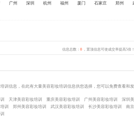
庆
广州
深圳
杭州
福州
厦门
石家庄
郑州
信息总数：
0
，置顶信息可使成交率提高5倍
妆培训信息，在此有大量美容彩妆培训信息供您选择，您可以免费查看和
培训
天津美容彩妆培训
重庆美容彩妆培训
广州美容彩妆培训
深圳
妆培训
郑州美容彩妆培训
武汉美容彩妆培训
长沙美容彩妆培训
南
培训