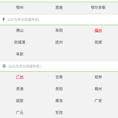
鄂州
恩施
鄂尔多斯
F
(以F为开头的城市名)
佛山
阜阳
福州
防城港
抚州
抚顺
阜新
G
(以G为开头的城市名)
广州
甘南
桂林
贵港
贵阳
赣州
固原
果洛
广安
广元
甘孜