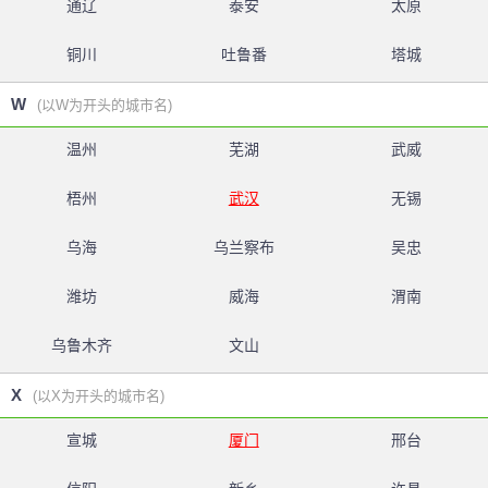
通辽
泰安
太原
铜川
吐鲁番
塔城
W
(以W为开头的城市名)
温州
芜湖
武威
梧州
武汉
无锡
乌海
乌兰察布
吴忠
潍坊
威海
渭南
乌鲁木齐
文山
X
(以X为开头的城市名)
宣城
厦门
邢台