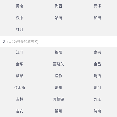
黄南
海西
菏泽
汉中
哈密
和田
红河
J
(以J为开头的城市名)
江门
揭阳
嘉兴
金华
嘉峪关
金昌
酒泉
焦作
鸡西
佳木斯
荆州
荆门
吉林
景德镇
九江
吉安
锦州
济南