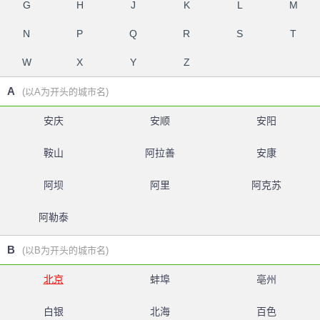
G
H
J
K
L
M
N
P
Q
R
S
T
W
X
Y
Z
A
(以A为开头的城市名)
安庆
安顺
安阳
鞍山
阿拉善
安康
阿坝
阿里
阿克苏
阿勒泰
B
(以B为开头的城市名)
北京
蚌埠
亳州
白银
北海
百色