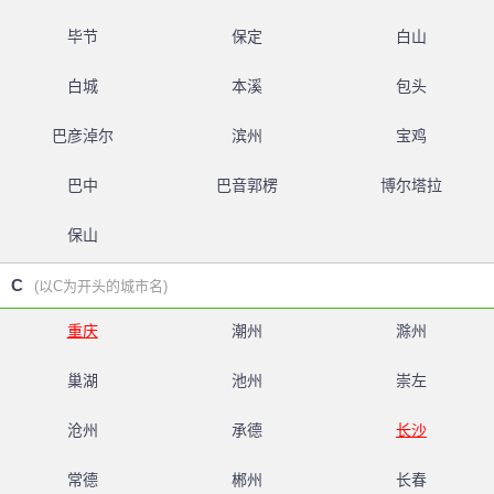
毕节
保定
白山
白城
本溪
包头
巴彦淖尔
滨州
宝鸡
巴中
巴音郭楞
博尔塔拉
保山
C
(以C为开头的城市名)
重庆
潮州
滁州
巢湖
池州
崇左
沧州
承德
长沙
常德
郴州
长春