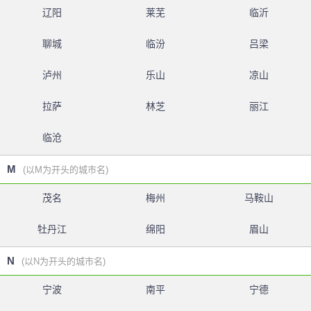
辽阳
莱芜
临沂
聊城
临汾
吕梁
泸州
乐山
凉山
拉萨
林芝
丽江
临沧
M
(以M为开头的城市名)
茂名
梅州
马鞍山
牡丹江
绵阳
眉山
N
(以N为开头的城市名)
宁波
南平
宁德