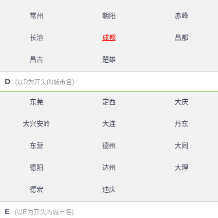
常州
朝阳
赤峰
长治
成都
昌都
昌吉
楚雄
D
(以D为开头的城市名)
东莞
定西
大庆
大兴安岭
大连
丹东
东营
德州
大同
德阳
达州
大理
德宏
迪庆
E
(以E为开头的城市名)