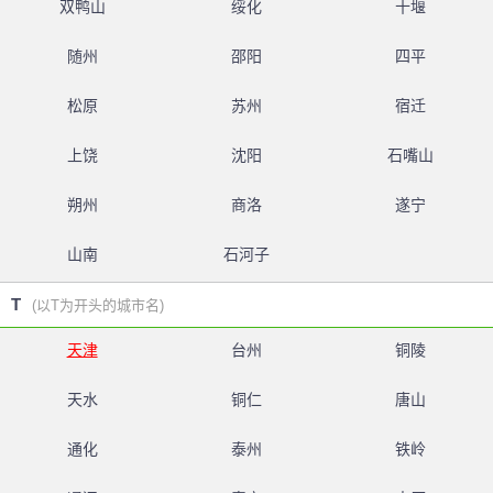
双鸭山
绥化
十堰
随州
邵阳
四平
松原
苏州
宿迁
上饶
沈阳
石嘴山
朔州
商洛
遂宁
山南
石河子
T
(以T为开头的城市名)
天津
台州
铜陵
天水
铜仁
唐山
通化
泰州
铁岭