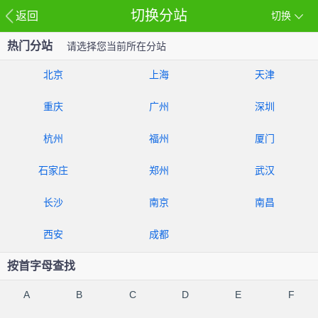
切换分站
返回
切换
热门分站
请选择您当前所在分站
北京
上海
天津
重庆
广州
深圳
杭州
福州
厦门
石家庄
郑州
武汉
长沙
南京
南昌
西安
成都
按首字母查找
A
B
C
D
E
F