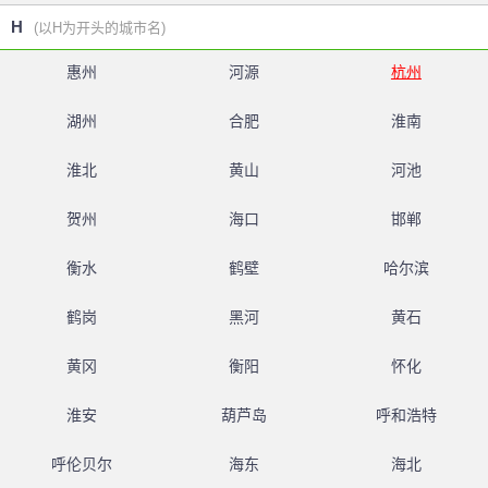
H
(以H为开头的城市名)
惠州
河源
杭州
湖州
合肥
淮南
淮北
黄山
河池
贺州
海口
邯郸
衡水
鹤壁
哈尔滨
鹤岗
黑河
黄石
黄冈
衡阳
怀化
淮安
葫芦岛
呼和浩特
呼伦贝尔
海东
海北