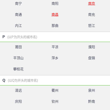
南宁
南阳
南京
南通
南昌
南充
内江
那曲
怒江
P
(以P为开头的城市名)
莆田
平凉
濮阳
平顶山
萍乡
盘锦
攀枝花
Q
(以Q为开头的城市名)
清远
衢州
泉州
庆阳
钦州
黔南