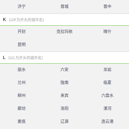
济宁
晋城
晋中
K
(以K为开头的城市名)
开封
克拉玛依
喀什
昆明
L
(以L为开头的城市名)
丽水
六安
龙岩
兰州
陇南
临夏
柳州
来宾
六盘水
廊坊
洛阳
漯河
娄底
辽源
连云港