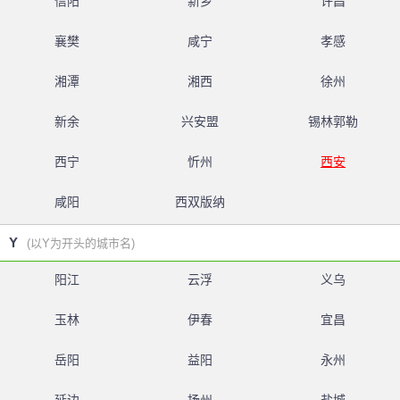
信阳
新乡
许昌
襄樊
咸宁
孝感
湘潭
湘西
徐州
新余
兴安盟
锡林郭勒
西宁
忻州
西安
咸阳
西双版纳
Y
(以Y为开头的城市名)
阳江
云浮
义乌
玉林
伊春
宜昌
岳阳
益阳
永州