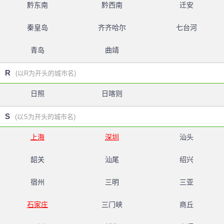
黔东南
黔西南
迁安
秦皇岛
齐齐哈尔
七台河
青岛
曲靖
R
(以R为开头的城市名)
日照
日喀则
S
(以S为开头的城市名)
上海
深圳
汕头
韶关
汕尾
绍兴
宿州
三明
三亚
石家庄
三门峡
商丘