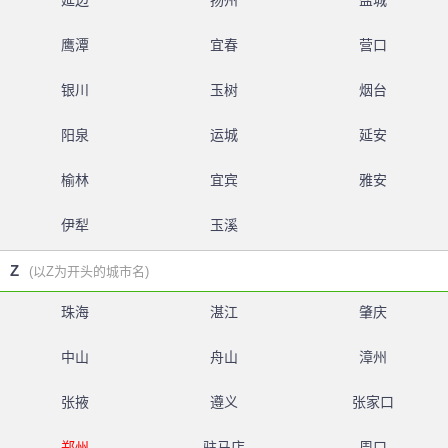
延边
扬州
盐城
鹰潭
宜春
营口
银川
玉树
烟台
阳泉
运城
延安
榆林
宜宾
雅安
伊犁
玉溪
Z
(以Z为开头的城市名)
珠海
湛江
肇庆
中山
舟山
漳州
张掖
遵义
张家口
郑州
驻马店
周口