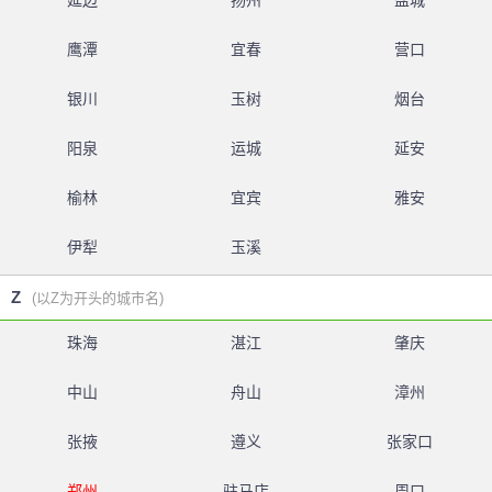
延边
扬州
盐城
鹰潭
宜春
营口
银川
玉树
烟台
阳泉
运城
延安
榆林
宜宾
雅安
伊犁
玉溪
Z
(以Z为开头的城市名)
珠海
湛江
肇庆
中山
舟山
漳州
张掖
遵义
张家口
郑州
驻马店
周口