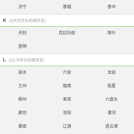
济宁
晋城
晋中
K
(以K为开头的城市名)
开封
克拉玛依
喀什
昆明
L
(以L为开头的城市名)
丽水
六安
龙岩
兰州
陇南
临夏
柳州
来宾
六盘水
廊坊
洛阳
漯河
娄底
辽源
连云港