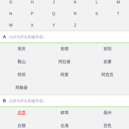
G
H
J
K
L
M
N
P
Q
R
S
T
W
X
Y
Z
A
(以A为开头的城市名)
安庆
安顺
安阳
鞍山
阿拉善
安康
阿坝
阿里
阿克苏
阿勒泰
B
(以B为开头的城市名)
北京
蚌埠
亳州
白银
北海
百色