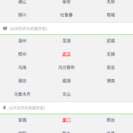
通辽
泰安
太原
铜川
吐鲁番
塔城
W
(以W为开头的城市名)
温州
芜湖
武威
梧州
武汉
无锡
乌海
乌兰察布
吴忠
潍坊
威海
渭南
乌鲁木齐
文山
X
(以X为开头的城市名)
宣城
厦门
邢台