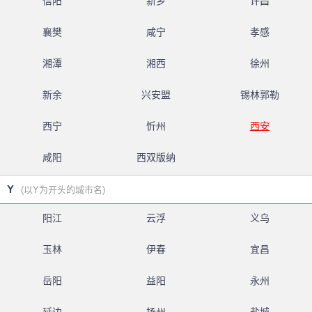
信阳
新乡
许昌
襄樊
咸宁
孝感
湘潭
湘西
徐州
新余
兴安盟
锡林郭勒
西宁
忻州
西安
咸阳
西双版纳
Y
(以Y为开头的城市名)
阳江
云浮
义乌
玉林
伊春
宜昌
岳阳
益阳
永州