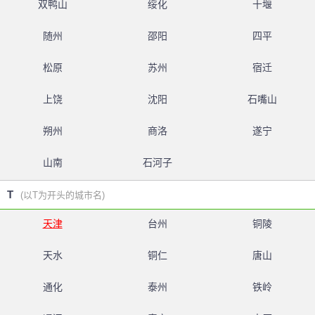
双鸭山
绥化
十堰
随州
邵阳
四平
松原
苏州
宿迁
上饶
沈阳
石嘴山
朔州
商洛
遂宁
山南
石河子
T
(以T为开头的城市名)
天津
台州
铜陵
天水
铜仁
唐山
通化
泰州
铁岭