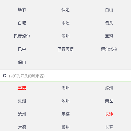
毕节
保定
白山
白城
本溪
包头
巴彦淖尔
滨州
宝鸡
巴中
巴音郭楞
博尔塔拉
保山
C
(以C为开头的城市名)
重庆
潮州
滁州
巢湖
池州
崇左
沧州
承德
长沙
常德
郴州
长春