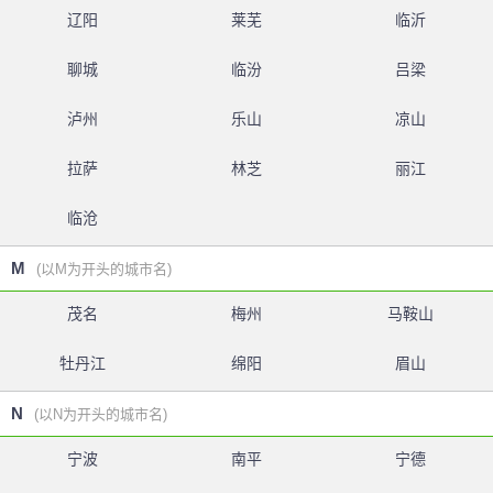
辽阳
莱芜
临沂
聊城
临汾
吕梁
泸州
乐山
凉山
拉萨
林芝
丽江
临沧
M
(以M为开头的城市名)
茂名
梅州
马鞍山
牡丹江
绵阳
眉山
N
(以N为开头的城市名)
宁波
南平
宁德