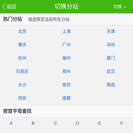
切换分站
返回
切换
热门分站
请选择您当前所在分站
北京
上海
天津
重庆
广州
深圳
杭州
福州
厦门
石家庄
郑州
武汉
长沙
南京
南昌
西安
成都
按首字母查找
A
B
C
D
E
F