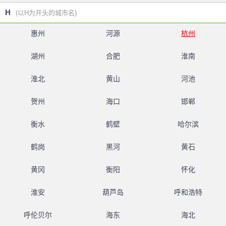
H
(以H为开头的城市名)
惠州
河源
杭州
湖州
合肥
淮南
淮北
黄山
河池
贺州
海口
邯郸
衡水
鹤壁
哈尔滨
鹤岗
黑河
黄石
黄冈
衡阳
怀化
淮安
葫芦岛
呼和浩特
呼伦贝尔
海东
海北