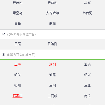
黔东南
黔西南
迁安
秦皇岛
齐齐哈尔
七台河
青岛
曲靖
R
(以R为开头的城市名)
日照
日喀则
S
(以S为开头的城市名)
上海
深圳
汕头
韶关
汕尾
绍兴
宿州
三明
三亚
石家庄
三门峡
商丘