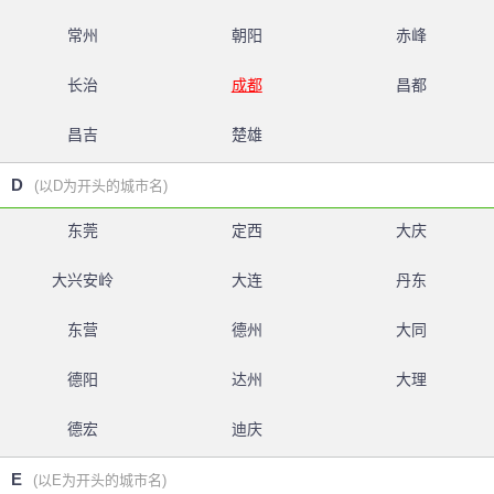
常州
朝阳
赤峰
长治
成都
昌都
昌吉
楚雄
D
(以D为开头的城市名)
东莞
定西
大庆
大兴安岭
大连
丹东
东营
德州
大同
德阳
达州
大理
德宏
迪庆
E
(以E为开头的城市名)