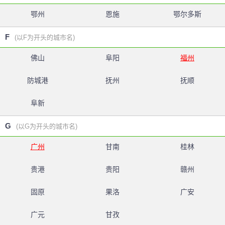
鄂州
恩施
鄂尔多斯
F
(以F为开头的城市名)
佛山
阜阳
福州
防城港
抚州
抚顺
阜新
G
(以G为开头的城市名)
广州
甘南
桂林
贵港
贵阳
赣州
固原
果洛
广安
广元
甘孜