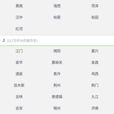
黄南
海西
菏泽
汉中
哈密
和田
红河
J
(以J为开头的城市名)
江门
揭阳
嘉兴
金华
嘉峪关
金昌
酒泉
焦作
鸡西
佳木斯
荆州
荆门
吉林
景德镇
九江
吉安
锦州
济南