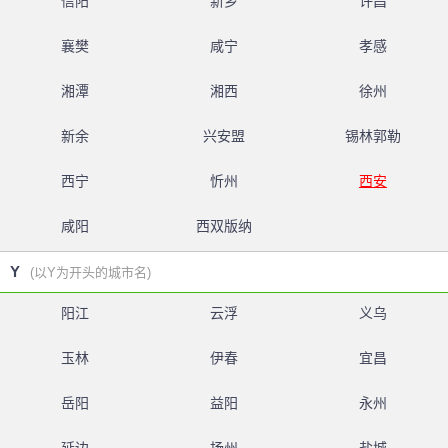
信阳
新乡
许昌
襄樊
咸宁
孝感
湘潭
湘西
徐州
新余
兴安盟
锡林郭勒
西宁
忻州
西安
咸阳
西双版纳
Y
(以Y为开头的城市名)
阳江
云浮
义乌
玉林
伊春
宜昌
岳阳
益阳
永州