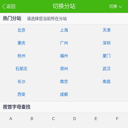
切换分站
返回
切换
热门分站
请选择您当前所在分站
北京
上海
天津
重庆
广州
深圳
杭州
福州
厦门
石家庄
郑州
武汉
长沙
南京
南昌
西安
成都
按首字母查找
A
B
C
D
E
F