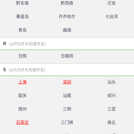
黔东南
黔西南
迁安
秦皇岛
齐齐哈尔
七台河
青岛
曲靖
R
(以R为开头的城市名)
日照
日喀则
S
(以S为开头的城市名)
上海
深圳
汕头
韶关
汕尾
绍兴
宿州
三明
三亚
石家庄
三门峡
商丘