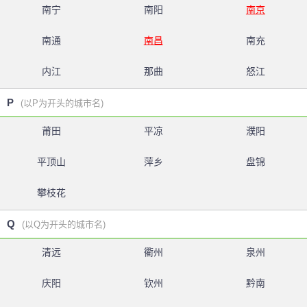
南宁
南阳
南京
南通
南昌
南充
内江
那曲
怒江
P
(以P为开头的城市名)
莆田
平凉
濮阳
平顶山
萍乡
盘锦
攀枝花
Q
(以Q为开头的城市名)
清远
衢州
泉州
庆阳
钦州
黔南