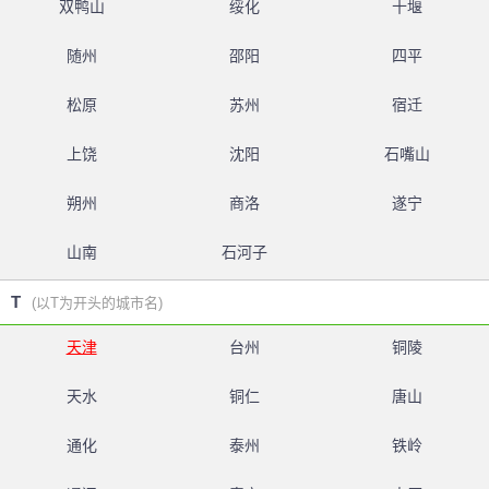
双鸭山
绥化
十堰
随州
邵阳
四平
松原
苏州
宿迁
上饶
沈阳
石嘴山
朔州
商洛
遂宁
山南
石河子
T
(以T为开头的城市名)
天津
台州
铜陵
天水
铜仁
唐山
通化
泰州
铁岭