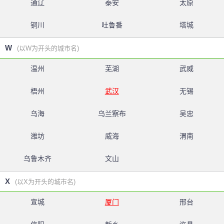
通辽
泰安
太原
铜川
吐鲁番
塔城
W
(以W为开头的城市名)
温州
芜湖
武威
梧州
武汉
无锡
乌海
乌兰察布
吴忠
潍坊
威海
渭南
乌鲁木齐
文山
X
(以X为开头的城市名)
宣城
厦门
邢台