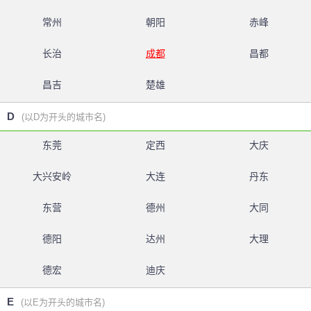
常州
朝阳
赤峰
长治
成都
昌都
昌吉
楚雄
D
(以D为开头的城市名)
东莞
定西
大庆
大兴安岭
大连
丹东
东营
德州
大同
德阳
达州
大理
德宏
迪庆
E
(以E为开头的城市名)