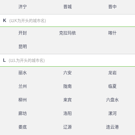
济宁
晋城
晋中
K
(以K为开头的城市名)
开封
克拉玛依
喀什
昆明
L
(以L为开头的城市名)
丽水
六安
龙岩
兰州
陇南
临夏
柳州
来宾
六盘水
廊坊
洛阳
漯河
娄底
辽源
连云港