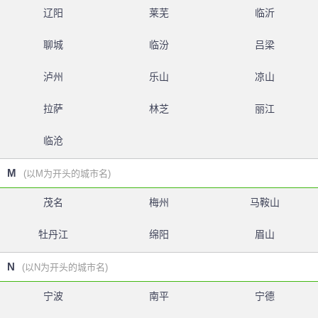
辽阳
莱芜
临沂
聊城
临汾
吕梁
泸州
乐山
凉山
拉萨
林芝
丽江
临沧
M
(以M为开头的城市名)
茂名
梅州
马鞍山
牡丹江
绵阳
眉山
N
(以N为开头的城市名)
宁波
南平
宁德