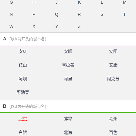
G
H
J
K
L
M
N
P
Q
R
S
T
W
X
Y
Z
A
(以A为开头的城市名)
安庆
安顺
安阳
鞍山
阿拉善
安康
阿坝
阿里
阿克苏
阿勒泰
B
(以B为开头的城市名)
北京
蚌埠
亳州
白银
北海
百色