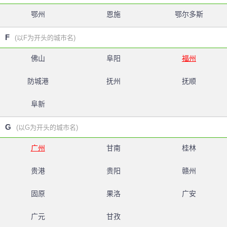
鄂州
恩施
鄂尔多斯
F
(以F为开头的城市名)
佛山
阜阳
福州
防城港
抚州
抚顺
阜新
G
(以G为开头的城市名)
广州
甘南
桂林
贵港
贵阳
赣州
固原
果洛
广安
广元
甘孜