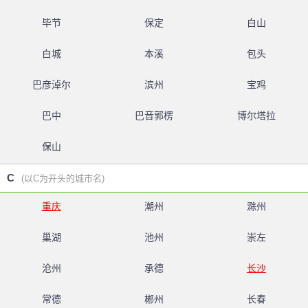
毕节
保定
白山
白城
本溪
包头
巴彦淖尔
滨州
宝鸡
巴中
巴音郭楞
博尔塔拉
保山
C
(以C为开头的城市名)
重庆
潮州
滁州
巢湖
池州
崇左
沧州
承德
长沙
常德
郴州
长春