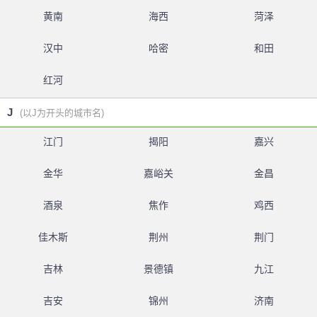
黄南
海西
菏泽
汉中
哈密
和田
红河
J
(以J为开头的城市名)
江门
揭阳
嘉兴
金华
嘉峪关
金昌
酒泉
焦作
鸡西
佳木斯
荆州
荆门
吉林
景德镇
九江
吉安
锦州
济南