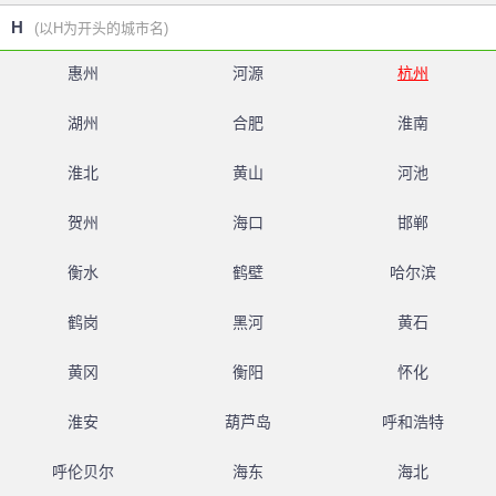
H
(以H为开头的城市名)
惠州
河源
杭州
湖州
合肥
淮南
淮北
黄山
河池
贺州
海口
邯郸
衡水
鹤壁
哈尔滨
鹤岗
黑河
黄石
黄冈
衡阳
怀化
淮安
葫芦岛
呼和浩特
呼伦贝尔
海东
海北