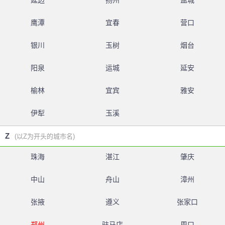
延边
扬州
盐城
鹰潭
宜春
营口
银川
玉树
烟台
阳泉
运城
延安
榆林
宜宾
雅安
伊犁
玉溪
Z
(以Z为开头的城市名)
珠海
湛江
肇庆
中山
舟山
漳州
张掖
遵义
张家口
郑州
驻马店
周口