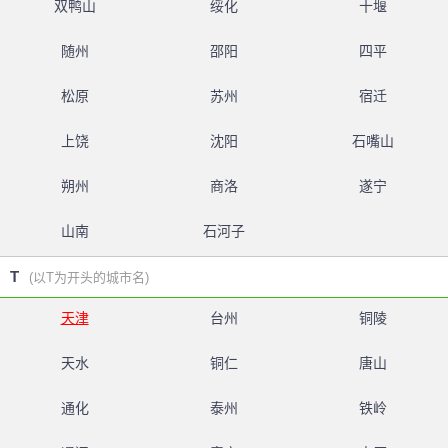
双鸭山
绥化
十堰
随州
邵阳
四平
松原
苏州
宿迁
上饶
沈阳
石嘴山
朔州
商洛
遂宁
山南
石河子
T
(以T为开头的城市名)
天津
台州
铜陵
天水
铜仁
唐山
通化
泰州
铁岭