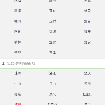
延边
扬州
盐城
鹰潭
宜春
营口
银川
玉树
烟台
阳泉
运城
延安
榆林
宜宾
雅安
伊犁
玉溪
Z
(以Z为开头的城市名)
珠海
湛江
肇庆
中山
舟山
漳州
张掖
遵义
张家口
郑州
驻马店
周口