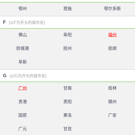
鄂州
恩施
鄂尔多斯
F
(以F为开头的城市名)
佛山
阜阳
福州
防城港
抚州
抚顺
阜新
G
(以G为开头的城市名)
广州
甘南
桂林
贵港
贵阳
赣州
固原
果洛
广安
广元
甘孜