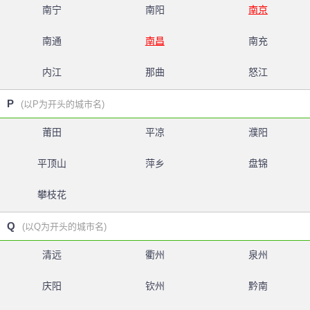
南宁
南阳
南京
南通
南昌
南充
内江
那曲
怒江
P
(以P为开头的城市名)
莆田
平凉
濮阳
平顶山
萍乡
盘锦
攀枝花
Q
(以Q为开头的城市名)
清远
衢州
泉州
庆阳
钦州
黔南