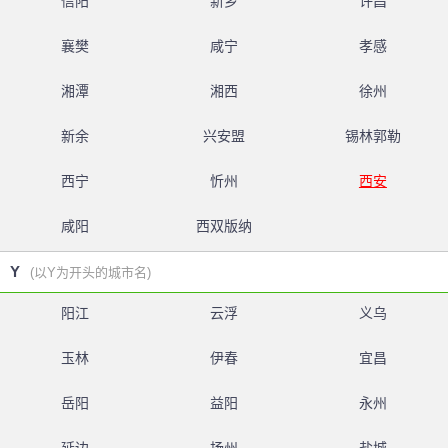
信阳
新乡
许昌
襄樊
咸宁
孝感
湘潭
湘西
徐州
新余
兴安盟
锡林郭勒
西宁
忻州
西安
咸阳
西双版纳
Y
(以Y为开头的城市名)
阳江
云浮
义乌
玉林
伊春
宜昌
岳阳
益阳
永州