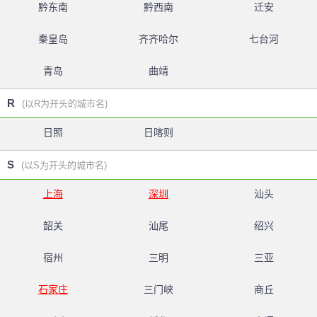
黔东南
黔西南
迁安
秦皇岛
齐齐哈尔
七台河
青岛
曲靖
R
(以R为开头的城市名)
日照
日喀则
S
(以S为开头的城市名)
上海
深圳
汕头
韶关
汕尾
绍兴
宿州
三明
三亚
石家庄
三门峡
商丘