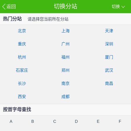
切换分站
返回
切换
热门分站
请选择您当前所在分站
北京
上海
天津
重庆
广州
深圳
杭州
福州
厦门
石家庄
郑州
武汉
长沙
南京
南昌
西安
成都
按首字母查找
A
B
C
D
E
F