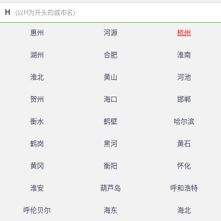
H
(以H为开头的城市名)
惠州
河源
杭州
湖州
合肥
淮南
淮北
黄山
河池
贺州
海口
邯郸
衡水
鹤壁
哈尔滨
鹤岗
黑河
黄石
黄冈
衡阳
怀化
淮安
葫芦岛
呼和浩特
呼伦贝尔
海东
海北