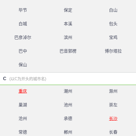
毕节
保定
白山
白城
本溪
包头
巴彦淖尔
滨州
宝鸡
巴中
巴音郭楞
博尔塔拉
保山
C
(以C为开头的城市名)
重庆
潮州
滁州
巢湖
池州
崇左
沧州
承德
长沙
常德
郴州
长春