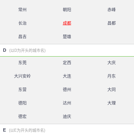
常州
朝阳
赤峰
长治
成都
昌都
昌吉
楚雄
D
(以D为开头的城市名)
东莞
定西
大庆
大兴安岭
大连
丹东
东营
德州
大同
德阳
达州
大理
德宏
迪庆
E
(以E为开头的城市名)