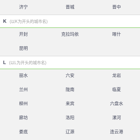
济宁
晋城
晋中
K
(以K为开头的城市名)
开封
克拉玛依
喀什
昆明
L
(以L为开头的城市名)
丽水
六安
龙岩
兰州
陇南
临夏
柳州
来宾
六盘水
廊坊
洛阳
漯河
娄底
辽源
连云港