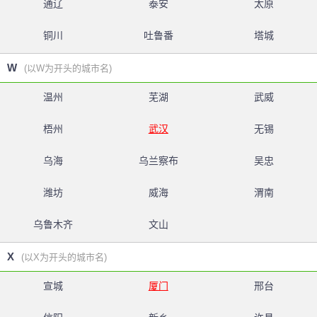
通辽
泰安
太原
铜川
吐鲁番
塔城
W
(以W为开头的城市名)
温州
芜湖
武威
梧州
武汉
无锡
乌海
乌兰察布
吴忠
潍坊
威海
渭南
乌鲁木齐
文山
X
(以X为开头的城市名)
宣城
厦门
邢台