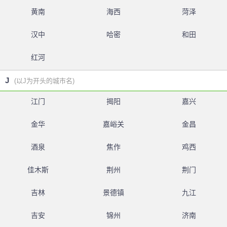
黄南
海西
菏泽
汉中
哈密
和田
红河
J
(以J为开头的城市名)
江门
揭阳
嘉兴
金华
嘉峪关
金昌
酒泉
焦作
鸡西
佳木斯
荆州
荆门
吉林
景德镇
九江
吉安
锦州
济南