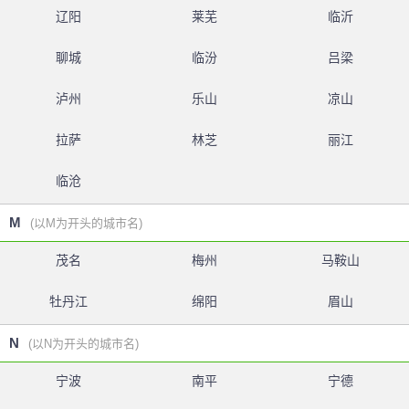
辽阳
莱芜
临沂
聊城
临汾
吕梁
泸州
乐山
凉山
拉萨
林芝
丽江
临沧
M
(以M为开头的城市名)
茂名
梅州
马鞍山
牡丹江
绵阳
眉山
N
(以N为开头的城市名)
宁波
南平
宁德