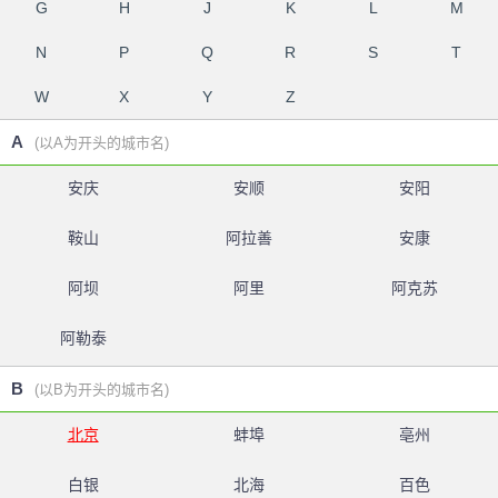
G
H
J
K
L
M
N
P
Q
R
S
T
W
X
Y
Z
A
(以A为开头的城市名)
安庆
安顺
安阳
鞍山
阿拉善
安康
阿坝
阿里
阿克苏
阿勒泰
B
(以B为开头的城市名)
北京
蚌埠
亳州
白银
北海
百色