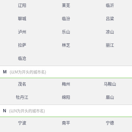
辽阳
莱芜
临沂
聊城
临汾
吕梁
泸州
乐山
凉山
拉萨
林芝
丽江
临沧
M
(以M为开头的城市名)
茂名
梅州
马鞍山
牡丹江
绵阳
眉山
N
(以N为开头的城市名)
宁波
南平
宁德