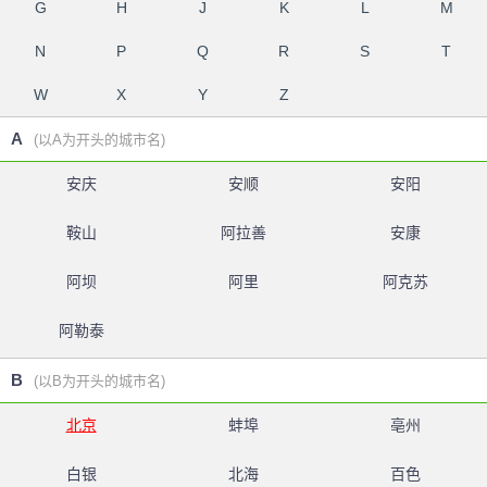
G
H
J
K
L
M
N
P
Q
R
S
T
W
X
Y
Z
A
(以A为开头的城市名)
安庆
安顺
安阳
鞍山
阿拉善
安康
阿坝
阿里
阿克苏
阿勒泰
B
(以B为开头的城市名)
北京
蚌埠
亳州
白银
北海
百色