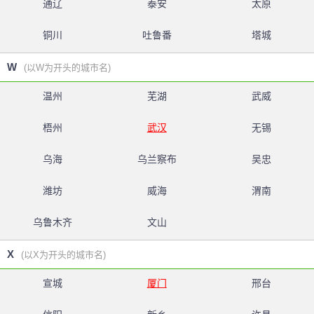
通辽
泰安
太原
铜川
吐鲁番
塔城
W
(以W为开头的城市名)
温州
芜湖
武威
梧州
武汉
无锡
乌海
乌兰察布
吴忠
潍坊
威海
渭南
乌鲁木齐
文山
X
(以X为开头的城市名)
宣城
厦门
邢台