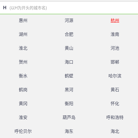
H
(以H为开头的城市名)
惠州
河源
杭州
湖州
合肥
淮南
淮北
黄山
河池
贺州
海口
邯郸
衡水
鹤壁
哈尔滨
鹤岗
黑河
黄石
黄冈
衡阳
怀化
淮安
葫芦岛
呼和浩特
呼伦贝尔
海东
海北