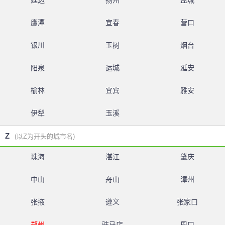
延边
扬州
盐城
鹰潭
宜春
营口
银川
玉树
烟台
阳泉
运城
延安
榆林
宜宾
雅安
伊犁
玉溪
Z
(以Z为开头的城市名)
珠海
湛江
肇庆
中山
舟山
漳州
张掖
遵义
张家口
郑州
驻马店
周口