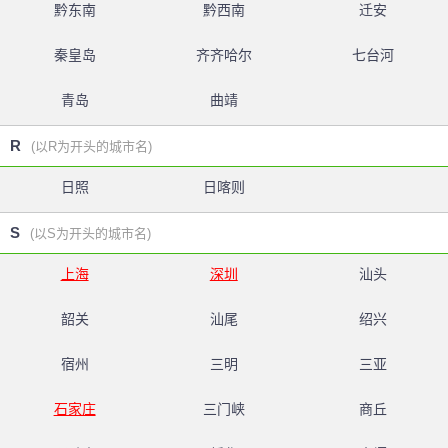
黔东南
黔西南
迁安
秦皇岛
齐齐哈尔
七台河
青岛
曲靖
R
(以R为开头的城市名)
日照
日喀则
S
(以S为开头的城市名)
上海
深圳
汕头
韶关
汕尾
绍兴
宿州
三明
三亚
石家庄
三门峡
商丘