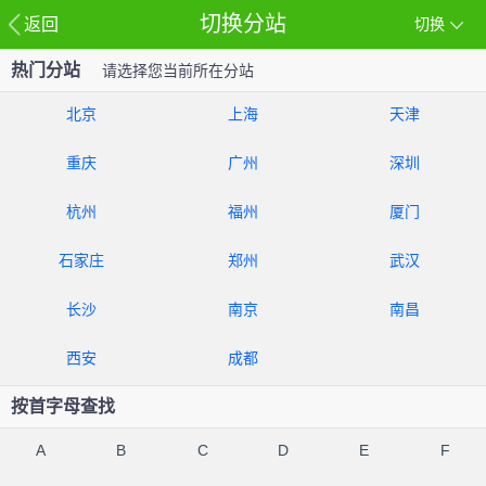
切换分站
返回
切换
热门分站
请选择您当前所在分站
北京
上海
天津
重庆
广州
深圳
杭州
福州
厦门
石家庄
郑州
武汉
长沙
南京
南昌
西安
成都
按首字母查找
A
B
C
D
E
F