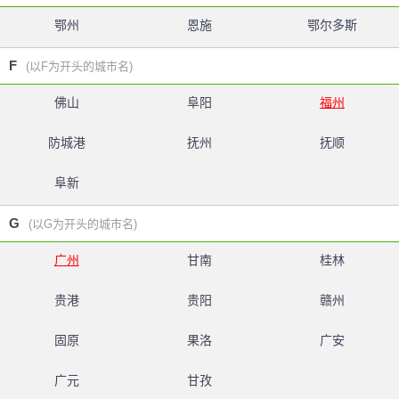
鄂州
恩施
鄂尔多斯
F
(以F为开头的城市名)
佛山
阜阳
福州
防城港
抚州
抚顺
阜新
G
(以G为开头的城市名)
广州
甘南
桂林
贵港
贵阳
赣州
固原
果洛
广安
广元
甘孜