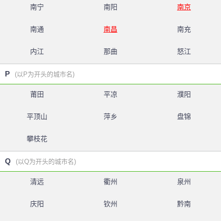
南宁
南阳
南京
南通
南昌
南充
内江
那曲
怒江
P
(以P为开头的城市名)
莆田
平凉
濮阳
平顶山
萍乡
盘锦
攀枝花
Q
(以Q为开头的城市名)
清远
衢州
泉州
庆阳
钦州
黔南