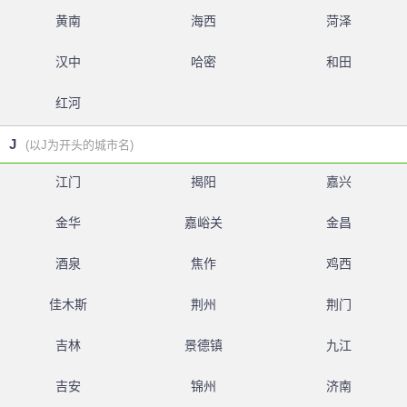
黄南
海西
菏泽
汉中
哈密
和田
红河
J
(以J为开头的城市名)
江门
揭阳
嘉兴
金华
嘉峪关
金昌
酒泉
焦作
鸡西
佳木斯
荆州
荆门
吉林
景德镇
九江
吉安
锦州
济南