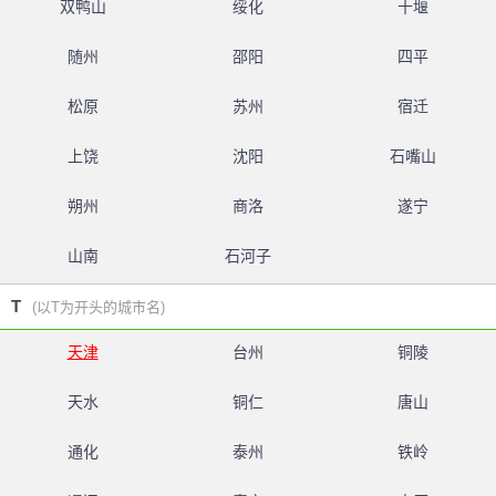
双鸭山
绥化
十堰
随州
邵阳
四平
松原
苏州
宿迁
上饶
沈阳
石嘴山
朔州
商洛
遂宁
山南
石河子
T
(以T为开头的城市名)
天津
台州
铜陵
天水
铜仁
唐山
通化
泰州
铁岭