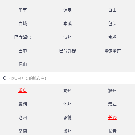
毕节
保定
白山
白城
本溪
包头
巴彦淖尔
滨州
宝鸡
巴中
巴音郭楞
博尔塔拉
保山
C
(以C为开头的城市名)
重庆
潮州
滁州
巢湖
池州
崇左
沧州
承德
长沙
常德
郴州
长春