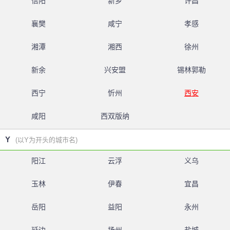
信阳
新乡
许昌
襄樊
咸宁
孝感
湘潭
湘西
徐州
新余
兴安盟
锡林郭勒
西宁
忻州
西安
咸阳
西双版纳
Y
(以Y为开头的城市名)
阳江
云浮
义乌
玉林
伊春
宜昌
岳阳
益阳
永州