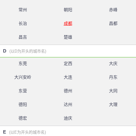
常州
朝阳
赤峰
长治
成都
昌都
昌吉
楚雄
D
(以D为开头的城市名)
东莞
定西
大庆
大兴安岭
大连
丹东
东营
德州
大同
德阳
达州
大理
德宏
迪庆
E
(以E为开头的城市名)