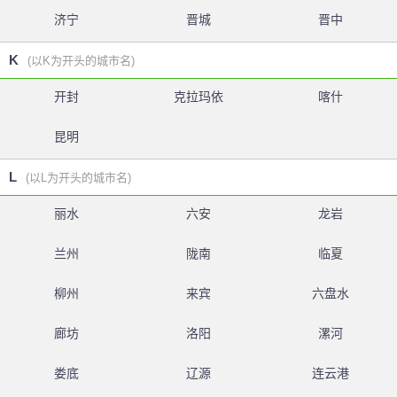
济宁
晋城
晋中
K
(以K为开头的城市名)
开封
克拉玛依
喀什
昆明
L
(以L为开头的城市名)
丽水
六安
龙岩
兰州
陇南
临夏
柳州
来宾
六盘水
廊坊
洛阳
漯河
娄底
辽源
连云港