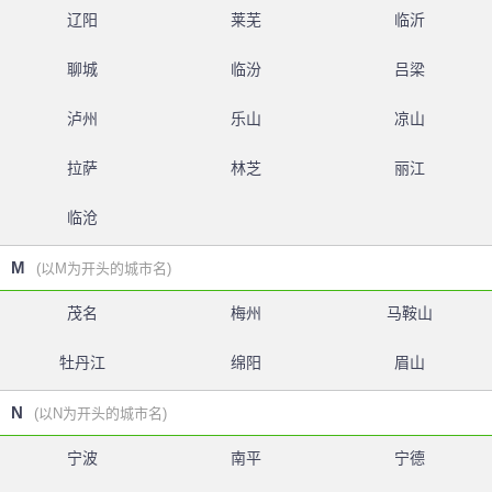
辽阳
莱芜
临沂
聊城
临汾
吕梁
泸州
乐山
凉山
拉萨
林芝
丽江
临沧
M
(以M为开头的城市名)
茂名
梅州
马鞍山
牡丹江
绵阳
眉山
N
(以N为开头的城市名)
宁波
南平
宁德