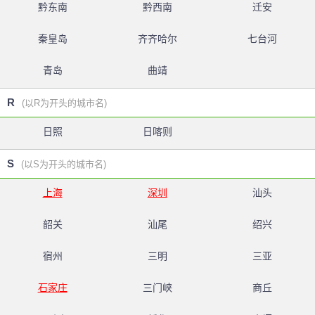
黔东南
黔西南
迁安
秦皇岛
齐齐哈尔
七台河
青岛
曲靖
R
(以R为开头的城市名)
日照
日喀则
S
(以S为开头的城市名)
上海
深圳
汕头
韶关
汕尾
绍兴
宿州
三明
三亚
石家庄
三门峡
商丘