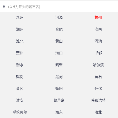
H
(以H为开头的城市名)
惠州
河源
杭州
湖州
合肥
淮南
淮北
黄山
河池
贺州
海口
邯郸
衡水
鹤壁
哈尔滨
鹤岗
黑河
黄石
黄冈
衡阳
怀化
淮安
葫芦岛
呼和浩特
呼伦贝尔
海东
海北