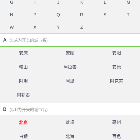
G
H
J
K
L
M
N
P
Q
R
S
T
W
X
Y
Z
A
(以A为开头的城市名)
安庆
安顺
安阳
鞍山
阿拉善
安康
阿坝
阿里
阿克苏
阿勒泰
B
(以B为开头的城市名)
北京
蚌埠
亳州
白银
北海
百色