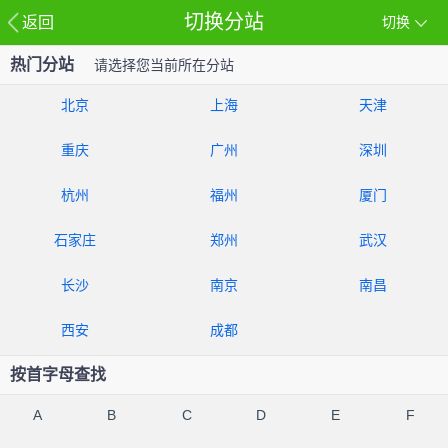
切换分站
返回
切换
热门分站
请选择您当前所在分站
北京
上海
天津
重庆
广州
深圳
杭州
福州
厦门
石家庄
郑州
武汉
长沙
南京
南昌
西安
成都
按首字母查找
A
B
C
D
E
F