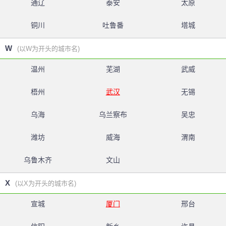
通辽
泰安
太原
铜川
吐鲁番
塔城
W
(以W为开头的城市名)
温州
芜湖
武威
梧州
武汉
无锡
乌海
乌兰察布
吴忠
潍坊
威海
渭南
乌鲁木齐
文山
X
(以X为开头的城市名)
宣城
厦门
邢台