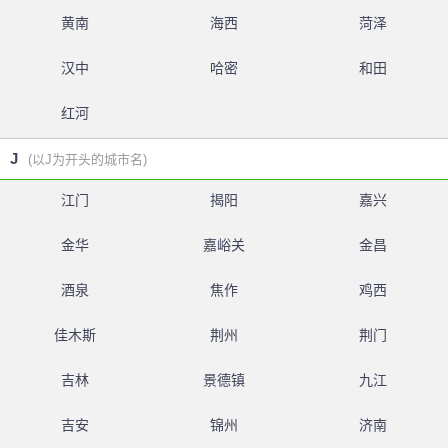
黄南
海西
菏泽
汉中
哈密
和田
红河
J
(以J为开头的城市名)
江门
揭阳
嘉兴
金华
嘉峪关
金昌
酒泉
焦作
鸡西
佳木斯
荆州
荆门
吉林
景德镇
九江
吉安
锦州
济南