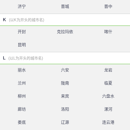
济宁
晋城
晋中
K
(以K为开头的城市名)
开封
克拉玛依
喀什
昆明
L
(以L为开头的城市名)
丽水
六安
龙岩
兰州
陇南
临夏
柳州
来宾
六盘水
廊坊
洛阳
漯河
娄底
辽源
连云港