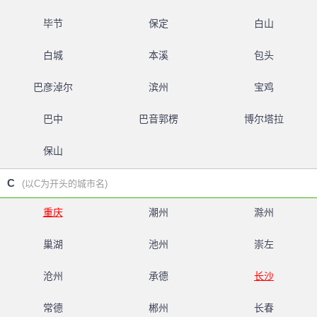
毕节
保定
白山
白城
本溪
包头
巴彦淖尔
滨州
宝鸡
巴中
巴音郭楞
博尔塔拉
保山
C
(以C为开头的城市名)
重庆
潮州
滁州
巢湖
池州
崇左
沧州
承德
长沙
常德
郴州
长春