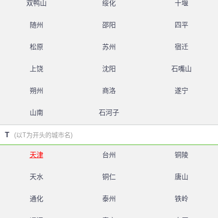
双鸭山
绥化
十堰
随州
邵阳
四平
松原
苏州
宿迁
上饶
沈阳
石嘴山
朔州
商洛
遂宁
山南
石河子
T
(以T为开头的城市名)
天津
台州
铜陵
天水
铜仁
唐山
通化
泰州
铁岭