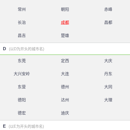
常州
朝阳
赤峰
长治
成都
昌都
昌吉
楚雄
D
(以D为开头的城市名)
东莞
定西
大庆
大兴安岭
大连
丹东
东营
德州
大同
德阳
达州
大理
德宏
迪庆
E
(以E为开头的城市名)