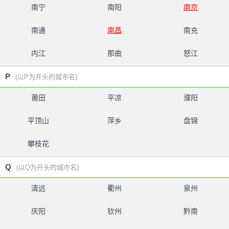
南宁
南阳
南京
南通
南昌
南充
内江
那曲
怒江
P
(以P为开头的城市名)
莆田
平凉
濮阳
平顶山
萍乡
盘锦
攀枝花
Q
(以Q为开头的城市名)
清远
衢州
泉州
庆阳
钦州
黔南