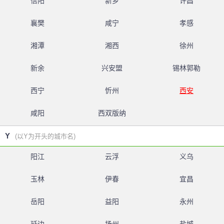
信阳
新乡
许昌
襄樊
咸宁
孝感
湘潭
湘西
徐州
新余
兴安盟
锡林郭勒
西宁
忻州
西安
咸阳
西双版纳
Y
(以Y为开头的城市名)
阳江
云浮
义乌
玉林
伊春
宜昌
岳阳
益阳
永州