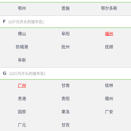
鄂州
恩施
鄂尔多斯
F
(以F为开头的城市名)
佛山
阜阳
福州
防城港
抚州
抚顺
阜新
G
(以G为开头的城市名)
广州
甘南
桂林
贵港
贵阳
赣州
固原
果洛
广安
广元
甘孜