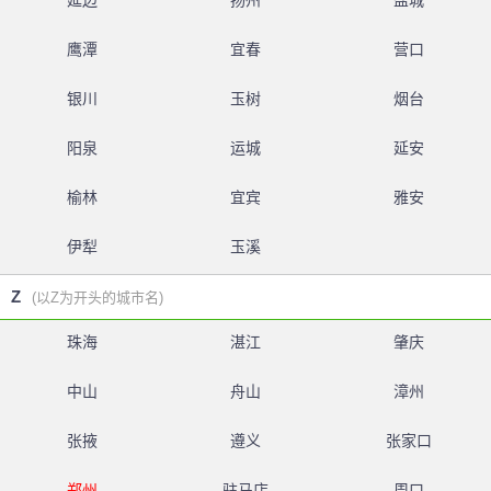
延边
扬州
盐城
鹰潭
宜春
营口
银川
玉树
烟台
阳泉
运城
延安
榆林
宜宾
雅安
伊犁
玉溪
Z
(以Z为开头的城市名)
珠海
湛江
肇庆
中山
舟山
漳州
张掖
遵义
张家口
郑州
驻马店
周口