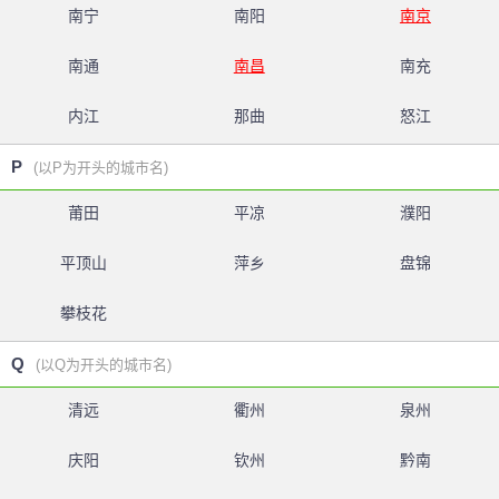
南宁
南阳
南京
南通
南昌
南充
内江
那曲
怒江
P
(以P为开头的城市名)
莆田
平凉
濮阳
平顶山
萍乡
盘锦
攀枝花
Q
(以Q为开头的城市名)
清远
衢州
泉州
庆阳
钦州
黔南