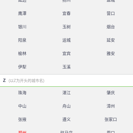
延边
扬州
盐城
鹰潭
宜春
营口
银川
玉树
烟台
阳泉
运城
延安
榆林
宜宾
雅安
伊犁
玉溪
Z
(以Z为开头的城市名)
珠海
湛江
肇庆
中山
舟山
漳州
张掖
遵义
张家口
郑州
驻马店
周口