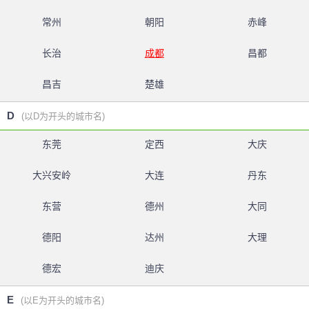
常州
朝阳
赤峰
长治
成都
昌都
昌吉
楚雄
D
(以D为开头的城市名)
东莞
定西
大庆
大兴安岭
大连
丹东
东营
德州
大同
德阳
达州
大理
德宏
迪庆
E
(以E为开头的城市名)