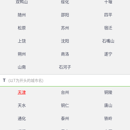
双鸭山
绥化
十堰
随州
邵阳
四平
松原
苏州
宿迁
上饶
沈阳
石嘴山
朔州
商洛
遂宁
山南
石河子
T
(以T为开头的城市名)
天津
台州
铜陵
天水
铜仁
唐山
通化
泰州
铁岭