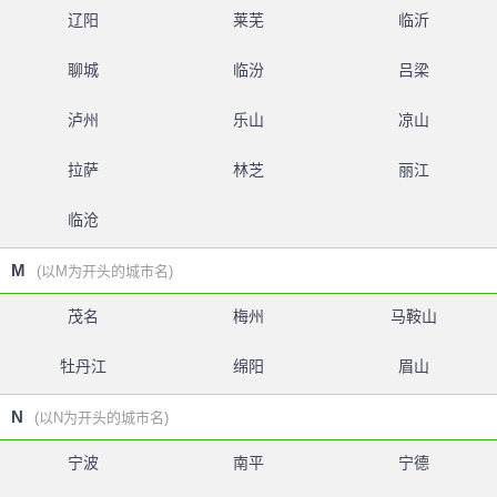
辽阳
莱芜
临沂
聊城
临汾
吕梁
泸州
乐山
凉山
拉萨
林芝
丽江
临沧
M
(以M为开头的城市名)
茂名
梅州
马鞍山
牡丹江
绵阳
眉山
N
(以N为开头的城市名)
宁波
南平
宁德