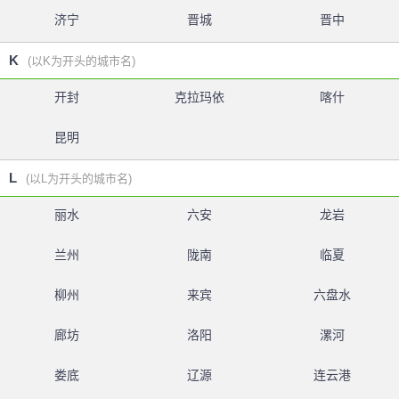
济宁
晋城
晋中
K
(以K为开头的城市名)
开封
克拉玛依
喀什
昆明
L
(以L为开头的城市名)
丽水
六安
龙岩
兰州
陇南
临夏
柳州
来宾
六盘水
廊坊
洛阳
漯河
娄底
辽源
连云港