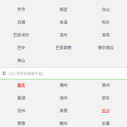
毕节
保定
白山
白城
本溪
包头
巴彦淖尔
滨州
宝鸡
巴中
巴音郭楞
博尔塔拉
保山
C
(以C为开头的城市名)
重庆
潮州
滁州
巢湖
池州
崇左
沧州
承德
长沙
常德
郴州
长春