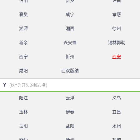
信阳
新乡
许昌
襄樊
咸宁
孝感
湘潭
湘西
徐州
新余
兴安盟
锡林郭勒
西宁
忻州
西安
咸阳
西双版纳
Y
(以Y为开头的城市名)
阳江
云浮
义乌
玉林
伊春
宜昌
岳阳
益阳
永州