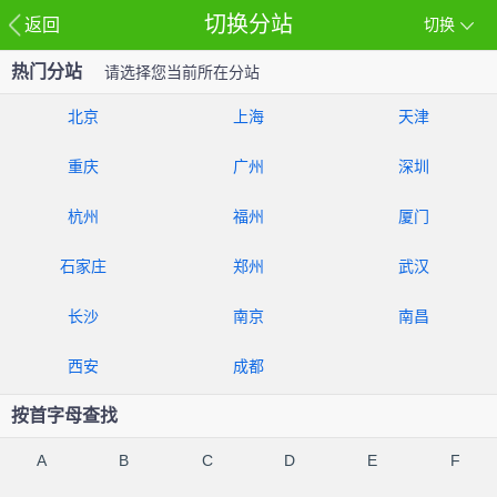
切换分站
返回
切换
热门分站
请选择您当前所在分站
北京
上海
天津
重庆
广州
深圳
杭州
福州
厦门
石家庄
郑州
武汉
长沙
南京
南昌
西安
成都
按首字母查找
A
B
C
D
E
F