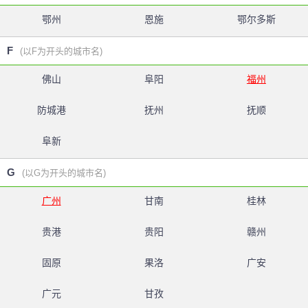
鄂州
恩施
鄂尔多斯
F
(以F为开头的城市名)
佛山
阜阳
福州
防城港
抚州
抚顺
阜新
G
(以G为开头的城市名)
广州
甘南
桂林
贵港
贵阳
赣州
固原
果洛
广安
广元
甘孜