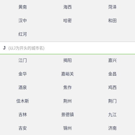
黄南
海西
菏泽
汉中
哈密
和田
红河
J
(以J为开头的城市名)
江门
揭阳
嘉兴
金华
嘉峪关
金昌
酒泉
焦作
鸡西
佳木斯
荆州
荆门
吉林
景德镇
九江
吉安
锦州
济南