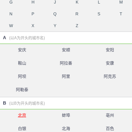
G
H
J
K
L
M
N
P
Q
R
S
T
W
X
Y
Z
A
(以A为开头的城市名)
安庆
安顺
安阳
鞍山
阿拉善
安康
阿坝
阿里
阿克苏
阿勒泰
B
(以B为开头的城市名)
北京
蚌埠
亳州
白银
北海
百色