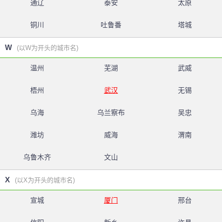
通辽
泰安
太原
铜川
吐鲁番
塔城
W
(以W为开头的城市名)
温州
芜湖
武威
梧州
武汉
无锡
乌海
乌兰察布
吴忠
潍坊
威海
渭南
乌鲁木齐
文山
X
(以X为开头的城市名)
宣城
厦门
邢台