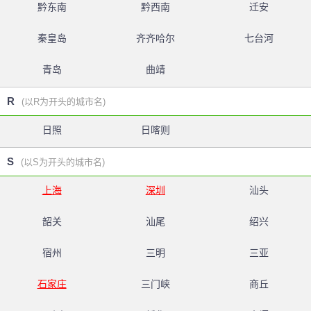
黔东南
黔西南
迁安
秦皇岛
齐齐哈尔
七台河
青岛
曲靖
R
(以R为开头的城市名)
日照
日喀则
S
(以S为开头的城市名)
上海
深圳
汕头
韶关
汕尾
绍兴
宿州
三明
三亚
石家庄
三门峡
商丘