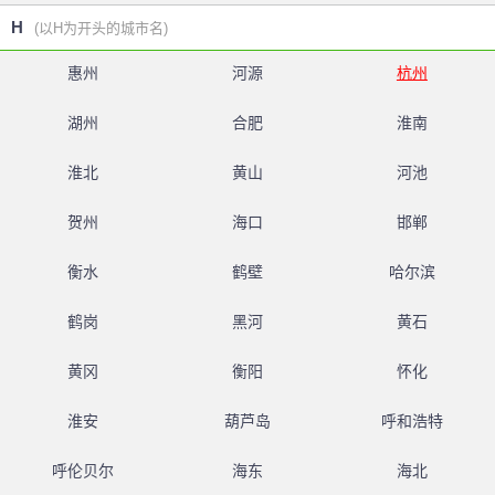
H
(以H为开头的城市名)
惠州
河源
杭州
湖州
合肥
淮南
淮北
黄山
河池
贺州
海口
邯郸
衡水
鹤壁
哈尔滨
鹤岗
黑河
黄石
黄冈
衡阳
怀化
淮安
葫芦岛
呼和浩特
呼伦贝尔
海东
海北