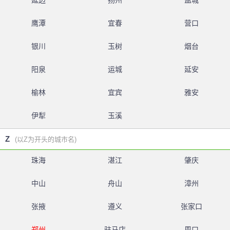
延边
扬州
盐城
鹰潭
宜春
营口
银川
玉树
烟台
阳泉
运城
延安
榆林
宜宾
雅安
伊犁
玉溪
Z
(以Z为开头的城市名)
珠海
湛江
肇庆
中山
舟山
漳州
张掖
遵义
张家口
郑州
驻马店
周口