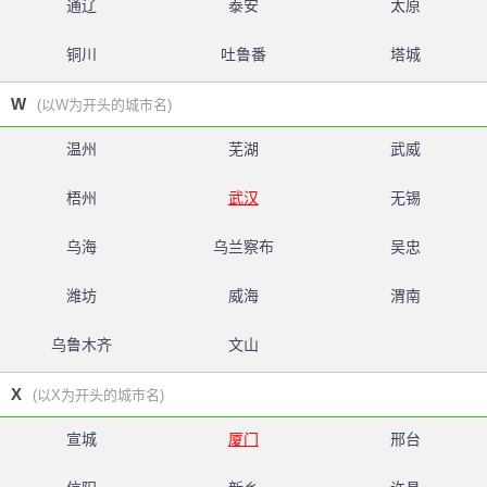
通辽
泰安
太原
铜川
吐鲁番
塔城
W
(以W为开头的城市名)
温州
芜湖
武威
梧州
武汉
无锡
乌海
乌兰察布
吴忠
潍坊
威海
渭南
乌鲁木齐
文山
X
(以X为开头的城市名)
宣城
厦门
邢台