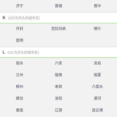
济宁
晋城
晋中
K
(以K为开头的城市名)
开封
克拉玛依
喀什
昆明
L
(以L为开头的城市名)
丽水
六安
龙岩
兰州
陇南
临夏
柳州
来宾
六盘水
廊坊
洛阳
漯河
娄底
辽源
连云港