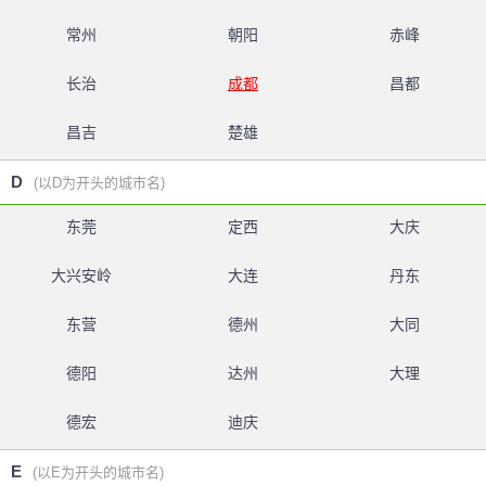
常州
朝阳
赤峰
长治
成都
昌都
昌吉
楚雄
D
(以D为开头的城市名)
东莞
定西
大庆
大兴安岭
大连
丹东
东营
德州
大同
德阳
达州
大理
德宏
迪庆
E
(以E为开头的城市名)