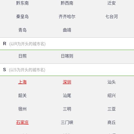
黔东南
黔西南
迁安
秦皇岛
齐齐哈尔
七台河
青岛
曲靖
R
(以R为开头的城市名)
日照
日喀则
S
(以S为开头的城市名)
上海
深圳
汕头
韶关
汕尾
绍兴
宿州
三明
三亚
石家庄
三门峡
商丘