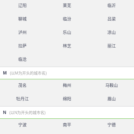
辽阳
莱芜
临沂
聊城
临汾
吕梁
泸州
乐山
凉山
拉萨
林芝
丽江
临沧
M
(以M为开头的城市名)
茂名
梅州
马鞍山
牡丹江
绵阳
眉山
N
(以N为开头的城市名)
宁波
南平
宁德