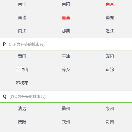
南宁
南阳
南京
南通
南昌
南充
内江
那曲
怒江
P
(以P为开头的城市名)
莆田
平凉
濮阳
平顶山
萍乡
盘锦
攀枝花
Q
(以Q为开头的城市名)
清远
衢州
泉州
庆阳
钦州
黔南