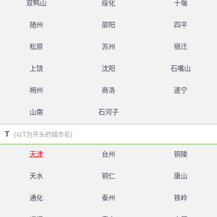
双鸭山
绥化
十堰
随州
邵阳
四平
松原
苏州
宿迁
上饶
沈阳
石嘴山
朔州
商洛
遂宁
山南
石河子
T
(以T为开头的城市名)
天津
台州
铜陵
天水
铜仁
唐山
通化
泰州
铁岭