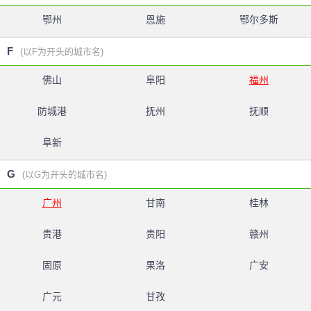
鄂州
恩施
鄂尔多斯
F
(以F为开头的城市名)
佛山
阜阳
福州
防城港
抚州
抚顺
阜新
G
(以G为开头的城市名)
广州
甘南
桂林
贵港
贵阳
赣州
固原
果洛
广安
广元
甘孜