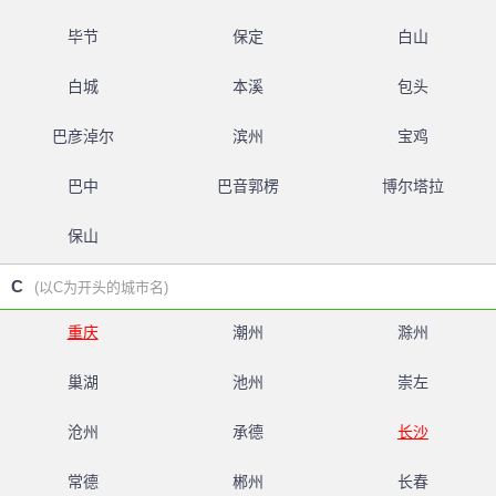
毕节
保定
白山
白城
本溪
包头
巴彦淖尔
滨州
宝鸡
巴中
巴音郭楞
博尔塔拉
保山
C
(以C为开头的城市名)
重庆
潮州
滁州
巢湖
池州
崇左
沧州
承德
长沙
常德
郴州
长春