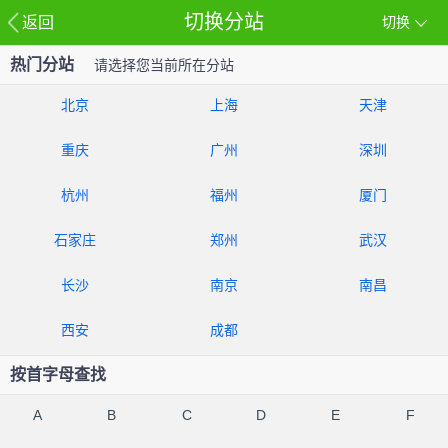
切换分站
返回
切换
热门分站
请选择您当前所在分站
北京
上海
天津
重庆
广州
深圳
杭州
福州
厦门
石家庄
郑州
武汉
长沙
南京
南昌
西安
成都
按首字母查找
A
B
C
D
E
F