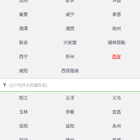
信阳
新乡
许昌
襄樊
咸宁
孝感
湘潭
湘西
徐州
新余
兴安盟
锡林郭勒
西宁
忻州
西安
咸阳
西双版纳
Y
(以Y为开头的城市名)
阳江
云浮
义乌
玉林
伊春
宜昌
岳阳
益阳
永州