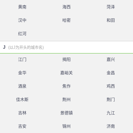
黄南
海西
菏泽
汉中
哈密
和田
红河
J
(以J为开头的城市名)
江门
揭阳
嘉兴
金华
嘉峪关
金昌
酒泉
焦作
鸡西
佳木斯
荆州
荆门
吉林
景德镇
九江
吉安
锦州
济南