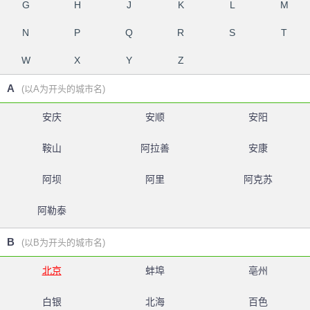
G
H
J
K
L
M
N
P
Q
R
S
T
W
X
Y
Z
A
(以A为开头的城市名)
安庆
安顺
安阳
鞍山
阿拉善
安康
阿坝
阿里
阿克苏
阿勒泰
B
(以B为开头的城市名)
北京
蚌埠
亳州
白银
北海
百色