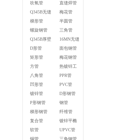
管
吹氧管
直缝焊管
Q345B无缝
梅花管
钢管
梯形管
半圆管
螺旋钢管
三角管
Q345B厚壁
16MN无缝
方管
钢管
D形管
面包钢管
矩形管
梅花钢管
方管
热镀锌工
字钢异径
八角管
PPR管
管
凹形管
PVC管
镀锌管
D形钢管
P形钢管
钢管
梯形钢管
纤维管
复合管
镀锌平椭
圆管
软管
UPVC管
铜管
三角钢管