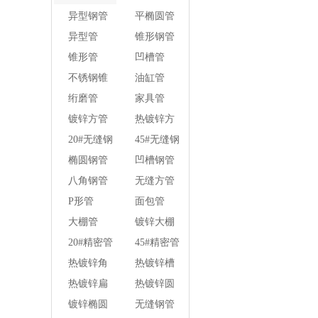
壁焊管
异型钢管
平椭圆管
异型管
锥形钢管
锥形管
凹槽管
不锈钢锥
油缸管
形钢管
绗磨管
家具管
镀锌方管
热镀锌方
管
20#无缝钢
45#无缝钢
管
管
椭圆钢管
凹槽钢管
八角钢管
无缝方管
P形管
面包管
大棚管
镀锌大棚
管
20#精密管
45#精密管
热镀锌角
热镀锌槽
钢
钢
热镀锌扁
热镀锌圆
钢
钢
镀锌椭圆
无缝钢管