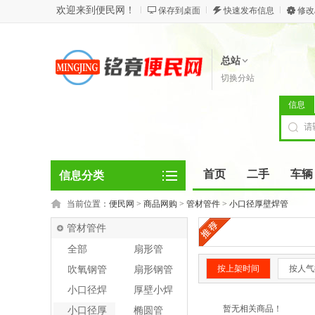
欢迎来到便民网！
保存到桌面
快速发布信息
修改
总站
切换分站
信息
首页
二手
车辆
信息分类
当前位置：
便民网
>
商品网购
>
管材管件
>
小口径厚壁焊管
管材管件
全部
扇形管
按上架时间
按人气
吹氧钢管
扇形钢管
小口径焊
厚壁小焊
管
管
暂无相关商品！
小口径厚
椭圆管