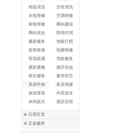
洗
机
地毯清洗
沙发清洗
水电维修
空调维修
家电维修
网站建设
网站优化
陪驾代驾
搬家服务
地板打蜡
装饰装修
电脑维修
管道疏通
驾校服务
摄影摄像
婚庆化妆
租车服务
窗帘布艺
美容纤体
家居维修
旅游度假
外卖送水
休闲娱乐
酒店宾馆
日用百货
五金建材