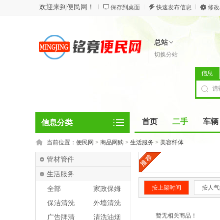
欢迎来到便民网！
保存到桌面
快速发布信息
修改
总站
切换分站
信息
首页
二手
车辆
信息分类
当前位置：
便民网
>
商品网购
>
生活服务
>
美容纤体
管材管件
生活服务
按上架时间
按人气
全部
家政保姆
保洁清洗
外墙清洗
暂无相关商品！
广告牌清
清洗油烟