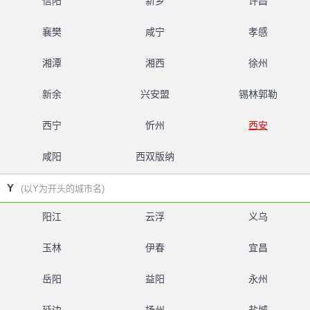
信阳
新乡
许昌
襄樊
咸宁
孝感
湘潭
湘西
徐州
新余
兴安盟
锡林郭勒
西宁
忻州
西安
咸阳
西双版纳
Y
(以Y为开头的城市名)
阳江
云浮
义乌
玉林
伊春
宜昌
岳阳
益阳
永州