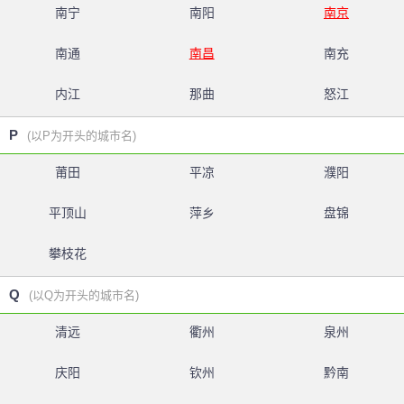
南宁
南阳
南京
南通
南昌
南充
内江
那曲
怒江
P
(以P为开头的城市名)
莆田
平凉
濮阳
平顶山
萍乡
盘锦
攀枝花
Q
(以Q为开头的城市名)
清远
衢州
泉州
庆阳
钦州
黔南