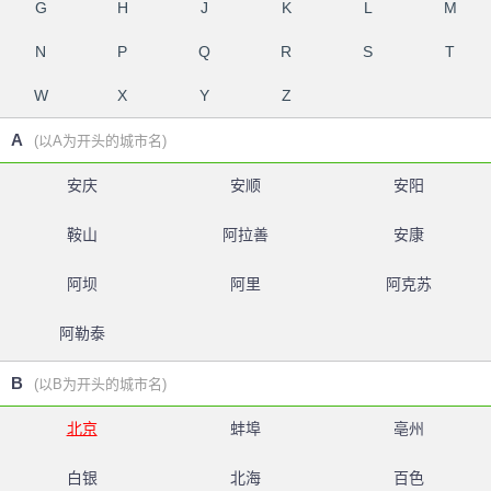
G
H
J
K
L
M
N
P
Q
R
S
T
W
X
Y
Z
A
(以A为开头的城市名)
安庆
安顺
安阳
鞍山
阿拉善
安康
阿坝
阿里
阿克苏
阿勒泰
B
(以B为开头的城市名)
北京
蚌埠
亳州
白银
北海
百色