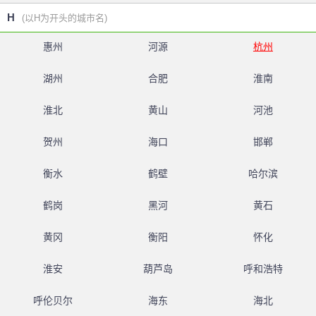
H
(以H为开头的城市名)
惠州
河源
杭州
湖州
合肥
淮南
淮北
黄山
河池
贺州
海口
邯郸
衡水
鹤壁
哈尔滨
鹤岗
黑河
黄石
黄冈
衡阳
怀化
淮安
葫芦岛
呼和浩特
呼伦贝尔
海东
海北