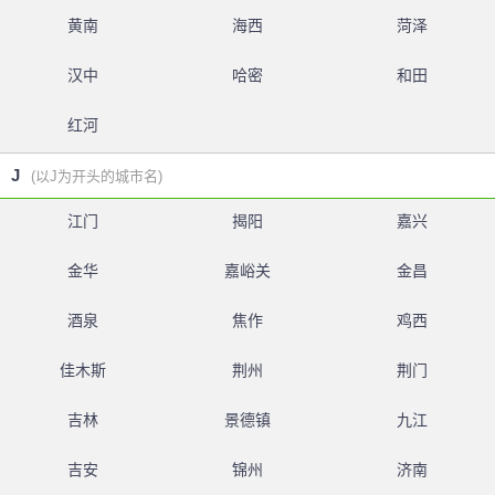
黄南
海西
菏泽
汉中
哈密
和田
红河
J
(以J为开头的城市名)
江门
揭阳
嘉兴
金华
嘉峪关
金昌
酒泉
焦作
鸡西
佳木斯
荆州
荆门
吉林
景德镇
九江
吉安
锦州
济南