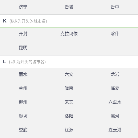
济宁
晋城
晋中
K
(以K为开头的城市名)
开封
克拉玛依
喀什
昆明
L
(以L为开头的城市名)
丽水
六安
龙岩
兰州
陇南
临夏
柳州
来宾
六盘水
廊坊
洛阳
漯河
娄底
辽源
连云港