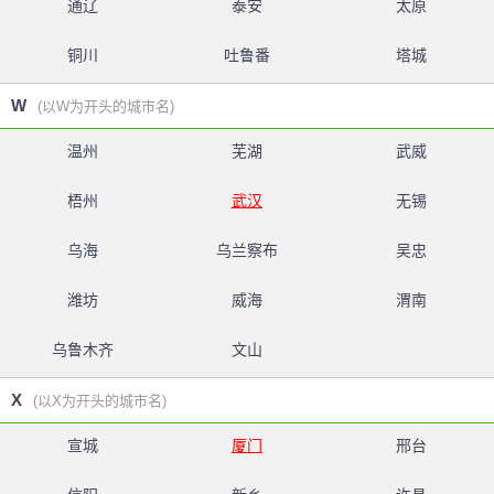
通辽
泰安
太原
铜川
吐鲁番
塔城
W
(以W为开头的城市名)
温州
芜湖
武威
梧州
武汉
无锡
乌海
乌兰察布
吴忠
潍坊
威海
渭南
乌鲁木齐
文山
X
(以X为开头的城市名)
宣城
厦门
邢台