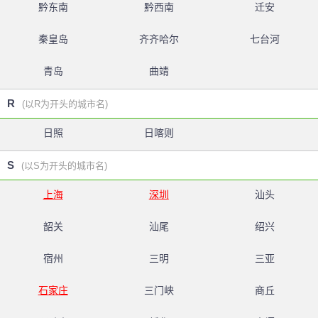
黔东南
黔西南
迁安
秦皇岛
齐齐哈尔
七台河
青岛
曲靖
R
(以R为开头的城市名)
日照
日喀则
S
(以S为开头的城市名)
上海
深圳
汕头
韶关
汕尾
绍兴
宿州
三明
三亚
石家庄
三门峡
商丘