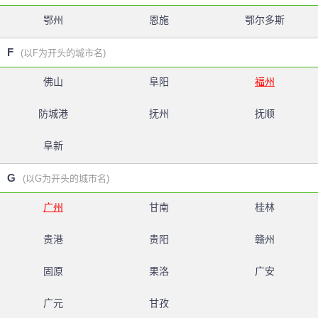
鄂州
恩施
鄂尔多斯
F
(以F为开头的城市名)
佛山
阜阳
福州
防城港
抚州
抚顺
阜新
G
(以G为开头的城市名)
广州
甘南
桂林
贵港
贵阳
赣州
固原
果洛
广安
广元
甘孜