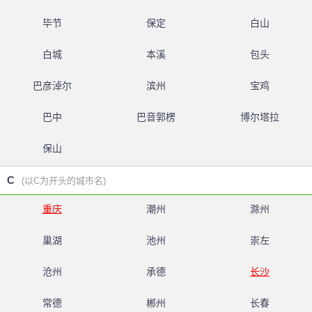
毕节
保定
白山
白城
本溪
包头
巴彦淖尔
滨州
宝鸡
巴中
巴音郭楞
博尔塔拉
保山
C
(以C为开头的城市名)
重庆
潮州
滁州
巢湖
池州
崇左
沧州
承德
长沙
常德
郴州
长春