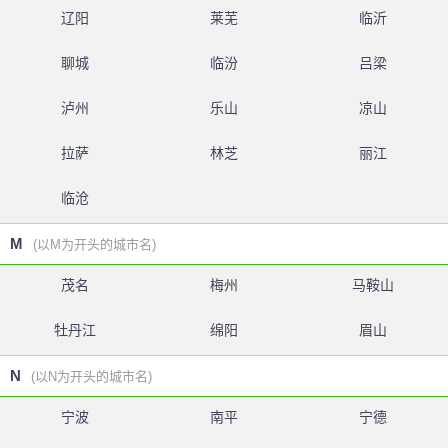
辽阳
莱芜
临沂
聊城
临汾
吕梁
泸州
乐山
凉山
拉萨
林芝
丽江
临沧
M
(以M为开头的城市名)
茂名
梅州
马鞍山
牡丹江
绵阳
眉山
N
(以N为开头的城市名)
宁波
南平
宁德