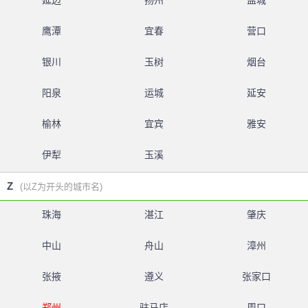
延边
扬州
盐城
鹰潭
宜春
营口
银川
玉树
烟台
阳泉
运城
延安
榆林
宜宾
雅安
伊犁
玉溪
Z
(以Z为开头的城市名)
珠海
湛江
肇庆
中山
舟山
漳州
张掖
遵义
张家口
郑州
驻马店
周口