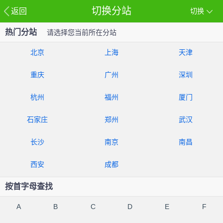
切换分站
返回
切换
热门分站
请选择您当前所在分站
北京
上海
天津
重庆
广州
深圳
杭州
福州
厦门
石家庄
郑州
武汉
长沙
南京
南昌
西安
成都
按首字母查找
A
B
C
D
E
F