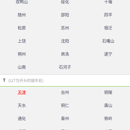
双鸭山
绥化
十堰
随州
邵阳
四平
松原
苏州
宿迁
上饶
沈阳
石嘴山
朔州
商洛
遂宁
山南
石河子
T
(以T为开头的城市名)
天津
台州
铜陵
天水
铜仁
唐山
通化
泰州
铁岭