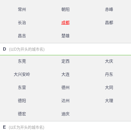
常州
朝阳
赤峰
长治
成都
昌都
昌吉
楚雄
D
(以D为开头的城市名)
东莞
定西
大庆
大兴安岭
大连
丹东
东营
德州
大同
德阳
达州
大理
德宏
迪庆
E
(以E为开头的城市名)