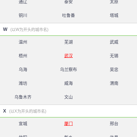
通辽
泰安
太原
铜川
吐鲁番
塔城
W
(以W为开头的城市名)
温州
芜湖
武威
梧州
武汉
无锡
乌海
乌兰察布
吴忠
潍坊
威海
渭南
乌鲁木齐
文山
X
(以X为开头的城市名)
宣城
厦门
邢台