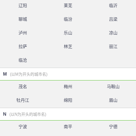
辽阳
莱芜
临沂
聊城
临汾
吕梁
泸州
乐山
凉山
拉萨
林芝
丽江
临沧
M
(以M为开头的城市名)
茂名
梅州
马鞍山
牡丹江
绵阳
眉山
N
(以N为开头的城市名)
宁波
南平
宁德