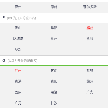
鄂州
恩施
鄂尔多斯
F
(以F为开头的城市名)
佛山
阜阳
福州
防城港
抚州
抚顺
阜新
G
(以G为开头的城市名)
广州
甘南
桂林
贵港
贵阳
赣州
固原
果洛
广安
广元
甘孜