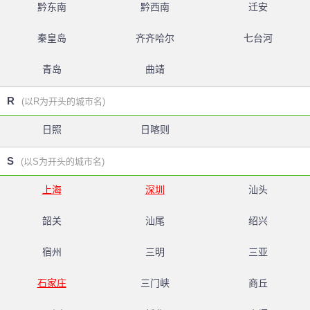
黔东南
黔西南
迁安
秦皇岛
齐齐哈尔
七台河
青岛
曲靖
R
(以R为开头的城市名)
日照
日喀则
S
(以S为开头的城市名)
上海
深圳
汕头
韶关
汕尾
绍兴
宿州
三明
三亚
石家庄
三门峡
商丘