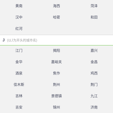
黄南
海西
菏泽
汉中
哈密
和田
红河
J
(以J为开头的城市名)
江门
揭阳
嘉兴
金华
嘉峪关
金昌
酒泉
焦作
鸡西
佳木斯
荆州
荆门
吉林
景德镇
九江
吉安
锦州
济南