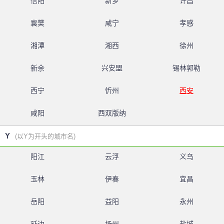
信阳
新乡
许昌
襄樊
咸宁
孝感
湘潭
湘西
徐州
新余
兴安盟
锡林郭勒
西宁
忻州
西安
咸阳
西双版纳
Y
(以Y为开头的城市名)
阳江
云浮
义乌
玉林
伊春
宜昌
岳阳
益阳
永州