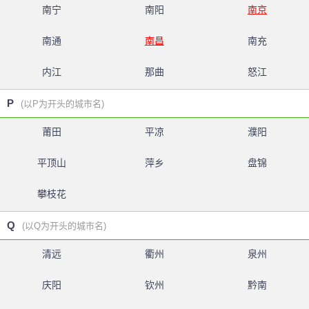
南宁
南阳
南京
南通
南昌
南充
内江
那曲
怒江
P
(以P为开头的城市名)
莆田
平凉
濮阳
平顶山
萍乡
盘锦
攀枝花
Q
(以Q为开头的城市名)
清远
衢州
泉州
庆阳
钦州
黔南