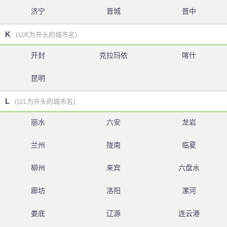
济宁
晋城
晋中
K
(以K为开头的城市名)
开封
克拉玛依
喀什
昆明
L
(以L为开头的城市名)
丽水
六安
龙岩
兰州
陇南
临夏
柳州
来宾
六盘水
廊坊
洛阳
漯河
娄底
辽源
连云港