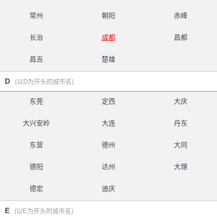
常州
朝阳
赤峰
长治
成都
昌都
昌吉
楚雄
D
(以D为开头的城市名)
东莞
定西
大庆
大兴安岭
大连
丹东
东营
德州
大同
德阳
达州
大理
德宏
迪庆
E
(以E为开头的城市名)