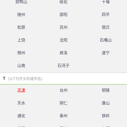
双鸭山
绥化
十堰
随州
邵阳
四平
松原
苏州
宿迁
上饶
沈阳
石嘴山
朔州
商洛
遂宁
山南
石河子
T
(以T为开头的城市名)
天津
台州
铜陵
天水
铜仁
唐山
通化
泰州
铁岭