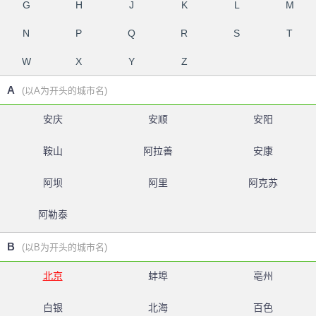
G
H
J
K
L
M
N
P
Q
R
S
T
W
X
Y
Z
A
(以A为开头的城市名)
安庆
安顺
安阳
鞍山
阿拉善
安康
阿坝
阿里
阿克苏
阿勒泰
B
(以B为开头的城市名)
北京
蚌埠
亳州
白银
北海
百色