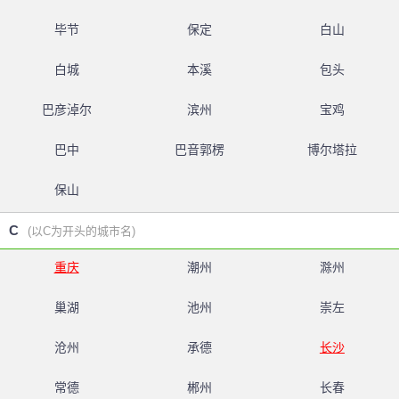
毕节
保定
白山
白城
本溪
包头
巴彦淖尔
滨州
宝鸡
巴中
巴音郭楞
博尔塔拉
保山
C
(以C为开头的城市名)
重庆
潮州
滁州
巢湖
池州
崇左
沧州
承德
长沙
常德
郴州
长春