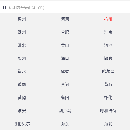
H
(以H为开头的城市名)
惠州
河源
杭州
湖州
合肥
淮南
淮北
黄山
河池
贺州
海口
邯郸
衡水
鹤壁
哈尔滨
鹤岗
黑河
黄石
黄冈
衡阳
怀化
淮安
葫芦岛
呼和浩特
呼伦贝尔
海东
海北