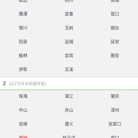
延边
扬州
盐城
鹰潭
宜春
营口
银川
玉树
烟台
阳泉
运城
延安
榆林
宜宾
雅安
伊犁
玉溪
Z
(以Z为开头的城市名)
珠海
湛江
肇庆
中山
舟山
漳州
张掖
遵义
张家口
郑州
驻马店
周口