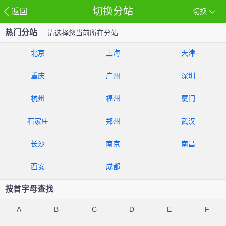
切换分站
返回
切换
热门分站
请选择您当前所在分站
北京
上海
天津
重庆
广州
深圳
杭州
福州
厦门
石家庄
郑州
武汉
长沙
南京
南昌
西安
成都
按首字母查找
A
B
C
D
E
F