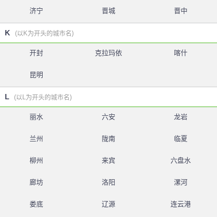
济宁
晋城
晋中
K
(以K为开头的城市名)
开封
克拉玛依
喀什
昆明
L
(以L为开头的城市名)
丽水
六安
龙岩
兰州
陇南
临夏
柳州
来宾
六盘水
廊坊
洛阳
漯河
娄底
辽源
连云港