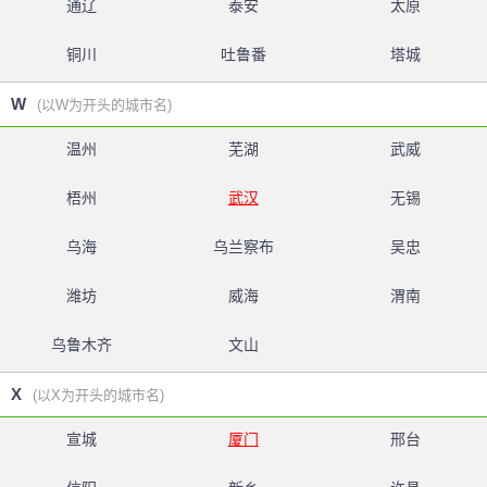
通辽
泰安
太原
铜川
吐鲁番
塔城
W
(以W为开头的城市名)
温州
芜湖
武威
梧州
武汉
无锡
乌海
乌兰察布
吴忠
潍坊
威海
渭南
乌鲁木齐
文山
X
(以X为开头的城市名)
宣城
厦门
邢台