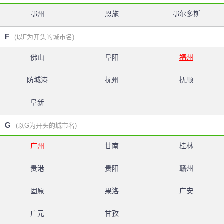
鄂州
恩施
鄂尔多斯
F
(以F为开头的城市名)
佛山
阜阳
福州
防城港
抚州
抚顺
阜新
G
(以G为开头的城市名)
广州
甘南
桂林
贵港
贵阳
赣州
固原
果洛
广安
广元
甘孜