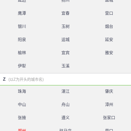
延边
扬州
盐城
鹰潭
宜春
营口
银川
玉树
烟台
阳泉
运城
延安
榆林
宜宾
雅安
伊犁
玉溪
Z
(以Z为开头的城市名)
珠海
湛江
肇庆
中山
舟山
漳州
张掖
遵义
张家口
郑州
驻马店
周口