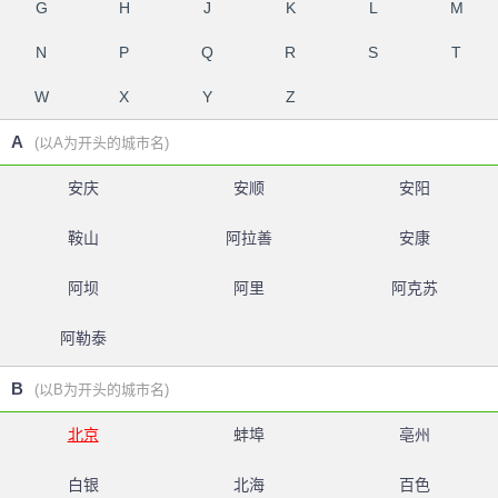
G
H
J
K
L
M
N
P
Q
R
S
T
W
X
Y
Z
A
(以A为开头的城市名)
安庆
安顺
安阳
鞍山
阿拉善
安康
阿坝
阿里
阿克苏
阿勒泰
B
(以B为开头的城市名)
北京
蚌埠
亳州
白银
北海
百色