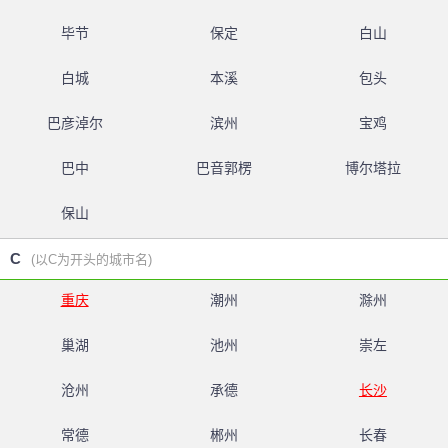
毕节
保定
白山
白城
本溪
包头
巴彦淖尔
滨州
宝鸡
巴中
巴音郭楞
博尔塔拉
保山
C
(以C为开头的城市名)
重庆
潮州
滁州
巢湖
池州
崇左
沧州
承德
长沙
常德
郴州
长春