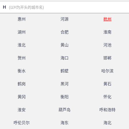
H
(以H为开头的城市名)
惠州
河源
杭州
湖州
合肥
淮南
淮北
黄山
河池
贺州
海口
邯郸
衡水
鹤壁
哈尔滨
鹤岗
黑河
黄石
黄冈
衡阳
怀化
淮安
葫芦岛
呼和浩特
呼伦贝尔
海东
海北