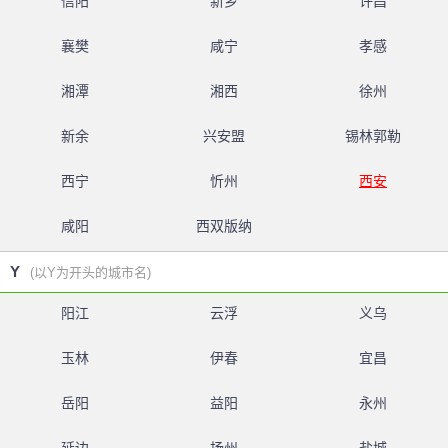
信阳
新乡
许昌
襄樊
咸宁
孝感
湘潭
湘西
徐州
新余
兴安盟
锡林郭勒
西宁
忻州
西安
咸阳
西双版纳
Y
(以Y为开头的城市名)
阳江
云浮
义乌
玉林
伊春
宜昌
岳阳
益阳
永州