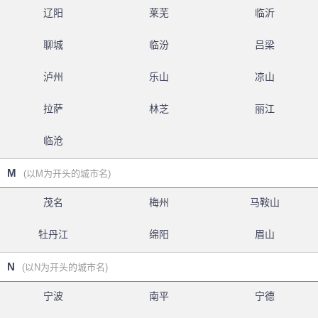
辽阳
莱芜
临沂
聊城
临汾
吕梁
泸州
乐山
凉山
拉萨
林芝
丽江
临沧
M
(以M为开头的城市名)
茂名
梅州
马鞍山
牡丹江
绵阳
眉山
N
(以N为开头的城市名)
宁波
南平
宁德