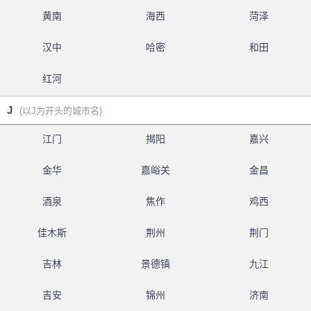
黄南
海西
菏泽
汉中
哈密
和田
红河
J
(以J为开头的城市名)
江门
揭阳
嘉兴
金华
嘉峪关
金昌
酒泉
焦作
鸡西
佳木斯
荆州
荆门
吉林
景德镇
九江
吉安
锦州
济南