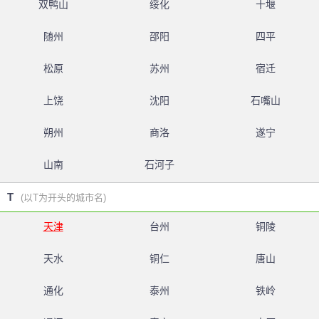
双鸭山
绥化
十堰
随州
邵阳
四平
松原
苏州
宿迁
上饶
沈阳
石嘴山
朔州
商洛
遂宁
山南
石河子
T
(以T为开头的城市名)
天津
台州
铜陵
天水
铜仁
唐山
通化
泰州
铁岭