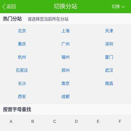
切换分站
返回
切换
热门分站
请选择您当前所在分站
北京
上海
天津
重庆
广州
深圳
杭州
福州
厦门
石家庄
郑州
武汉
长沙
南京
南昌
西安
成都
按首字母查找
A
B
C
D
E
F