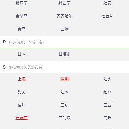
黔东南
黔西南
迁安
秦皇岛
齐齐哈尔
七台河
青岛
曲靖
R
(以R为开头的城市名)
日照
日喀则
S
(以S为开头的城市名)
上海
深圳
汕头
韶关
汕尾
绍兴
宿州
三明
三亚
石家庄
三门峡
商丘