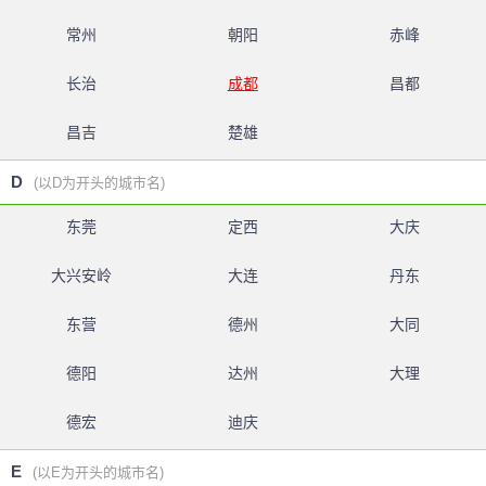
常州
朝阳
赤峰
长治
成都
昌都
昌吉
楚雄
D
(以D为开头的城市名)
东莞
定西
大庆
大兴安岭
大连
丹东
东营
德州
大同
德阳
达州
大理
德宏
迪庆
E
(以E为开头的城市名)