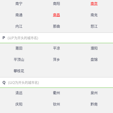
南宁
南阳
南京
南通
南昌
南充
内江
那曲
怒江
P
(以P为开头的城市名)
莆田
平凉
濮阳
平顶山
萍乡
盘锦
攀枝花
Q
(以Q为开头的城市名)
清远
衢州
泉州
庆阳
钦州
黔南