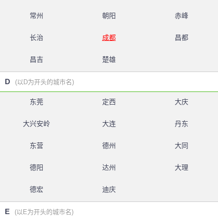
常州
朝阳
赤峰
长治
成都
昌都
昌吉
楚雄
D
(以D为开头的城市名)
东莞
定西
大庆
大兴安岭
大连
丹东
东营
德州
大同
德阳
达州
大理
德宏
迪庆
E
(以E为开头的城市名)