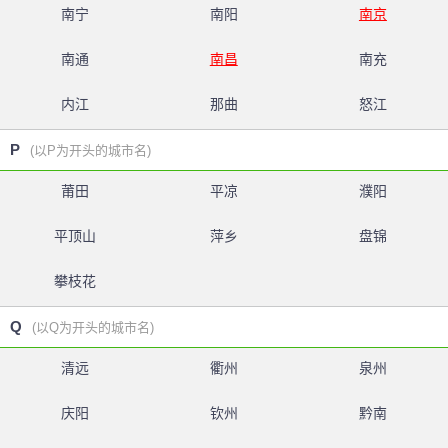
南宁
南阳
南京
南通
南昌
南充
内江
那曲
怒江
P
(以P为开头的城市名)
莆田
平凉
濮阳
平顶山
萍乡
盘锦
攀枝花
Q
(以Q为开头的城市名)
清远
衢州
泉州
庆阳
钦州
黔南