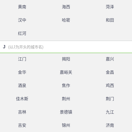
黄南
海西
菏泽
汉中
哈密
和田
红河
J
(以J为开头的城市名)
江门
揭阳
嘉兴
金华
嘉峪关
金昌
酒泉
焦作
鸡西
佳木斯
荆州
荆门
吉林
景德镇
九江
吉安
锦州
济南