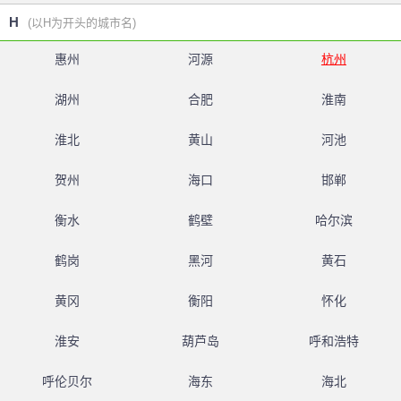
H
(以H为开头的城市名)
惠州
河源
杭州
湖州
合肥
淮南
淮北
黄山
河池
贺州
海口
邯郸
衡水
鹤壁
哈尔滨
鹤岗
黑河
黄石
黄冈
衡阳
怀化
淮安
葫芦岛
呼和浩特
呼伦贝尔
海东
海北