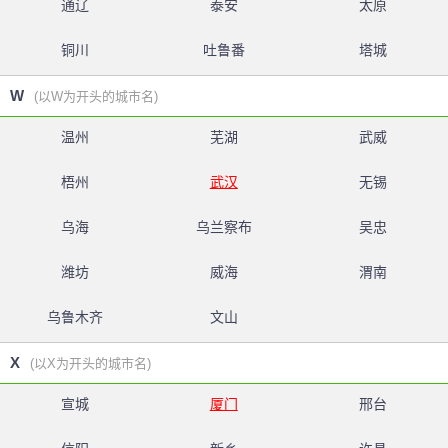
通辽
泰安
太原
铜川
吐鲁番
塔城
W
(以W为开头的城市名)
温州
芜湖
武威
梧州
武汉
无锡
乌海
乌兰察布
吴忠
潍坊
威海
渭南
乌鲁木齐
文山
X
(以X为开头的城市名)
宣城
厦门
邢台