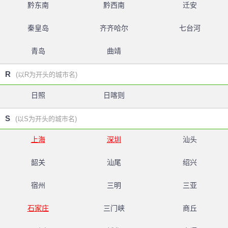
黔东南
黔西南
迁安
秦皇岛
齐齐哈尔
七台河
青岛
曲靖
R
(以R为开头的城市名)
日照
日喀则
S
(以S为开头的城市名)
上海
深圳
汕头
韶关
汕尾
绍兴
宿州
三明
三亚
石家庄
三门峡
商丘