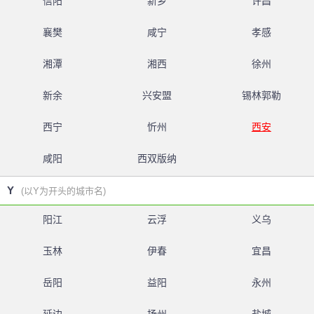
信阳
新乡
许昌
襄樊
咸宁
孝感
湘潭
湘西
徐州
新余
兴安盟
锡林郭勒
西宁
忻州
西安
咸阳
西双版纳
Y
(以Y为开头的城市名)
阳江
云浮
义乌
玉林
伊春
宜昌
岳阳
益阳
永州