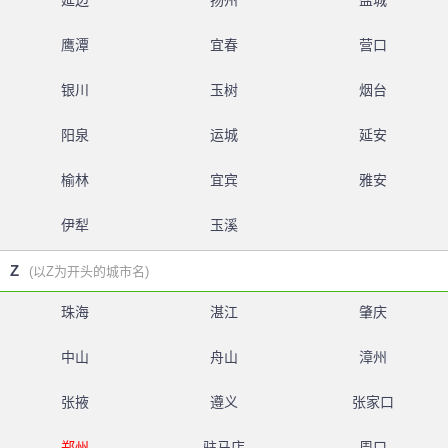
延边
扬州
盐城
鹰潭
宜春
营口
银川
玉树
烟台
阳泉
运城
延安
榆林
宜宾
雅安
伊犁
玉溪
Z
(以Z为开头的城市名)
珠海
湛江
肇庆
中山
舟山
漳州
张掖
遵义
张家口
郑州
驻马店
周口