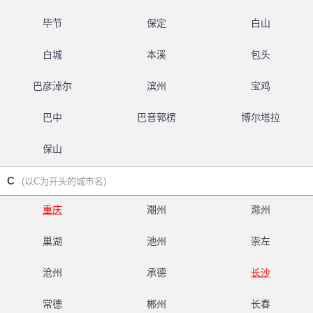
毕节
保定
白山
白城
本溪
包头
巴彦淖尔
滨州
宝鸡
巴中
巴音郭楞
博尔塔拉
保山
C
(以C为开头的城市名)
重庆
潮州
滁州
巢湖
池州
崇左
沧州
承德
长沙
常德
郴州
长春