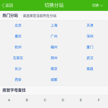
切换分站
返回
切换
热门分站
请选择您当前所在分站
北京
上海
天津
重庆
广州
深圳
杭州
福州
厦门
石家庄
郑州
武汉
长沙
南京
南昌
西安
成都
按首字母查找
A
B
C
D
E
F