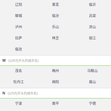
辽阳
莱芜
临沂
聊城
临汾
吕梁
泸州
乐山
凉山
拉萨
林芝
丽江
临沧
M
(以M为开头的城市名)
茂名
梅州
马鞍山
牡丹江
绵阳
眉山
N
(以N为开头的城市名)
宁波
南平
宁德