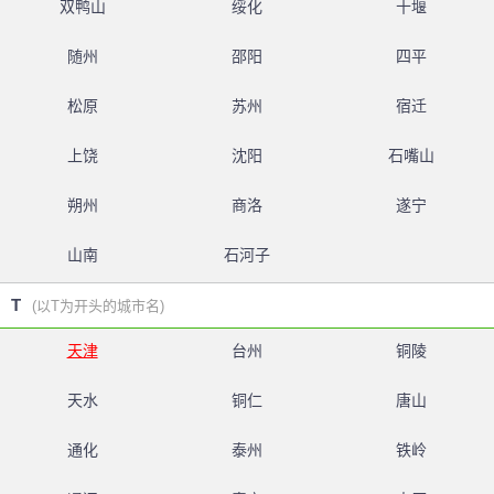
双鸭山
绥化
十堰
随州
邵阳
四平
松原
苏州
宿迁
上饶
沈阳
石嘴山
朔州
商洛
遂宁
山南
石河子
T
(以T为开头的城市名)
天津
台州
铜陵
天水
铜仁
唐山
通化
泰州
铁岭