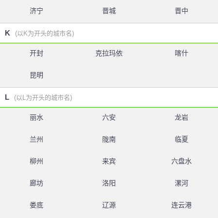
济宁
晋城
晋中
K
(以K为开头的城市名)
开封
克拉玛依
喀什
昆明
L
(以L为开头的城市名)
丽水
六安
龙岩
兰州
陇南
临夏
柳州
来宾
六盘水
廊坊
洛阳
漯河
娄底
辽源
连云港