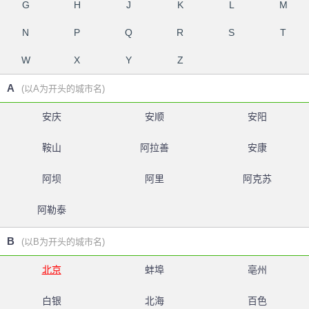
G
H
J
K
L
M
N
P
Q
R
S
T
W
X
Y
Z
A
(以A为开头的城市名)
安庆
安顺
安阳
鞍山
阿拉善
安康
阿坝
阿里
阿克苏
阿勒泰
B
(以B为开头的城市名)
北京
蚌埠
亳州
白银
北海
百色