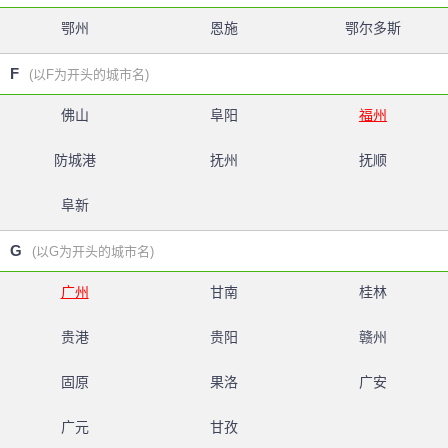
鄂州
恩施
鄂尔多斯
F
(以F为开头的城市名)
佛山
阜阳
福州
防城港
抚州
抚顺
阜新
G
(以G为开头的城市名)
广州
甘南
桂林
贵港
贵阳
赣州
固原
果洛
广安
广元
甘孜