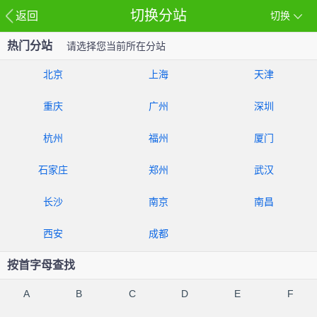
切换分站
返回
切换
热门分站
请选择您当前所在分站
北京
上海
天津
重庆
广州
深圳
杭州
福州
厦门
石家庄
郑州
武汉
长沙
南京
南昌
西安
成都
按首字母查找
A
B
C
D
E
F