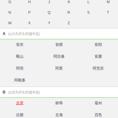
G
H
J
K
L
M
N
P
Q
R
S
T
W
X
Y
Z
A
(以A为开头的城市名)
安庆
安顺
安阳
鞍山
阿拉善
安康
阿坝
阿里
阿克苏
阿勒泰
B
(以B为开头的城市名)
北京
蚌埠
亳州
白银
北海
百色