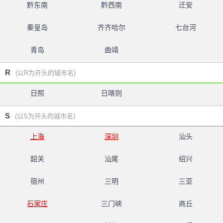
黔东南
黔西南
迁安
秦皇岛
齐齐哈尔
七台河
青岛
曲靖
R
(以R为开头的城市名)
日照
日喀则
S
(以S为开头的城市名)
上海
深圳
汕头
韶关
汕尾
绍兴
宿州
三明
三亚
石家庄
三门峡
商丘