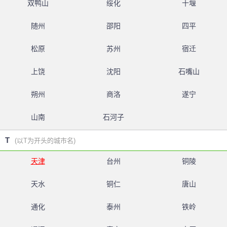
双鸭山
绥化
十堰
随州
邵阳
四平
松原
苏州
宿迁
上饶
沈阳
石嘴山
朔州
商洛
遂宁
山南
石河子
T
(以T为开头的城市名)
天津
台州
铜陵
天水
铜仁
唐山
通化
泰州
铁岭