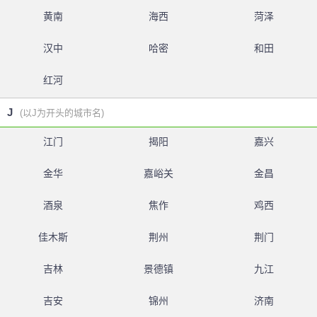
黄南
海西
菏泽
汉中
哈密
和田
红河
J
(以J为开头的城市名)
江门
揭阳
嘉兴
金华
嘉峪关
金昌
酒泉
焦作
鸡西
佳木斯
荆州
荆门
吉林
景德镇
九江
吉安
锦州
济南