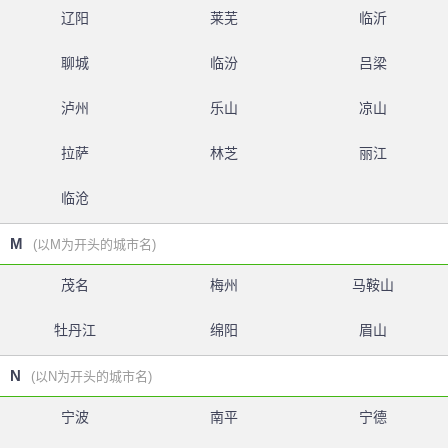
辽阳
莱芜
临沂
聊城
临汾
吕梁
泸州
乐山
凉山
拉萨
林芝
丽江
临沧
M
(以M为开头的城市名)
茂名
梅州
马鞍山
牡丹江
绵阳
眉山
N
(以N为开头的城市名)
宁波
南平
宁德