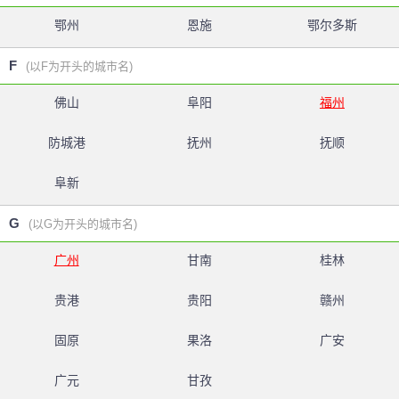
鄂州
恩施
鄂尔多斯
F
(以F为开头的城市名)
佛山
阜阳
福州
防城港
抚州
抚顺
阜新
G
(以G为开头的城市名)
广州
甘南
桂林
贵港
贵阳
赣州
固原
果洛
广安
广元
甘孜