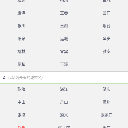
延边
扬州
盐城
鹰潭
宜春
营口
银川
玉树
烟台
阳泉
运城
延安
榆林
宜宾
雅安
伊犁
玉溪
Z
(以Z为开头的城市名)
珠海
湛江
肇庆
中山
舟山
漳州
张掖
遵义
张家口
郑州
驻马店
周口