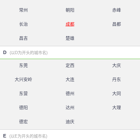
常州
朝阳
赤峰
长治
成都
昌都
昌吉
楚雄
D
(以D为开头的城市名)
东莞
定西
大庆
大兴安岭
大连
丹东
东营
德州
大同
德阳
达州
大理
德宏
迪庆
E
(以E为开头的城市名)