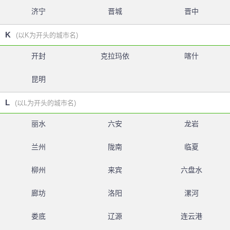
济宁
晋城
晋中
K
(以K为开头的城市名)
开封
克拉玛依
喀什
昆明
L
(以L为开头的城市名)
丽水
六安
龙岩
兰州
陇南
临夏
柳州
来宾
六盘水
廊坊
洛阳
漯河
娄底
辽源
连云港