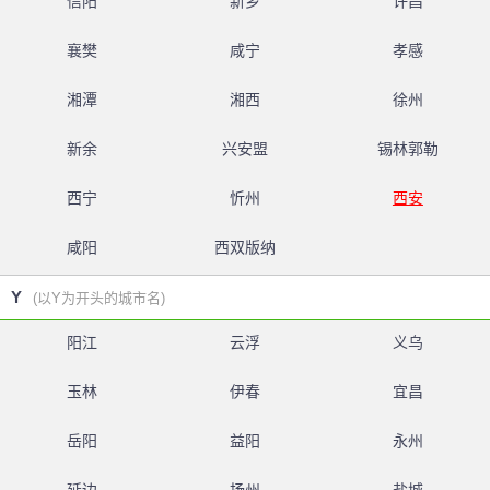
信阳
新乡
许昌
襄樊
咸宁
孝感
湘潭
湘西
徐州
新余
兴安盟
锡林郭勒
西宁
忻州
西安
咸阳
西双版纳
Y
(以Y为开头的城市名)
阳江
云浮
义乌
玉林
伊春
宜昌
岳阳
益阳
永州