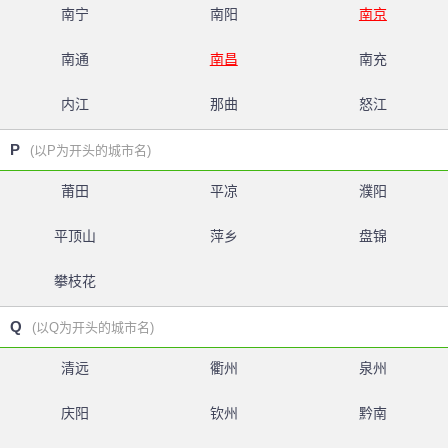
南宁
南阳
南京
南通
南昌
南充
内江
那曲
怒江
P
(以P为开头的城市名)
莆田
平凉
濮阳
平顶山
萍乡
盘锦
攀枝花
Q
(以Q为开头的城市名)
清远
衢州
泉州
庆阳
钦州
黔南