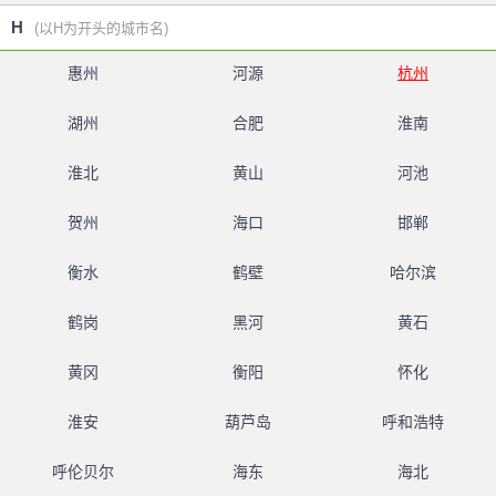
H
(以H为开头的城市名)
惠州
河源
杭州
湖州
合肥
淮南
淮北
黄山
河池
贺州
海口
邯郸
衡水
鹤壁
哈尔滨
鹤岗
黑河
黄石
黄冈
衡阳
怀化
淮安
葫芦岛
呼和浩特
呼伦贝尔
海东
海北