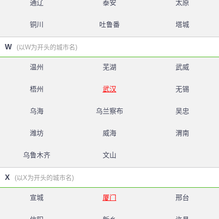
通辽
泰安
太原
铜川
吐鲁番
塔城
W
(以W为开头的城市名)
温州
芜湖
武威
梧州
武汉
无锡
乌海
乌兰察布
吴忠
潍坊
威海
渭南
乌鲁木齐
文山
X
(以X为开头的城市名)
宣城
厦门
邢台