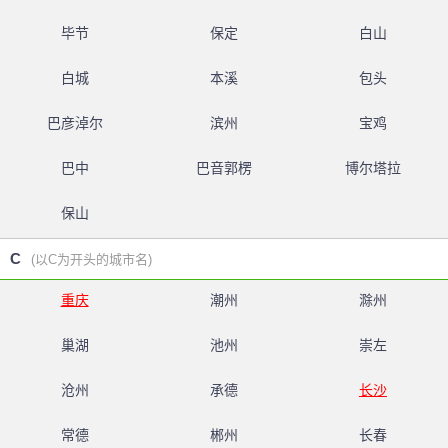
毕节
保定
白山
白城
本溪
包头
巴彦淖尔
滨州
宝鸡
巴中
巴音郭楞
博尔塔拉
保山
C
(以C为开头的城市名)
重庆
潮州
滁州
巢湖
池州
崇左
沧州
承德
长沙
常德
郴州
长春