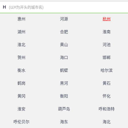
H
(以H为开头的城市名)
惠州
河源
杭州
湖州
合肥
淮南
淮北
黄山
河池
贺州
海口
邯郸
衡水
鹤壁
哈尔滨
鹤岗
黑河
黄石
黄冈
衡阳
怀化
淮安
葫芦岛
呼和浩特
呼伦贝尔
海东
海北