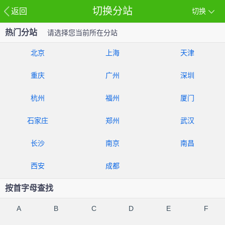
切换分站
返回
切换
热门分站
请选择您当前所在分站
北京
上海
天津
重庆
广州
深圳
杭州
福州
厦门
石家庄
郑州
武汉
长沙
南京
南昌
西安
成都
按首字母查找
A
B
C
D
E
F