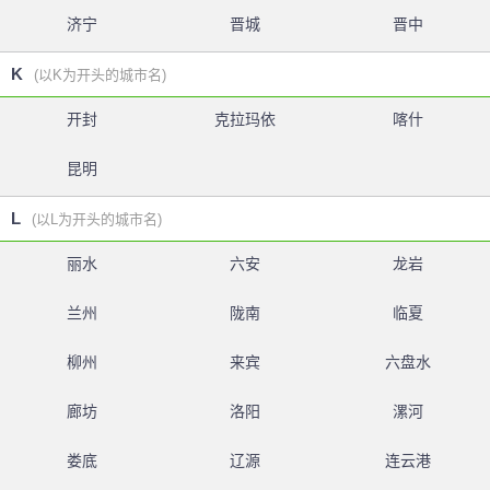
济宁
晋城
晋中
K
(以K为开头的城市名)
开封
克拉玛依
喀什
昆明
L
(以L为开头的城市名)
丽水
六安
龙岩
兰州
陇南
临夏
柳州
来宾
六盘水
廊坊
洛阳
漯河
娄底
辽源
连云港