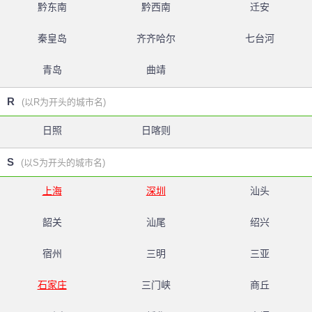
黔东南
黔西南
迁安
秦皇岛
齐齐哈尔
七台河
青岛
曲靖
R
(以R为开头的城市名)
日照
日喀则
S
(以S为开头的城市名)
上海
深圳
汕头
韶关
汕尾
绍兴
宿州
三明
三亚
石家庄
三门峡
商丘