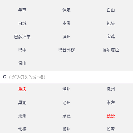
毕节
保定
白山
白城
本溪
包头
巴彦淖尔
滨州
宝鸡
巴中
巴音郭楞
博尔塔拉
保山
C
(以C为开头的城市名)
重庆
潮州
滁州
巢湖
池州
崇左
沧州
承德
长沙
常德
郴州
长春