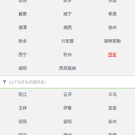
信阳
新乡
许昌
襄樊
咸宁
孝感
湘潭
湘西
徐州
新余
兴安盟
锡林郭勒
西宁
忻州
西安
咸阳
西双版纳
Y
(以Y为开头的城市名)
阳江
云浮
义乌
玉林
伊春
宜昌
岳阳
益阳
永州