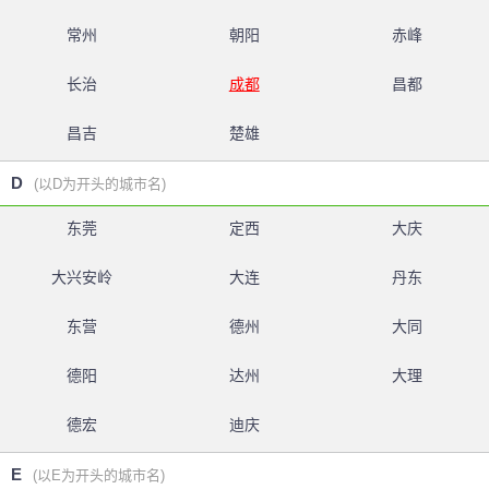
常州
朝阳
赤峰
长治
成都
昌都
昌吉
楚雄
D
(以D为开头的城市名)
东莞
定西
大庆
大兴安岭
大连
丹东
东营
德州
大同
德阳
达州
大理
德宏
迪庆
E
(以E为开头的城市名)