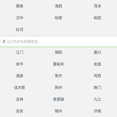
黄南
海西
菏泽
汉中
哈密
和田
红河
J
(以J为开头的城市名)
江门
揭阳
嘉兴
金华
嘉峪关
金昌
酒泉
焦作
鸡西
佳木斯
荆州
荆门
吉林
景德镇
九江
吉安
锦州
济南