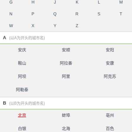
G
H
J
K
L
M
N
P
Q
R
S
T
W
X
Y
Z
A
(以A为开头的城市名)
安庆
安顺
安阳
鞍山
阿拉善
安康
阿坝
阿里
阿克苏
阿勒泰
B
(以B为开头的城市名)
北京
蚌埠
亳州
白银
北海
百色