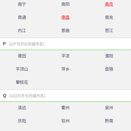
南宁
南阳
南京
南通
南昌
南充
内江
那曲
怒江
P
(以P为开头的城市名)
莆田
平凉
濮阳
平顶山
萍乡
盘锦
攀枝花
Q
(以Q为开头的城市名)
清远
衢州
泉州
庆阳
钦州
黔南