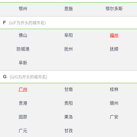
鄂州
恩施
鄂尔多斯
F
(以F为开头的城市名)
佛山
阜阳
福州
防城港
抚州
抚顺
阜新
G
(以G为开头的城市名)
广州
甘南
桂林
贵港
贵阳
赣州
固原
果洛
广安
广元
甘孜