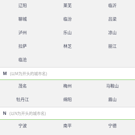
辽阳
莱芜
临沂
聊城
临汾
吕梁
泸州
乐山
凉山
拉萨
林芝
丽江
临沧
M
(以M为开头的城市名)
茂名
梅州
马鞍山
牡丹江
绵阳
眉山
N
(以N为开头的城市名)
宁波
南平
宁德