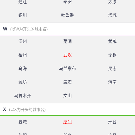
通辽
泰安
太原
铜川
吐鲁番
塔城
W
(以W为开头的城市名)
温州
芜湖
武威
梧州
武汉
无锡
乌海
乌兰察布
吴忠
潍坊
威海
渭南
乌鲁木齐
文山
X
(以X为开头的城市名)
宣城
厦门
邢台