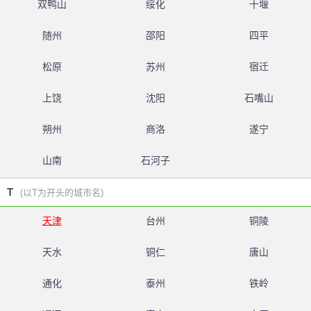
双鸭山
绥化
十堰
随州
邵阳
四平
松原
苏州
宿迁
上饶
沈阳
石嘴山
朔州
商洛
遂宁
山南
石河子
T
(以T为开头的城市名)
天津
台州
铜陵
天水
铜仁
唐山
通化
泰州
铁岭