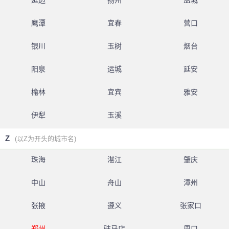
延边
扬州
盐城
鹰潭
宜春
营口
银川
玉树
烟台
阳泉
运城
延安
榆林
宜宾
雅安
伊犁
玉溪
Z
(以Z为开头的城市名)
珠海
湛江
肇庆
中山
舟山
漳州
张掖
遵义
张家口
郑州
驻马店
周口