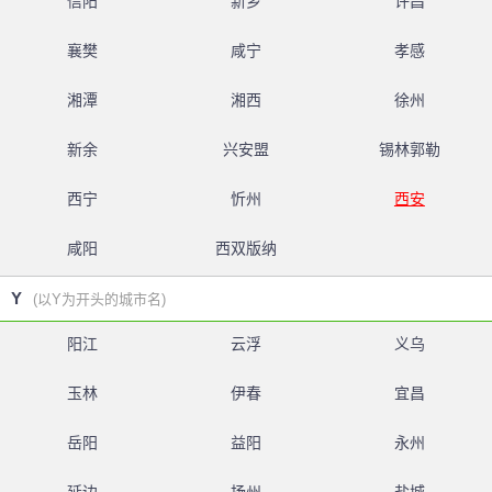
信阳
新乡
许昌
襄樊
咸宁
孝感
湘潭
湘西
徐州
新余
兴安盟
锡林郭勒
西宁
忻州
西安
咸阳
西双版纳
Y
(以Y为开头的城市名)
阳江
云浮
义乌
玉林
伊春
宜昌
岳阳
益阳
永州