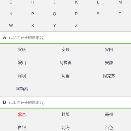
G
H
J
K
L
M
N
P
Q
R
S
T
W
X
Y
Z
A
(以A为开头的城市名)
安庆
安顺
安阳
鞍山
阿拉善
安康
阿坝
阿里
阿克苏
阿勒泰
B
(以B为开头的城市名)
北京
蚌埠
亳州
白银
北海
百色