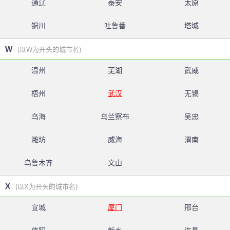
通辽
泰安
太原
铜川
吐鲁番
塔城
W
(以W为开头的城市名)
温州
芜湖
武威
梧州
武汉
无锡
乌海
乌兰察布
吴忠
潍坊
威海
渭南
乌鲁木齐
文山
X
(以X为开头的城市名)
宣城
厦门
邢台