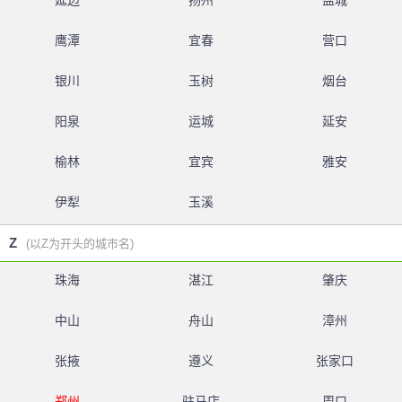
延边
扬州
盐城
鹰潭
宜春
营口
银川
玉树
烟台
阳泉
运城
延安
榆林
宜宾
雅安
伊犁
玉溪
Z
(以Z为开头的城市名)
珠海
湛江
肇庆
中山
舟山
漳州
张掖
遵义
张家口
郑州
驻马店
周口