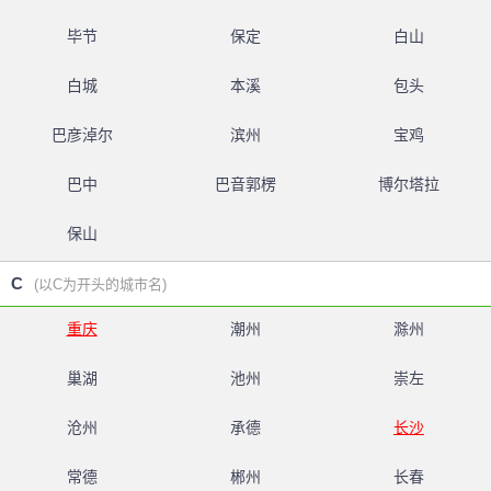
毕节
保定
白山
白城
本溪
包头
巴彦淖尔
滨州
宝鸡
巴中
巴音郭楞
博尔塔拉
保山
C
(以C为开头的城市名)
重庆
潮州
滁州
巢湖
池州
崇左
沧州
承德
长沙
常德
郴州
长春