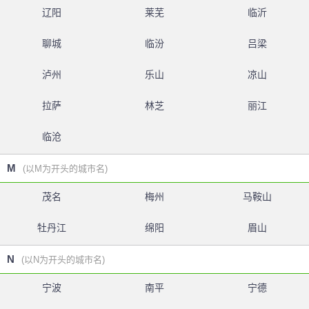
辽阳
莱芜
临沂
聊城
临汾
吕梁
泸州
乐山
凉山
拉萨
林芝
丽江
临沧
M
(以M为开头的城市名)
茂名
梅州
马鞍山
牡丹江
绵阳
眉山
N
(以N为开头的城市名)
宁波
南平
宁德