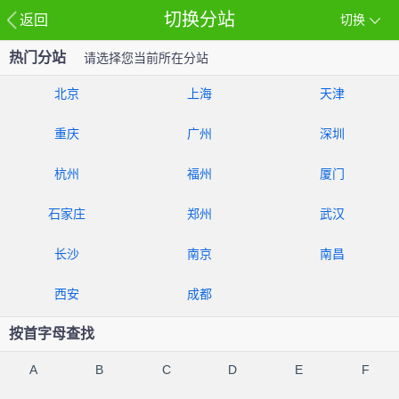
切换分站
返回
切换
热门分站
请选择您当前所在分站
北京
上海
天津
重庆
广州
深圳
杭州
福州
厦门
石家庄
郑州
武汉
长沙
南京
南昌
西安
成都
按首字母查找
A
B
C
D
E
F