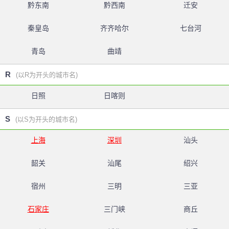
黔东南
黔西南
迁安
秦皇岛
齐齐哈尔
七台河
青岛
曲靖
R
(以R为开头的城市名)
日照
日喀则
S
(以S为开头的城市名)
上海
深圳
汕头
韶关
汕尾
绍兴
宿州
三明
三亚
石家庄
三门峡
商丘