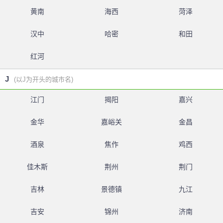
黄南
海西
菏泽
汉中
哈密
和田
红河
J
(以J为开头的城市名)
江门
揭阳
嘉兴
金华
嘉峪关
金昌
酒泉
焦作
鸡西
佳木斯
荆州
荆门
吉林
景德镇
九江
吉安
锦州
济南