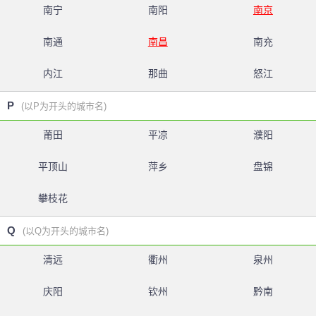
南宁
南阳
南京
南通
南昌
南充
内江
那曲
怒江
P
(以P为开头的城市名)
莆田
平凉
濮阳
平顶山
萍乡
盘锦
攀枝花
Q
(以Q为开头的城市名)
清远
衢州
泉州
庆阳
钦州
黔南