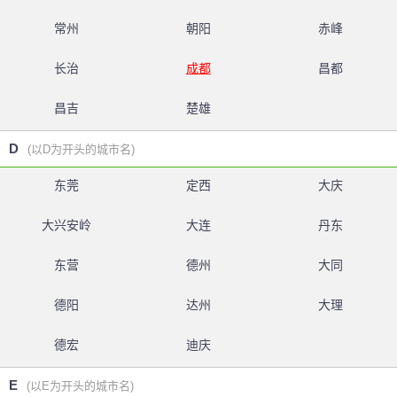
常州
朝阳
赤峰
长治
成都
昌都
昌吉
楚雄
D
(以D为开头的城市名)
东莞
定西
大庆
大兴安岭
大连
丹东
东营
德州
大同
德阳
达州
大理
德宏
迪庆
E
(以E为开头的城市名)