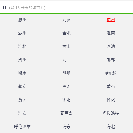
H
(以H为开头的城市名)
惠州
河源
杭州
湖州
合肥
淮南
淮北
黄山
河池
贺州
海口
邯郸
衡水
鹤壁
哈尔滨
鹤岗
黑河
黄石
黄冈
衡阳
怀化
淮安
葫芦岛
呼和浩特
呼伦贝尔
海东
海北