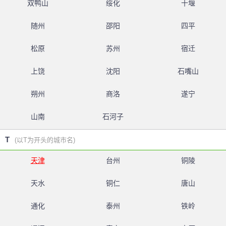
双鸭山
绥化
十堰
随州
邵阳
四平
松原
苏州
宿迁
上饶
沈阳
石嘴山
朔州
商洛
遂宁
山南
石河子
T
(以T为开头的城市名)
天津
台州
铜陵
天水
铜仁
唐山
通化
泰州
铁岭