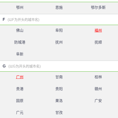
鄂州
恩施
鄂尔多斯
F
(以F为开头的城市名)
佛山
阜阳
福州
防城港
抚州
抚顺
阜新
G
(以G为开头的城市名)
广州
甘南
桂林
贵港
贵阳
赣州
固原
果洛
广安
广元
甘孜