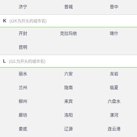
济宁
晋城
晋中
K
(以K为开头的城市名)
开封
克拉玛依
喀什
昆明
L
(以L为开头的城市名)
丽水
六安
龙岩
兰州
陇南
临夏
柳州
来宾
六盘水
廊坊
洛阳
漯河
娄底
辽源
连云港