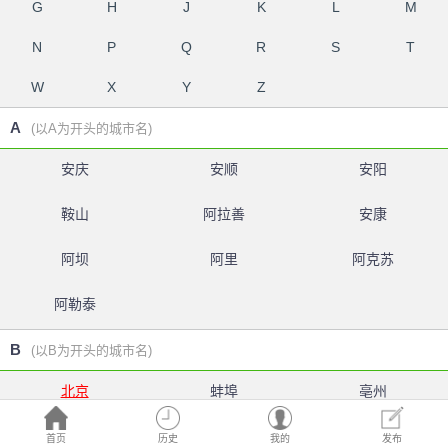
G
H
J
K
L
M
N
P
Q
R
S
T
W
X
Y
Z
A
(以A为开头的城市名)
安庆
安顺
安阳
鞍山
阿拉善
安康
阿坝
阿里
阿克苏
阿勒泰
B
(以B为开头的城市名)
北京
蚌埠
亳州
白银
北海
百色
首页
历史
我的
发布