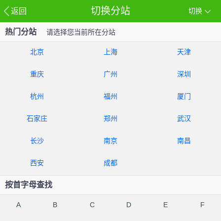
切换分站
返回
切换
热门分站
请选择您当前所在分站
北京
上海
天津
重庆
广州
深圳
杭州
福州
厦门
石家庄
郑州
武汉
长沙
南京
南昌
西安
成都
按首字母查找
A
B
C
D
E
F