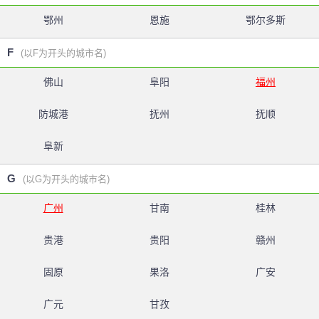
鄂州
恩施
鄂尔多斯
F
(以F为开头的城市名)
佛山
阜阳
福州
防城港
抚州
抚顺
阜新
G
(以G为开头的城市名)
广州
甘南
桂林
贵港
贵阳
赣州
固原
果洛
广安
广元
甘孜