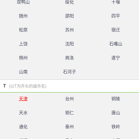
双鸭山
绥化
十堰
随州
邵阳
四平
松原
苏州
宿迁
上饶
沈阳
石嘴山
朔州
商洛
遂宁
山南
石河子
T
(以T为开头的城市名)
天津
台州
铜陵
天水
铜仁
唐山
通化
泰州
铁岭