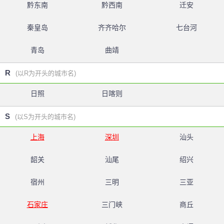
黔东南
黔西南
迁安
秦皇岛
齐齐哈尔
七台河
青岛
曲靖
R
(以R为开头的城市名)
日照
日喀则
S
(以S为开头的城市名)
上海
深圳
汕头
韶关
汕尾
绍兴
宿州
三明
三亚
石家庄
三门峡
商丘