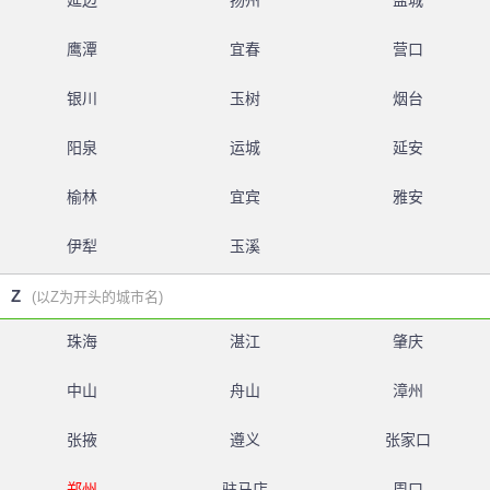
延边
扬州
盐城
鹰潭
宜春
营口
银川
玉树
烟台
阳泉
运城
延安
榆林
宜宾
雅安
伊犁
玉溪
Z
(以Z为开头的城市名)
珠海
湛江
肇庆
中山
舟山
漳州
张掖
遵义
张家口
郑州
驻马店
周口