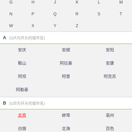
G
H
J
K
L
M
N
P
Q
R
S
T
W
X
Y
Z
A
(以A为开头的城市名)
安庆
安顺
安阳
鞍山
阿拉善
安康
阿坝
阿里
阿克苏
阿勒泰
B
(以B为开头的城市名)
北京
蚌埠
亳州
白银
北海
百色