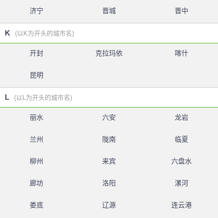
济宁
晋城
晋中
K
(以K为开头的城市名)
开封
克拉玛依
喀什
昆明
L
(以L为开头的城市名)
丽水
六安
龙岩
兰州
陇南
临夏
柳州
来宾
六盘水
廊坊
洛阳
漯河
娄底
辽源
连云港