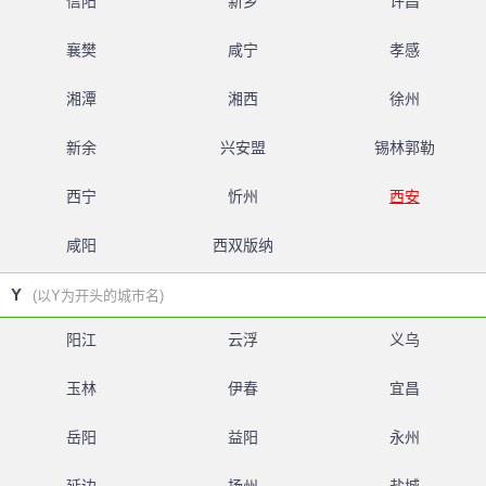
信阳
新乡
许昌
襄樊
咸宁
孝感
湘潭
湘西
徐州
新余
兴安盟
锡林郭勒
西宁
忻州
西安
咸阳
西双版纳
Y
(以Y为开头的城市名)
阳江
云浮
义乌
玉林
伊春
宜昌
岳阳
益阳
永州