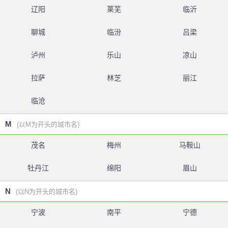
辽阳
莱芜
临沂
聊城
临汾
吕梁
泸州
乐山
凉山
拉萨
林芝
丽江
临沧
M
(以M为开头的城市名)
茂名
梅州
马鞍山
牡丹江
绵阳
眉山
N
(以N为开头的城市名)
宁波
南平
宁德