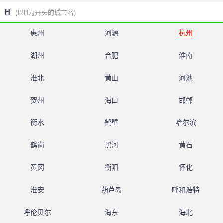
H
(以H为开头的城市名)
惠州
河源
杭州
湖州
合肥
淮南
淮北
黄山
河池
贺州
海口
邯郸
衡水
鹤壁
哈尔滨
鹤岗
黑河
黄石
黄冈
衡阳
怀化
淮安
葫芦岛
呼和浩特
呼伦贝尔
海东
海北