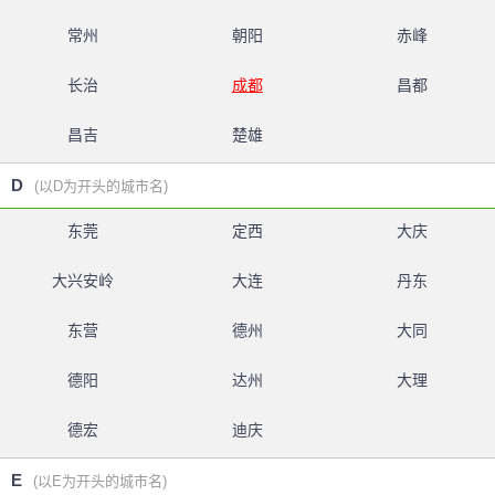
常州
朝阳
赤峰
长治
成都
昌都
昌吉
楚雄
D
(以D为开头的城市名)
东莞
定西
大庆
大兴安岭
大连
丹东
东营
德州
大同
德阳
达州
大理
德宏
迪庆
E
(以E为开头的城市名)