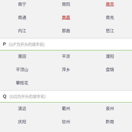
南宁
南阳
南京
南通
南昌
南充
内江
那曲
怒江
P
(以P为开头的城市名)
莆田
平凉
濮阳
平顶山
萍乡
盘锦
攀枝花
Q
(以Q为开头的城市名)
清远
衢州
泉州
庆阳
钦州
黔南