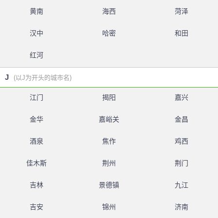
黄南
海西
菏泽
汉中
哈密
和田
红河
J
(以J为开头的城市名)
江门
揭阳
嘉兴
金华
嘉峪关
金昌
酒泉
焦作
鸡西
佳木斯
荆州
荆门
吉林
景德镇
九江
吉安
锦州
济南