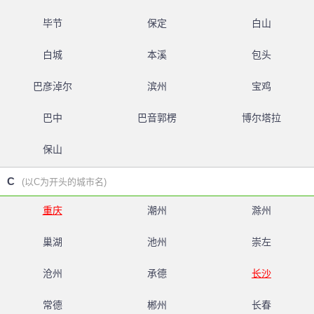
毕节
保定
白山
白城
本溪
包头
巴彦淖尔
滨州
宝鸡
巴中
巴音郭楞
博尔塔拉
保山
C
(以C为开头的城市名)
重庆
潮州
滁州
巢湖
池州
崇左
沧州
承德
长沙
常德
郴州
长春