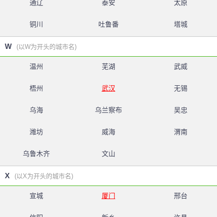
通辽
泰安
太原
铜川
吐鲁番
塔城
W
(以W为开头的城市名)
温州
芜湖
武威
梧州
武汉
无锡
乌海
乌兰察布
吴忠
潍坊
威海
渭南
乌鲁木齐
文山
X
(以X为开头的城市名)
宣城
厦门
邢台