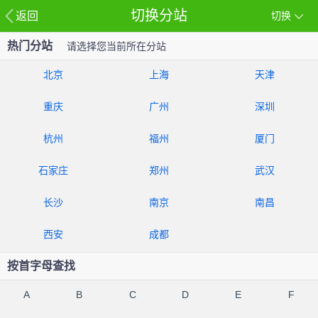
切换分站
返回
切换
热门分站
请选择您当前所在分站
北京
上海
天津
重庆
广州
深圳
杭州
福州
厦门
石家庄
郑州
武汉
长沙
南京
南昌
西安
成都
按首字母查找
A
B
C
D
E
F