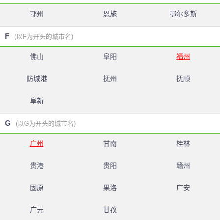
鄂州
恩施
鄂尔多斯
F
(以F为开头的城市名)
佛山
阜阳
福州
防城港
抚州
抚顺
阜新
G
(以G为开头的城市名)
广州
甘南
桂林
贵港
贵阳
赣州
固原
果洛
广安
广元
甘孜