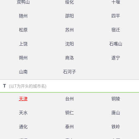
双鸭山
绥化
十堰
随州
邵阳
四平
松原
苏州
宿迁
上饶
沈阳
石嘴山
朔州
商洛
遂宁
山南
石河子
T
(以T为开头的城市名)
天津
台州
铜陵
天水
铜仁
唐山
通化
泰州
铁岭