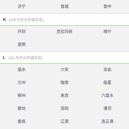
济宁
晋城
晋中
K
(以K为开头的城市名)
开封
克拉玛依
喀什
昆明
L
(以L为开头的城市名)
丽水
六安
龙岩
兰州
陇南
临夏
柳州
来宾
六盘水
廊坊
洛阳
漯河
娄底
辽源
连云港