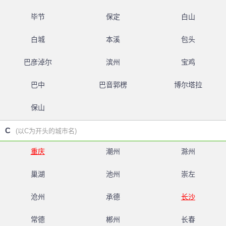
毕节
保定
白山
白城
本溪
包头
巴彦淖尔
滨州
宝鸡
巴中
巴音郭楞
博尔塔拉
保山
C
(以C为开头的城市名)
重庆
潮州
滁州
巢湖
池州
崇左
沧州
承德
长沙
常德
郴州
长春