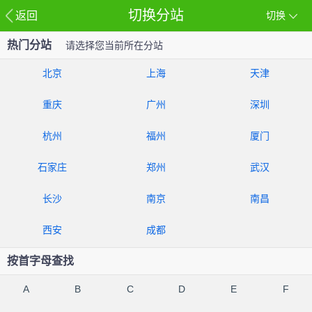
切换分站
返回
切换
热门分站
请选择您当前所在分站
北京
上海
天津
重庆
广州
深圳
杭州
福州
厦门
石家庄
郑州
武汉
长沙
南京
南昌
西安
成都
按首字母查找
A
B
C
D
E
F