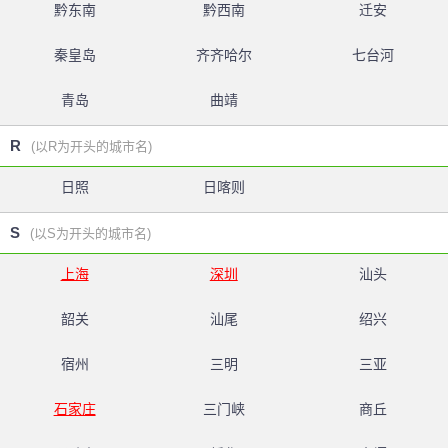
黔东南
黔西南
迁安
秦皇岛
齐齐哈尔
七台河
青岛
曲靖
R
(以R为开头的城市名)
日照
日喀则
S
(以S为开头的城市名)
上海
深圳
汕头
韶关
汕尾
绍兴
宿州
三明
三亚
石家庄
三门峡
商丘