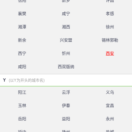
信阳
新乡
许昌
襄樊
咸宁
孝感
湘潭
湘西
徐州
新余
兴安盟
锡林郭勒
西宁
忻州
西安
咸阳
西双版纳
Y
(以Y为开头的城市名)
阳江
云浮
义乌
玉林
伊春
宜昌
岳阳
益阳
永州