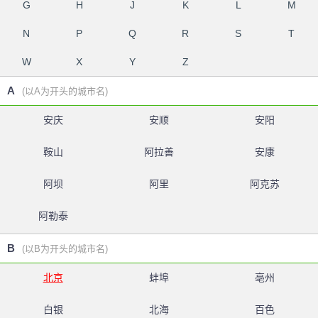
G
H
J
K
L
M
N
P
Q
R
S
T
W
X
Y
Z
A
(以A为开头的城市名)
安庆
安顺
安阳
鞍山
阿拉善
安康
阿坝
阿里
阿克苏
阿勒泰
B
(以B为开头的城市名)
北京
蚌埠
亳州
白银
北海
百色