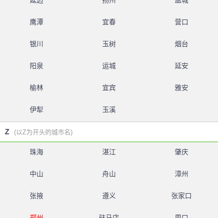
延边
扬州
盐城
鹰潭
宜春
营口
银川
玉树
烟台
阳泉
运城
延安
榆林
宜宾
雅安
伊犁
玉溪
Z
(以Z为开头的城市名)
珠海
湛江
肇庆
中山
舟山
漳州
张掖
遵义
张家口
郑州
驻马店
周口