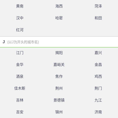
黄南
海西
菏泽
汉中
哈密
和田
红河
J
(以J为开头的城市名)
江门
揭阳
嘉兴
金华
嘉峪关
金昌
酒泉
焦作
鸡西
佳木斯
荆州
荆门
吉林
景德镇
九江
吉安
锦州
济南