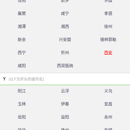
信阳
新乡
许昌
襄樊
咸宁
孝感
湘潭
湘西
徐州
新余
兴安盟
锡林郭勒
西宁
忻州
西安
咸阳
西双版纳
Y
(以Y为开头的城市名)
阳江
云浮
义乌
玉林
伊春
宜昌
岳阳
益阳
永州