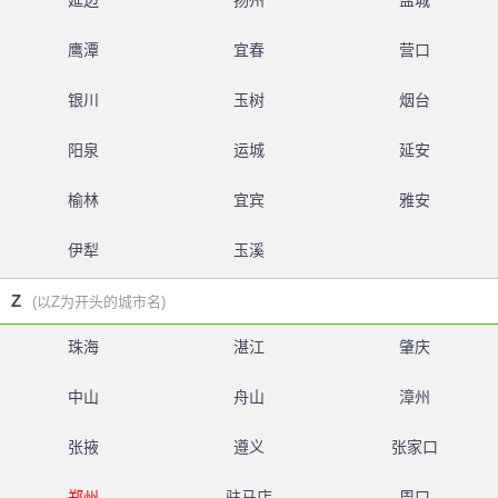
延边
扬州
盐城
鹰潭
宜春
营口
银川
玉树
烟台
阳泉
运城
延安
榆林
宜宾
雅安
伊犁
玉溪
Z
(以Z为开头的城市名)
珠海
湛江
肇庆
中山
舟山
漳州
张掖
遵义
张家口
郑州
驻马店
周口