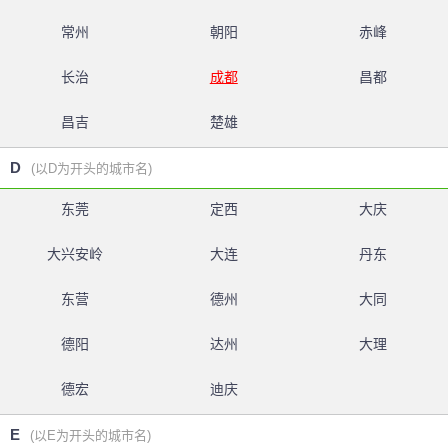
常州
朝阳
赤峰
长治
成都
昌都
昌吉
楚雄
D
(以D为开头的城市名)
东莞
定西
大庆
大兴安岭
大连
丹东
东营
德州
大同
德阳
达州
大理
德宏
迪庆
E
(以E为开头的城市名)