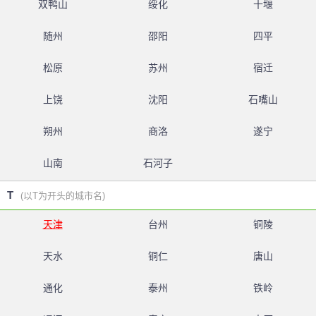
双鸭山
绥化
十堰
随州
邵阳
四平
松原
苏州
宿迁
上饶
沈阳
石嘴山
朔州
商洛
遂宁
山南
石河子
T
(以T为开头的城市名)
天津
台州
铜陵
天水
铜仁
唐山
通化
泰州
铁岭