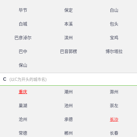
毕节
保定
白山
白城
本溪
包头
巴彦淖尔
滨州
宝鸡
巴中
巴音郭楞
博尔塔拉
保山
C
(以C为开头的城市名)
重庆
潮州
滁州
巢湖
池州
崇左
沧州
承德
长沙
常德
郴州
长春