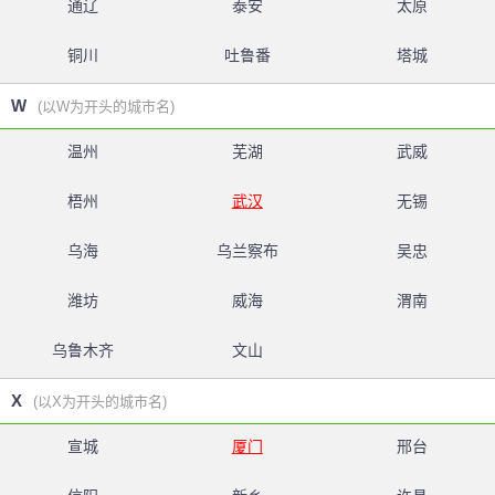
通辽
泰安
太原
铜川
吐鲁番
塔城
W
(以W为开头的城市名)
温州
芜湖
武威
梧州
武汉
无锡
乌海
乌兰察布
吴忠
潍坊
威海
渭南
乌鲁木齐
文山
X
(以X为开头的城市名)
宣城
厦门
邢台