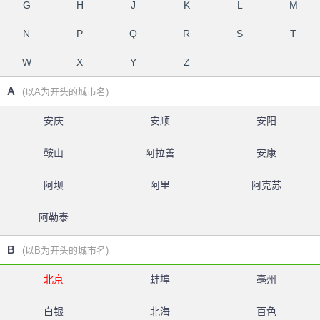
G
H
J
K
L
M
N
P
Q
R
S
T
W
X
Y
Z
A
(以A为开头的城市名)
安庆
安顺
安阳
鞍山
阿拉善
安康
阿坝
阿里
阿克苏
阿勒泰
B
(以B为开头的城市名)
北京
蚌埠
亳州
白银
北海
百色