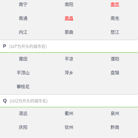
南宁
南阳
南京
南通
南昌
南充
内江
那曲
怒江
P
(以P为开头的城市名)
莆田
平凉
濮阳
平顶山
萍乡
盘锦
攀枝花
Q
(以Q为开头的城市名)
清远
衢州
泉州
庆阳
钦州
黔南