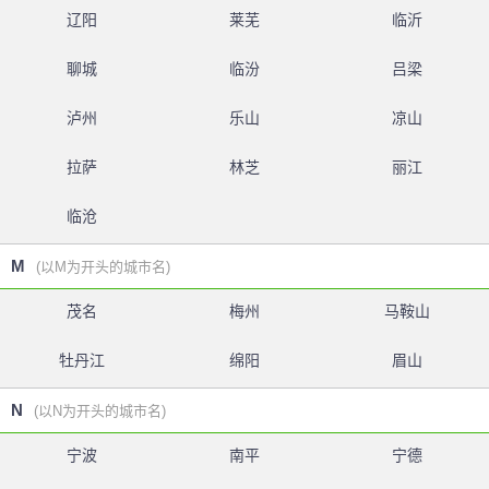
辽阳
莱芜
临沂
聊城
临汾
吕梁
泸州
乐山
凉山
拉萨
林芝
丽江
临沧
M
(以M为开头的城市名)
茂名
梅州
马鞍山
牡丹江
绵阳
眉山
N
(以N为开头的城市名)
宁波
南平
宁德