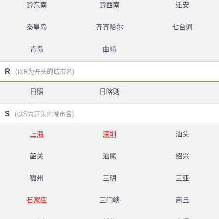
黔东南
黔西南
迁安
秦皇岛
齐齐哈尔
七台河
青岛
曲靖
R
(以R为开头的城市名)
日照
日喀则
S
(以S为开头的城市名)
上海
深圳
汕头
韶关
汕尾
绍兴
宿州
三明
三亚
石家庄
三门峡
商丘