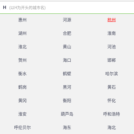
H
(以H为开头的城市名)
惠州
河源
杭州
湖州
合肥
淮南
淮北
黄山
河池
贺州
海口
邯郸
衡水
鹤壁
哈尔滨
鹤岗
黑河
黄石
黄冈
衡阳
怀化
淮安
葫芦岛
呼和浩特
呼伦贝尔
海东
海北