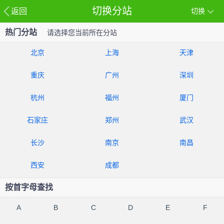
切换分站
返回
切换
热门分站
请选择您当前所在分站
北京
上海
天津
重庆
广州
深圳
杭州
福州
厦门
石家庄
郑州
武汉
长沙
南京
南昌
西安
成都
按首字母查找
A
B
C
D
E
F