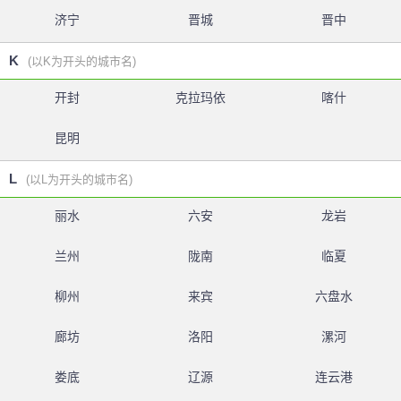
济宁
晋城
晋中
K
(以K为开头的城市名)
开封
克拉玛依
喀什
昆明
L
(以L为开头的城市名)
丽水
六安
龙岩
兰州
陇南
临夏
柳州
来宾
六盘水
廊坊
洛阳
漯河
娄底
辽源
连云港