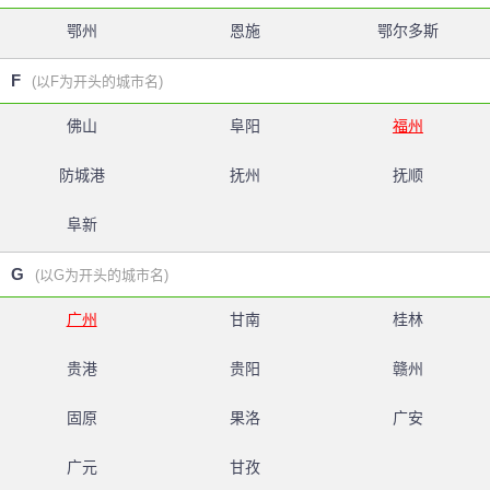
鄂州
恩施
鄂尔多斯
F
(以F为开头的城市名)
佛山
阜阳
福州
防城港
抚州
抚顺
阜新
G
(以G为开头的城市名)
广州
甘南
桂林
贵港
贵阳
赣州
固原
果洛
广安
广元
甘孜