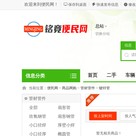
欢迎来到便民网！
保存到桌面
快速发布信息
修改
总站
切换分站
信息
首页
二手
车辆
信息分类
当前位置：
便民网
>
商品网购
>
管材管件
>
镀锌管
管材管件
全部
扇形管
按上架时间
按人气
吹氧钢管
扇形钢管
小口径焊
厚壁小焊
管
管
暂无相关商品！
小口径厚
椭圆管