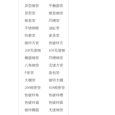
壁焊管
异型钢管
平椭圆管
异型管
锥形钢管
锥形管
凹槽管
不锈钢锥
油缸管
形钢管
绗磨管
家具管
镀锌方管
热镀锌方
管
20#无缝钢
45#无缝钢
管
管
椭圆钢管
凹槽钢管
八角钢管
无缝方管
P形管
面包管
大棚管
镀锌大棚
管
20#精密管
45#精密管
热镀锌角
热镀锌槽
钢
钢
热镀锌扁
热镀锌圆
钢
钢
镀锌椭圆
无缝钢管