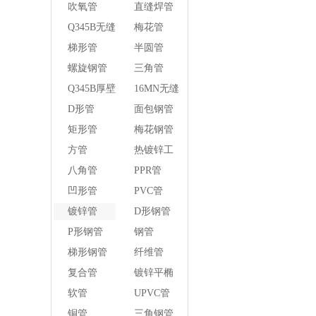
管
吹氧管
直缝焊管
Q345B无缝
梅花管
钢管
梯形管
半圆管
螺旋钢管
三角管
Q345B厚壁
16MN无缝
方管
钢管
D形管
面包钢管
矩形管
梅花钢管
方管
热镀锌工
字钢异径
八角管
PPR管
管
凹形管
PVC管
镀锌管
D形钢管
P形钢管
钢管
梯形钢管
纤维管
复合管
镀锌平椭
圆管
软管
UPVC管
铜管
三角钢管