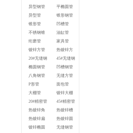
壁焊管
异型钢管
平椭圆管
异型管
锥形钢管
锥形管
凹槽管
不锈钢锥
油缸管
形钢管
绗磨管
家具管
镀锌方管
热镀锌方
管
20#无缝钢
45#无缝钢
管
管
椭圆钢管
凹槽钢管
八角钢管
无缝方管
P形管
面包管
大棚管
镀锌大棚
管
20#精密管
45#精密管
热镀锌角
热镀锌槽
钢
钢
热镀锌扁
热镀锌圆
钢
钢
镀锌椭圆
无缝钢管