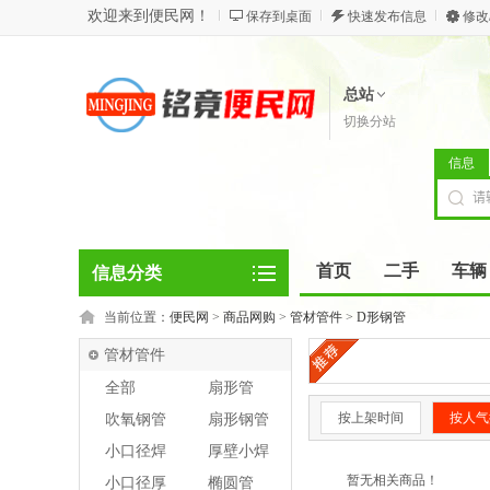
欢迎来到便民网！
保存到桌面
快速发布信息
修改
总站
切换分站
信息
首页
二手
车辆
信息分类
当前位置：
便民网
>
商品网购
>
管材管件
>
D形钢管
管材管件
全部
扇形管
按上架时间
按人气
吹氧钢管
扇形钢管
小口径焊
厚壁小焊
管
管
暂无相关商品！
小口径厚
椭圆管