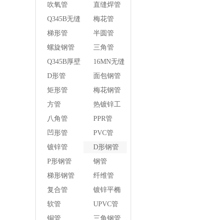
管
吹氧管
直缝焊管
Q345B无缝
梅花管
钢管
梯形管
半圆管
螺旋钢管
三角管
Q345B厚壁
16MN无缝
方管
钢管
D形管
面包钢管
矩形管
梅花钢管
方管
热镀锌工
字钢异径
八角管
PPR管
管
凹形管
PVC管
镀锌管
D形钢管
P形钢管
钢管
梯形钢管
纤维管
复合管
镀锌平椭
圆管
软管
UPVC管
铜管
三角钢管