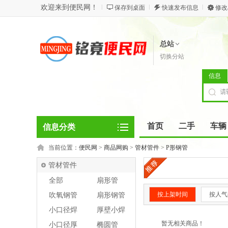
欢迎来到便民网！
保存到桌面
快速发布信息
修改
总站
切换分站
信息
首页
二手
车辆
信息分类
当前位置：
便民网
>
商品网购
>
管材管件
>
P形钢管
管材管件
全部
扇形管
按上架时间
按人气
吹氧钢管
扇形钢管
小口径焊
厚壁小焊
管
管
暂无相关商品！
小口径厚
椭圆管