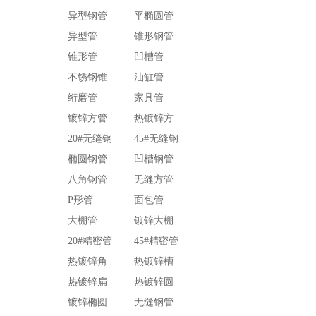
壁焊管
异型钢管
平椭圆管
异型管
锥形钢管
锥形管
凹槽管
不锈钢锥
油缸管
形钢管
绗磨管
家具管
镀锌方管
热镀锌方
管
20#无缝钢
45#无缝钢
管
管
椭圆钢管
凹槽钢管
八角钢管
无缝方管
P形管
面包管
大棚管
镀锌大棚
管
20#精密管
45#精密管
热镀锌角
热镀锌槽
钢
钢
热镀锌扁
热镀锌圆
钢
钢
镀锌椭圆
无缝钢管