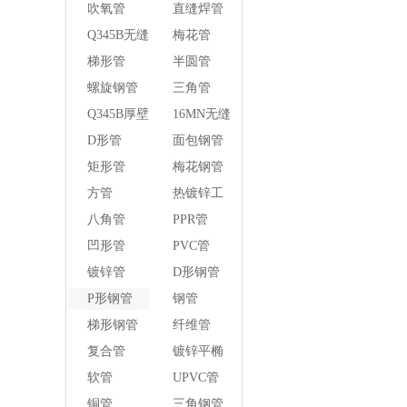
管
吹氧管
直缝焊管
Q345B无缝
梅花管
钢管
梯形管
半圆管
螺旋钢管
三角管
Q345B厚壁
16MN无缝
方管
钢管
D形管
面包钢管
矩形管
梅花钢管
方管
热镀锌工
字钢异径
八角管
PPR管
管
凹形管
PVC管
镀锌管
D形钢管
P形钢管
钢管
梯形钢管
纤维管
复合管
镀锌平椭
圆管
软管
UPVC管
铜管
三角钢管