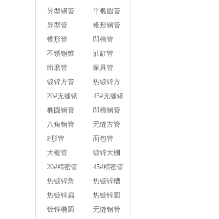
壁焊管
异型钢管
平椭圆管
异型管
锥形钢管
锥形管
凹槽管
不锈钢锥
油缸管
形钢管
绗磨管
家具管
镀锌方管
热镀锌方
管
20#无缝钢
45#无缝钢
管
管
椭圆钢管
凹槽钢管
八角钢管
无缝方管
P形管
面包管
大棚管
镀锌大棚
管
20#精密管
45#精密管
热镀锌角
热镀锌槽
钢
钢
热镀锌扁
热镀锌圆
钢
钢
镀锌椭圆
无缝钢管