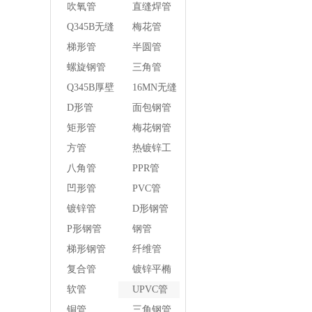
管
吹氧管
直缝焊管
Q345B无缝
梅花管
钢管
梯形管
半圆管
螺旋钢管
三角管
Q345B厚壁
16MN无缝
方管
钢管
D形管
面包钢管
矩形管
梅花钢管
方管
热镀锌工
字钢异径
八角管
PPR管
管
凹形管
PVC管
镀锌管
D形钢管
P形钢管
钢管
梯形钢管
纤维管
复合管
镀锌平椭
圆管
软管
UPVC管
铜管
三角钢管