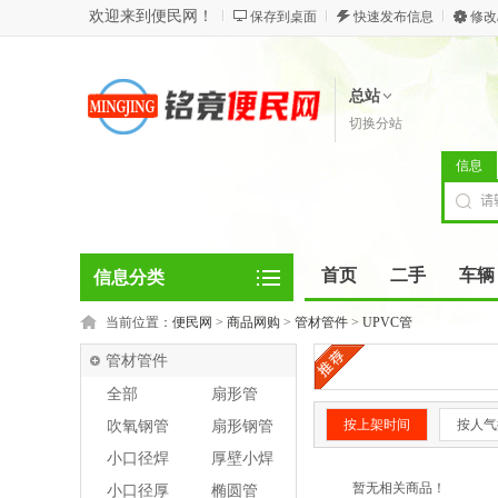
欢迎来到便民网！
保存到桌面
快速发布信息
修改
总站
切换分站
信息
首页
二手
车辆
信息分类
当前位置：
便民网
>
商品网购
>
管材管件
>
UPVC管
管材管件
全部
扇形管
按上架时间
按人气
吹氧钢管
扇形钢管
小口径焊
厚壁小焊
管
管
暂无相关商品！
小口径厚
椭圆管