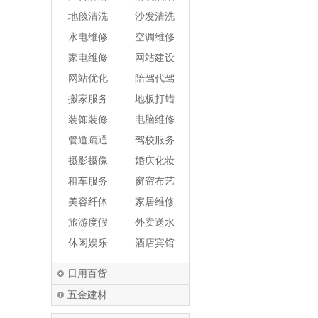
洗
机
地毯清洗
沙发清洗
水电维修
空调维修
家电维修
网站建设
网站优化
陪驾代驾
搬家服务
地板打蜡
装饰装修
电脑维修
管道疏通
驾校服务
摄影摄像
婚庆化妆
租车服务
窗帘布艺
美容纤体
家居维修
旅游度假
外卖送水
休闲娱乐
酒店宾馆
日用百货
五金建材