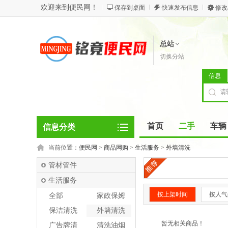
欢迎来到便民网！
保存到桌面
快速发布信息
修改
总站
切换分站
信息
首页
二手
车辆
信息分类
当前位置：
便民网
>
商品网购
>
生活服务
>
外墙清洗
管材管件
生活服务
按上架时间
按人气
全部
家政保姆
保洁清洗
外墙清洗
暂无相关商品！
广告牌清
清洗油烟