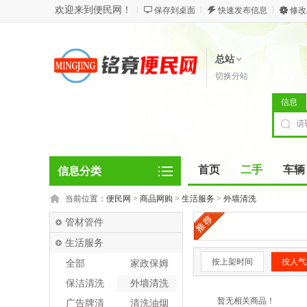
欢迎来到便民网！
保存到桌面
快速发布信息
修改
总站
切换分站
信息
首页
二手
车辆
信息分类
当前位置：
便民网
>
商品网购
>
生活服务
>
外墙清洗
管材管件
生活服务
按上架时间
按人气
全部
家政保姆
保洁清洗
外墙清洗
暂无相关商品！
广告牌清
清洗油烟