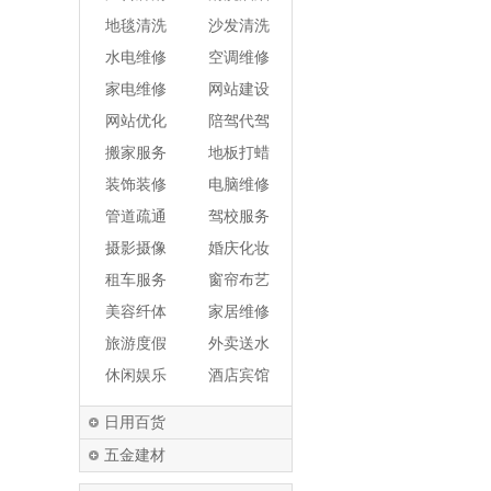
洗
机
地毯清洗
沙发清洗
水电维修
空调维修
家电维修
网站建设
网站优化
陪驾代驾
搬家服务
地板打蜡
装饰装修
电脑维修
管道疏通
驾校服务
摄影摄像
婚庆化妆
租车服务
窗帘布艺
美容纤体
家居维修
旅游度假
外卖送水
休闲娱乐
酒店宾馆
日用百货
五金建材