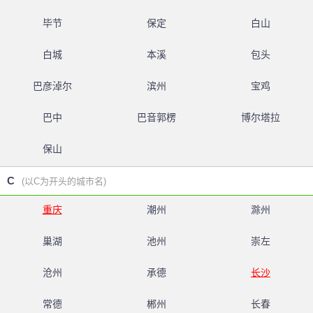
毕节
保定
白山
白城
本溪
包头
巴彦淖尔
滨州
宝鸡
巴中
巴音郭楞
博尔塔拉
保山
C
(以C为开头的城市名)
重庆
潮州
滁州
巢湖
池州
崇左
沧州
承德
长沙
常德
郴州
长春