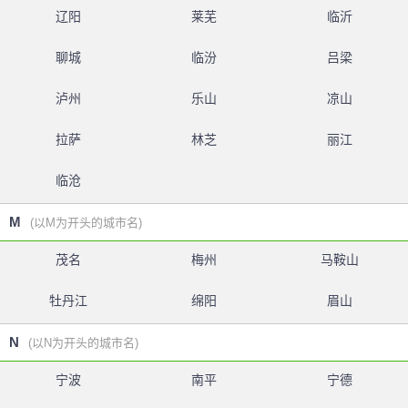
辽阳
莱芜
临沂
聊城
临汾
吕梁
泸州
乐山
凉山
拉萨
林芝
丽江
临沧
M
(以M为开头的城市名)
茂名
梅州
马鞍山
牡丹江
绵阳
眉山
N
(以N为开头的城市名)
宁波
南平
宁德