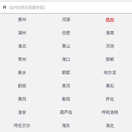
H
(以H为开头的城市名)
惠州
河源
杭州
湖州
合肥
淮南
淮北
黄山
河池
贺州
海口
邯郸
衡水
鹤壁
哈尔滨
鹤岗
黑河
黄石
黄冈
衡阳
怀化
淮安
葫芦岛
呼和浩特
呼伦贝尔
海东
海北