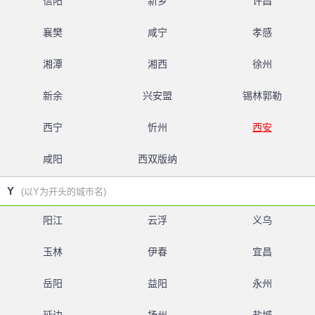
信阳
新乡
许昌
襄樊
咸宁
孝感
湘潭
湘西
徐州
新余
兴安盟
锡林郭勒
西宁
忻州
西安
咸阳
西双版纳
Y
(以Y为开头的城市名)
阳江
云浮
义乌
玉林
伊春
宜昌
岳阳
益阳
永州