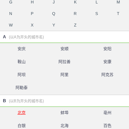
G
H
J
K
L
M
N
P
Q
R
S
T
W
X
Y
Z
A
(以A为开头的城市名)
安庆
安顺
安阳
鞍山
阿拉善
安康
阿坝
阿里
阿克苏
阿勒泰
B
(以B为开头的城市名)
北京
蚌埠
亳州
白银
北海
百色