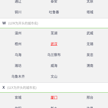
通辽
泰安
太原
铜川
吐鲁番
塔城
W
(以W为开头的城市名)
温州
芜湖
武威
梧州
武汉
无锡
乌海
乌兰察布
吴忠
潍坊
威海
渭南
乌鲁木齐
文山
X
(以X为开头的城市名)
宣城
厦门
邢台