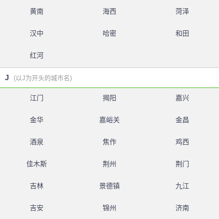
黄南
海西
菏泽
汉中
哈密
和田
红河
J
(以J为开头的城市名)
江门
揭阳
嘉兴
金华
嘉峪关
金昌
酒泉
焦作
鸡西
佳木斯
荆州
荆门
吉林
景德镇
九江
吉安
锦州
济南