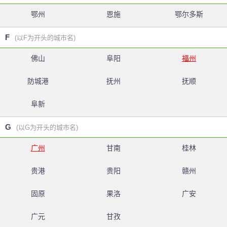
鄂州
恩施
鄂尔多斯
F
(以F为开头的城市名)
佛山
阜阳
福州
防城港
抚州
抚顺
阜新
G
(以G为开头的城市名)
广州
甘南
桂林
贵港
贵阳
赣州
固原
果洛
广安
广元
甘孜