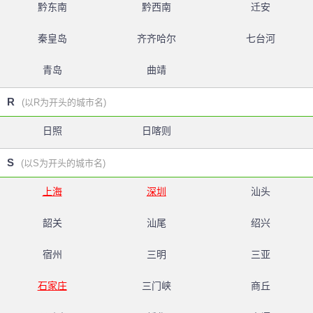
黔东南
黔西南
迁安
秦皇岛
齐齐哈尔
七台河
青岛
曲靖
R
(以R为开头的城市名)
日照
日喀则
S
(以S为开头的城市名)
上海
深圳
汕头
韶关
汕尾
绍兴
宿州
三明
三亚
石家庄
三门峡
商丘