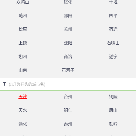
双鸭山
绥化
十堰
随州
邵阳
四平
松原
苏州
宿迁
上饶
沈阳
石嘴山
朔州
商洛
遂宁
山南
石河子
T
(以T为开头的城市名)
天津
台州
铜陵
天水
铜仁
唐山
通化
泰州
铁岭