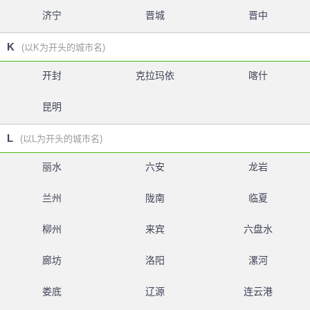
济宁
晋城
晋中
K
(以K为开头的城市名)
开封
克拉玛依
喀什
昆明
L
(以L为开头的城市名)
丽水
六安
龙岩
兰州
陇南
临夏
柳州
来宾
六盘水
廊坊
洛阳
漯河
娄底
辽源
连云港