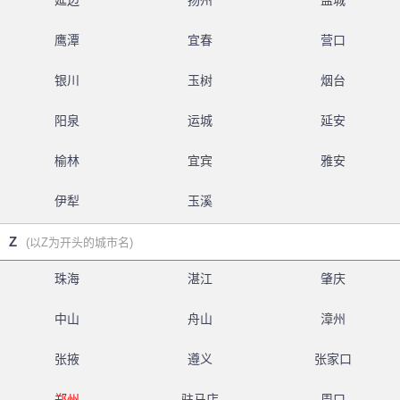
延边
扬州
盐城
鹰潭
宜春
营口
银川
玉树
烟台
阳泉
运城
延安
榆林
宜宾
雅安
伊犁
玉溪
Z
(以Z为开头的城市名)
珠海
湛江
肇庆
中山
舟山
漳州
张掖
遵义
张家口
郑州
驻马店
周口