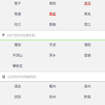
南宁
南阳
南京
南通
南昌
南充
内江
那曲
怒江
P
(以P为开头的城市名)
莆田
平凉
濮阳
平顶山
萍乡
盘锦
攀枝花
Q
(以Q为开头的城市名)
清远
衢州
泉州
庆阳
钦州
黔南