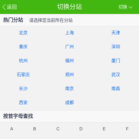
切换分站
返回
切换
热门分站
请选择您当前所在分站
北京
上海
天津
重庆
广州
深圳
杭州
福州
厦门
石家庄
郑州
武汉
长沙
南京
南昌
西安
成都
按首字母查找
A
B
C
D
E
F