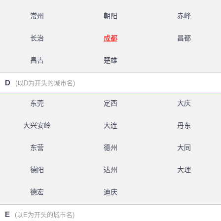
常州
朝阳
赤峰
长治
成都
昌都
昌吉
楚雄
D
(以D为开头的城市名)
东莞
定西
大庆
大兴安岭
大连
丹东
东营
德州
大同
德阳
达州
大理
德宏
迪庆
E
(以E为开头的城市名)