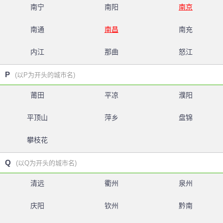
南宁
南阳
南京
南通
南昌
南充
内江
那曲
怒江
P
(以P为开头的城市名)
莆田
平凉
濮阳
平顶山
萍乡
盘锦
攀枝花
Q
(以Q为开头的城市名)
清远
衢州
泉州
庆阳
钦州
黔南