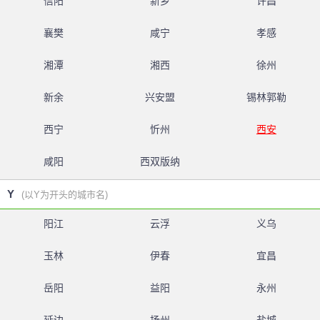
信阳
新乡
许昌
襄樊
咸宁
孝感
湘潭
湘西
徐州
新余
兴安盟
锡林郭勒
西宁
忻州
西安
咸阳
西双版纳
Y
(以Y为开头的城市名)
阳江
云浮
义乌
玉林
伊春
宜昌
岳阳
益阳
永州