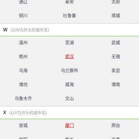
通辽
泰安
太原
铜川
吐鲁番
塔城
W
(以W为开头的城市名)
温州
芜湖
武威
梧州
武汉
无锡
乌海
乌兰察布
吴忠
潍坊
威海
渭南
乌鲁木齐
文山
X
(以X为开头的城市名)
宣城
厦门
邢台