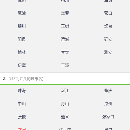
延边
扬州
盐城
鹰潭
宜春
营口
银川
玉树
烟台
阳泉
运城
延安
榆林
宜宾
雅安
伊犁
玉溪
Z
(以Z为开头的城市名)
珠海
湛江
肇庆
中山
舟山
漳州
张掖
遵义
张家口
郑州
驻马店
周口