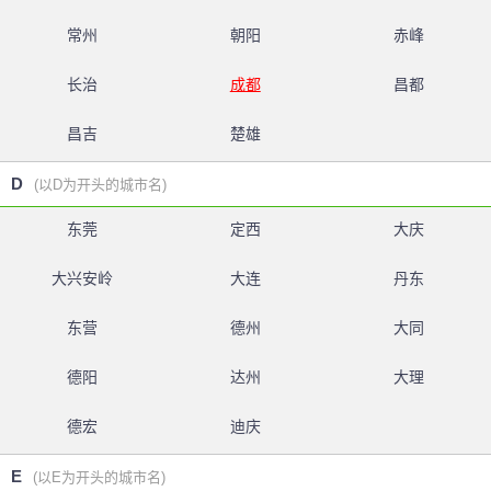
常州
朝阳
赤峰
长治
成都
昌都
昌吉
楚雄
D
(以D为开头的城市名)
东莞
定西
大庆
大兴安岭
大连
丹东
东营
德州
大同
德阳
达州
大理
德宏
迪庆
E
(以E为开头的城市名)