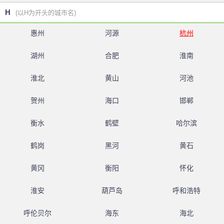
H
(以H为开头的城市名)
惠州
河源
杭州
湖州
合肥
淮南
淮北
黄山
河池
贺州
海口
邯郸
衡水
鹤壁
哈尔滨
鹤岗
黑河
黄石
黄冈
衡阳
怀化
淮安
葫芦岛
呼和浩特
呼伦贝尔
海东
海北