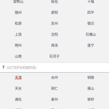
双鸭山
绥化
十堰
随州
邵阳
四平
松原
苏州
宿迁
上饶
沈阳
石嘴山
朔州
商洛
遂宁
山南
石河子
T
(以T为开头的城市名)
天津
台州
铜陵
天水
铜仁
唐山
通化
泰州
铁岭