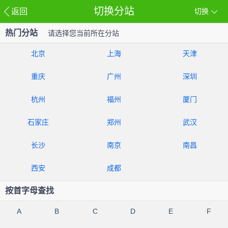
切换分站
返回
切换
热门分站
请选择您当前所在分站
北京
上海
天津
重庆
广州
深圳
杭州
福州
厦门
石家庄
郑州
武汉
长沙
南京
南昌
西安
成都
按首字母查找
A
B
C
D
E
F