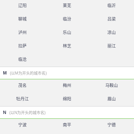
辽阳
莱芜
临沂
聊城
临汾
吕梁
泸州
乐山
凉山
拉萨
林芝
丽江
临沧
M
(以M为开头的城市名)
茂名
梅州
马鞍山
牡丹江
绵阳
眉山
N
(以N为开头的城市名)
宁波
南平
宁德