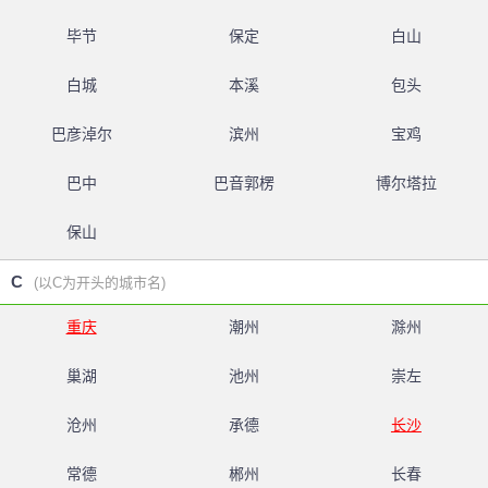
毕节
保定
白山
白城
本溪
包头
巴彦淖尔
滨州
宝鸡
巴中
巴音郭楞
博尔塔拉
保山
C
(以C为开头的城市名)
重庆
潮州
滁州
巢湖
池州
崇左
沧州
承德
长沙
常德
郴州
长春