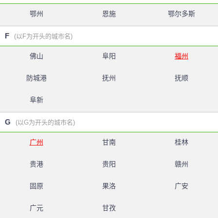
鄂州
恩施
鄂尔多斯
F
(以F为开头的城市名)
佛山
阜阳
福州
防城港
抚州
抚顺
阜新
G
(以G为开头的城市名)
广州
甘南
桂林
贵港
贵阳
赣州
固原
果洛
广安
广元
甘孜