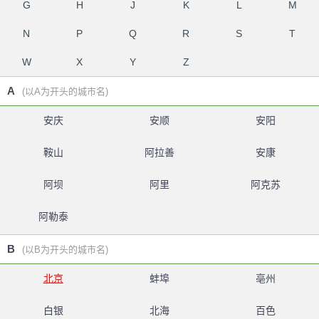
G
H
J
K
L
M
N
P
Q
R
S
T
W
X
Y
Z
A
(以A为开头的城市名)
安庆
安顺
安阳
鞍山
阿拉善
安康
阿坝
阿里
阿克苏
阿勒泰
B
(以B为开头的城市名)
北京
蚌埠
亳州
白银
北海
百色