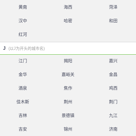
黄南
海西
菏泽
汉中
哈密
和田
红河
J
(以J为开头的城市名)
江门
揭阳
嘉兴
金华
嘉峪关
金昌
酒泉
焦作
鸡西
佳木斯
荆州
荆门
吉林
景德镇
九江
吉安
锦州
济南