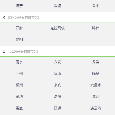
济宁
晋城
晋中
K
(以K为开头的城市名)
开封
克拉玛依
喀什
昆明
L
(以L为开头的城市名)
丽水
六安
龙岩
兰州
陇南
临夏
柳州
来宾
六盘水
廊坊
洛阳
漯河
娄底
辽源
连云港