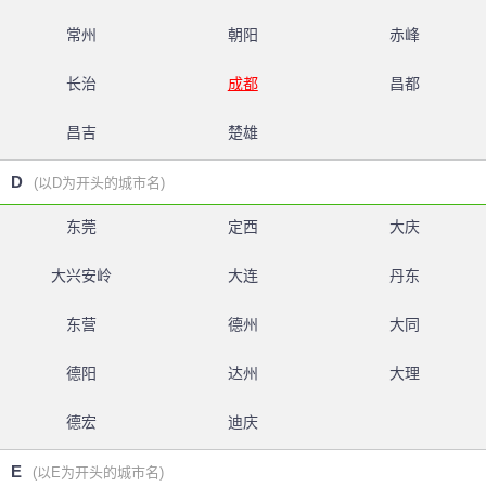
常州
朝阳
赤峰
长治
成都
昌都
昌吉
楚雄
D
(以D为开头的城市名)
东莞
定西
大庆
大兴安岭
大连
丹东
东营
德州
大同
德阳
达州
大理
德宏
迪庆
E
(以E为开头的城市名)