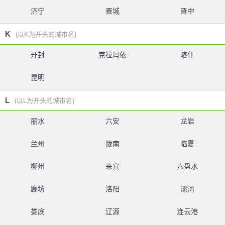
济宁
晋城
晋中
K
(以K为开头的城市名)
开封
克拉玛依
喀什
昆明
L
(以L为开头的城市名)
丽水
六安
龙岩
兰州
陇南
临夏
柳州
来宾
六盘水
廊坊
洛阳
漯河
娄底
辽源
连云港