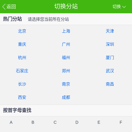
切换分站
返回
切换
热门分站
请选择您当前所在分站
北京
上海
天津
重庆
广州
深圳
杭州
福州
厦门
石家庄
郑州
武汉
长沙
南京
南昌
西安
成都
按首字母查找
A
B
C
D
E
F