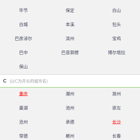
毕节
保定
白山
白城
本溪
包头
巴彦淖尔
滨州
宝鸡
巴中
巴音郭楞
博尔塔拉
保山
C
(以C为开头的城市名)
重庆
潮州
滁州
巢湖
池州
崇左
沧州
承德
长沙
常德
郴州
长春