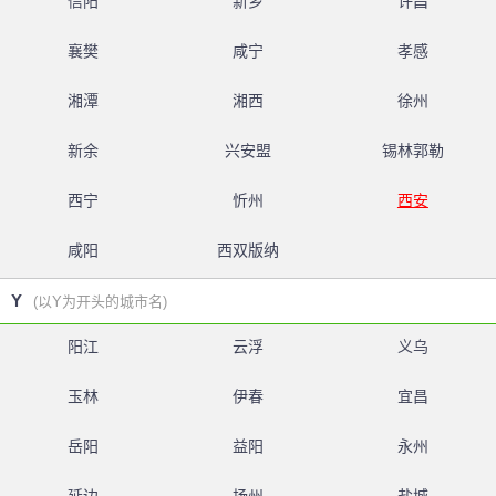
信阳
新乡
许昌
襄樊
咸宁
孝感
湘潭
湘西
徐州
新余
兴安盟
锡林郭勒
西宁
忻州
西安
咸阳
西双版纳
Y
(以Y为开头的城市名)
阳江
云浮
义乌
玉林
伊春
宜昌
岳阳
益阳
永州