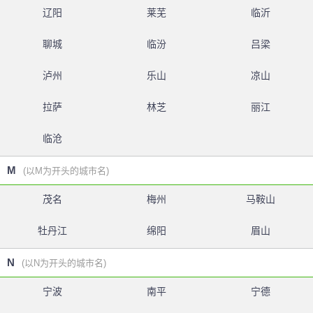
辽阳
莱芜
临沂
聊城
临汾
吕梁
泸州
乐山
凉山
拉萨
林芝
丽江
临沧
M
(以M为开头的城市名)
茂名
梅州
马鞍山
牡丹江
绵阳
眉山
N
(以N为开头的城市名)
宁波
南平
宁德