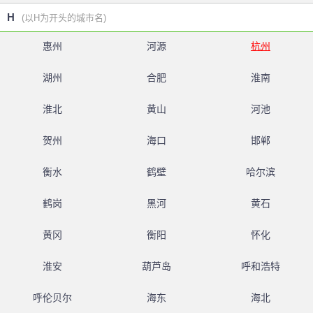
H
(以H为开头的城市名)
惠州
河源
杭州
湖州
合肥
淮南
淮北
黄山
河池
贺州
海口
邯郸
衡水
鹤壁
哈尔滨
鹤岗
黑河
黄石
黄冈
衡阳
怀化
淮安
葫芦岛
呼和浩特
呼伦贝尔
海东
海北