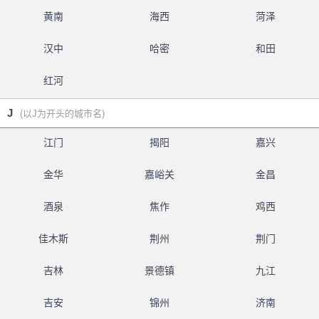
黄南
海西
菏泽
汉中
哈密
和田
红河
J
(以J为开头的城市名)
江门
揭阳
嘉兴
金华
嘉峪关
金昌
酒泉
焦作
鸡西
佳木斯
荆州
荆门
吉林
景德镇
九江
吉安
锦州
济南