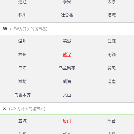
通辽
泰安
太原
铜川
吐鲁番
塔城
W
(以W为开头的城市名)
温州
芜湖
武威
梧州
武汉
无锡
乌海
乌兰察布
吴忠
潍坊
威海
渭南
乌鲁木齐
文山
X
(以X为开头的城市名)
宣城
厦门
邢台