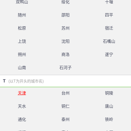
双鸭山
绥化
十堰
随州
邵阳
四平
松原
苏州
宿迁
上饶
沈阳
石嘴山
朔州
商洛
遂宁
山南
石河子
T
(以T为开头的城市名)
天津
台州
铜陵
天水
铜仁
唐山
通化
泰州
铁岭