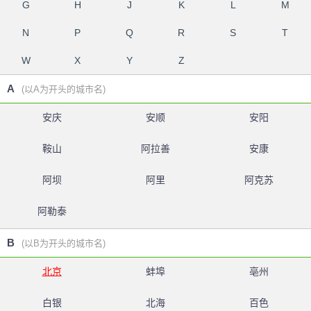
G
H
J
K
L
M
N
P
Q
R
S
T
W
X
Y
Z
A
(以A为开头的城市名)
安庆
安顺
安阳
鞍山
阿拉善
安康
阿坝
阿里
阿克苏
阿勒泰
B
(以B为开头的城市名)
北京
蚌埠
亳州
白银
北海
百色