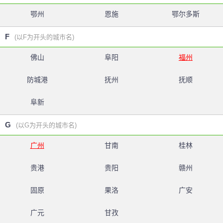
鄂州
恩施
鄂尔多斯
F
(以F为开头的城市名)
佛山
阜阳
福州
防城港
抚州
抚顺
阜新
G
(以G为开头的城市名)
广州
甘南
桂林
贵港
贵阳
赣州
固原
果洛
广安
广元
甘孜