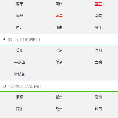
南宁
南阳
南京
南通
南昌
南充
内江
那曲
怒江
P
(以P为开头的城市名)
莆田
平凉
濮阳
平顶山
萍乡
盘锦
攀枝花
Q
(以Q为开头的城市名)
清远
衢州
泉州
庆阳
钦州
黔南