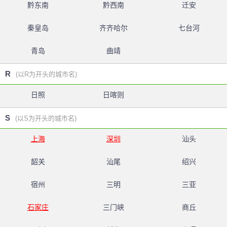
黔东南
黔西南
迁安
秦皇岛
齐齐哈尔
七台河
青岛
曲靖
R
(以R为开头的城市名)
日照
日喀则
S
(以S为开头的城市名)
上海
深圳
汕头
韶关
汕尾
绍兴
宿州
三明
三亚
石家庄
三门峡
商丘