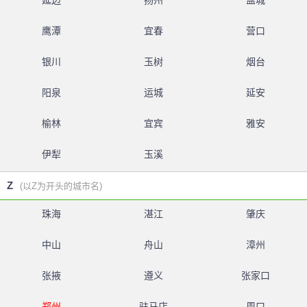
延边
扬州
盐城
鹰潭
宜春
营口
银川
玉树
烟台
阳泉
运城
延安
榆林
宜宾
雅安
伊犁
玉溪
Z
(以Z为开头的城市名)
珠海
湛江
肇庆
中山
舟山
漳州
张掖
遵义
张家口
郑州
驻马店
周口