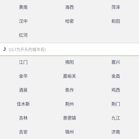
黄南
海西
菏泽
汉中
哈密
和田
红河
J
(以J为开头的城市名)
江门
揭阳
嘉兴
金华
嘉峪关
金昌
酒泉
焦作
鸡西
佳木斯
荆州
荆门
吉林
景德镇
九江
吉安
锦州
济南