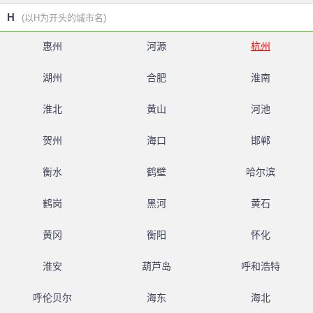
H
(以H为开头的城市名)
惠州
河源
杭州
湖州
合肥
淮南
淮北
黄山
河池
贺州
海口
邯郸
衡水
鹤壁
哈尔滨
鹤岗
黑河
黄石
黄冈
衡阳
怀化
淮安
葫芦岛
呼和浩特
呼伦贝尔
海东
海北