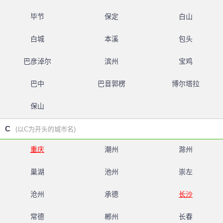
毕节
保定
白山
白城
本溪
包头
巴彦淖尔
滨州
宝鸡
巴中
巴音郭楞
博尔塔拉
保山
C
(以C为开头的城市名)
重庆
潮州
滁州
巢湖
池州
崇左
沧州
承德
长沙
常德
郴州
长春