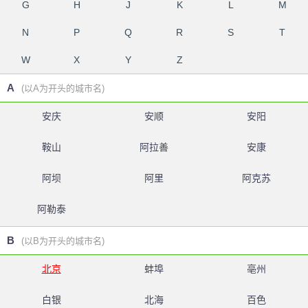
G
H
J
K
L
M
N
P
Q
R
S
T
W
X
Y
Z
A
(以A为开头的城市名)
安庆
安顺
安阳
鞍山
阿拉善
安康
阿坝
阿里
阿克苏
阿勒泰
B
(以B为开头的城市名)
北京
蚌埠
亳州
白银
北海
百色