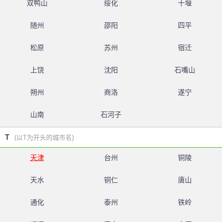
双鸭山
绥化
十堰
随州
邵阳
四平
松原
苏州
宿迁
上饶
沈阳
石嘴山
朔州
商洛
遂宁
山南
石河子
T
(以T为开头的城市名)
天津
台州
铜陵
天水
铜仁
唐山
通化
泰州
铁岭