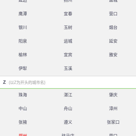
延边
扬州
盐城
鹰潭
宜春
营口
银川
玉树
烟台
阳泉
运城
延安
榆林
宜宾
雅安
伊犁
玉溪
Z
(以Z为开头的城市名)
珠海
湛江
肇庆
中山
舟山
漳州
张掖
遵义
张家口
郑州
驻马店
周口