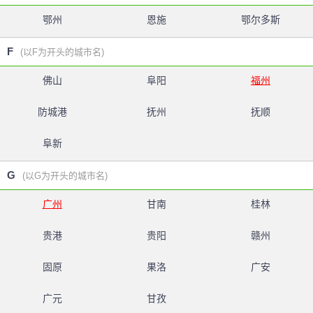
鄂州
恩施
鄂尔多斯
F
(以F为开头的城市名)
佛山
阜阳
福州
防城港
抚州
抚顺
阜新
G
(以G为开头的城市名)
广州
甘南
桂林
贵港
贵阳
赣州
固原
果洛
广安
广元
甘孜