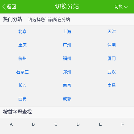
切换分站
返回
切换
热门分站
请选择您当前所在分站
北京
上海
天津
重庆
广州
深圳
杭州
福州
厦门
石家庄
郑州
武汉
长沙
南京
南昌
西安
成都
按首字母查找
A
B
C
D
E
F