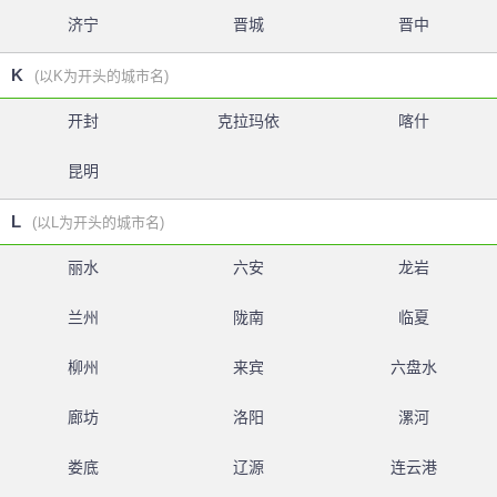
济宁
晋城
晋中
K
(以K为开头的城市名)
开封
克拉玛依
喀什
昆明
L
(以L为开头的城市名)
丽水
六安
龙岩
兰州
陇南
临夏
柳州
来宾
六盘水
廊坊
洛阳
漯河
娄底
辽源
连云港