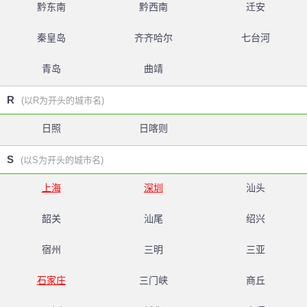
黔东南
黔西南
迁安
秦皇岛
齐齐哈尔
七台河
青岛
曲靖
R
(以R为开头的城市名)
日照
日喀则
S
(以S为开头的城市名)
上海
深圳
汕头
韶关
汕尾
绍兴
宿州
三明
三亚
石家庄
三门峡
商丘