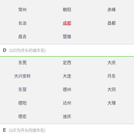
常州
朝阳
赤峰
长治
成都
昌都
昌吉
楚雄
D
(以D为开头的城市名)
东莞
定西
大庆
大兴安岭
大连
丹东
东营
德州
大同
德阳
达州
大理
德宏
迪庆
E
(以E为开头的城市名)