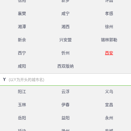
信阳
新乡
许昌
襄樊
咸宁
孝感
湘潭
湘西
徐州
新余
兴安盟
锡林郭勒
西宁
忻州
西安
咸阳
西双版纳
Y
(以Y为开头的城市名)
阳江
云浮
义乌
玉林
伊春
宜昌
岳阳
益阳
永州