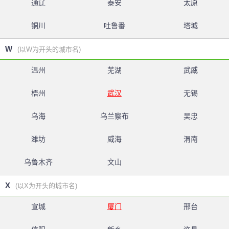
通辽
泰安
太原
铜川
吐鲁番
塔城
W
(以W为开头的城市名)
温州
芜湖
武威
梧州
武汉
无锡
乌海
乌兰察布
吴忠
潍坊
威海
渭南
乌鲁木齐
文山
X
(以X为开头的城市名)
宣城
厦门
邢台