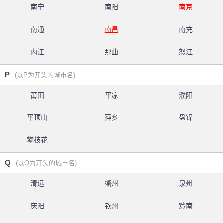
南宁
南阳
南京
南通
南昌
南充
内江
那曲
怒江
P
(以P为开头的城市名)
莆田
平凉
濮阳
平顶山
萍乡
盘锦
攀枝花
Q
(以Q为开头的城市名)
清远
衢州
泉州
庆阳
钦州
黔南