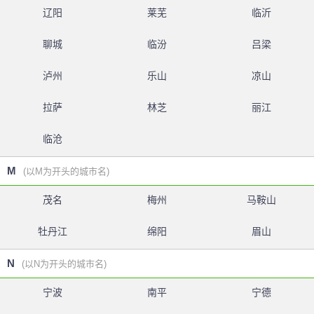
辽阳
莱芜
临沂
聊城
临汾
吕梁
泸州
乐山
凉山
拉萨
林芝
丽江
临沧
M
(以M为开头的城市名)
茂名
梅州
马鞍山
牡丹江
绵阳
眉山
N
(以N为开头的城市名)
宁波
南平
宁德