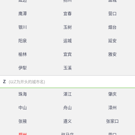
延边
扬州
盐城
鹰潭
宜春
营口
银川
玉树
烟台
阳泉
运城
延安
榆林
宜宾
雅安
伊犁
玉溪
Z
(以Z为开头的城市名)
珠海
湛江
肇庆
中山
舟山
漳州
张掖
遵义
张家口
郑州
驻马店
周口