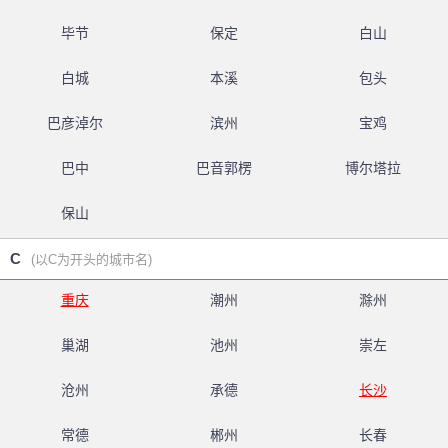
毕节
保定
白山
白城
本溪
包头
巴彦淖尔
滨州
宝鸡
巴中
巴音郭楞
博尔塔拉
保山
C
(以C为开头的城市名)
重庆
潮州
滁州
巢湖
池州
崇左
沧州
承德
长沙
常德
郴州
长春