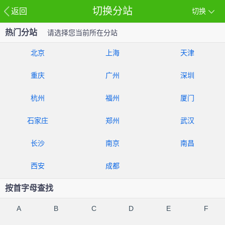
切换分站
返回
切换
热门分站
请选择您当前所在分站
北京
上海
天津
重庆
广州
深圳
杭州
福州
厦门
石家庄
郑州
武汉
长沙
南京
南昌
西安
成都
按首字母查找
A
B
C
D
E
F