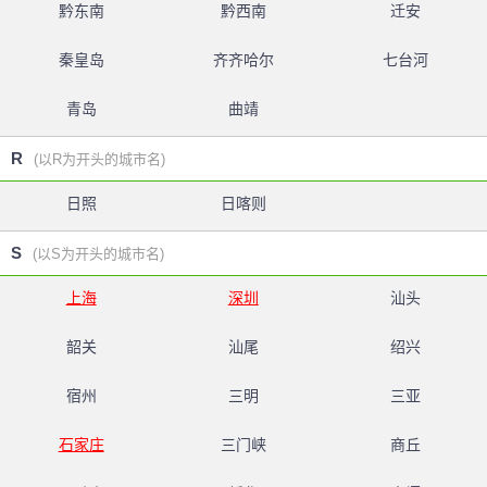
黔东南
黔西南
迁安
秦皇岛
齐齐哈尔
七台河
青岛
曲靖
R
(以R为开头的城市名)
日照
日喀则
S
(以S为开头的城市名)
上海
深圳
汕头
韶关
汕尾
绍兴
宿州
三明
三亚
石家庄
三门峡
商丘