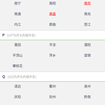
南宁
南阳
南京
南通
南昌
南充
内江
那曲
怒江
P
(以P为开头的城市名)
莆田
平凉
濮阳
平顶山
萍乡
盘锦
攀枝花
Q
(以Q为开头的城市名)
清远
衢州
泉州
庆阳
钦州
黔南