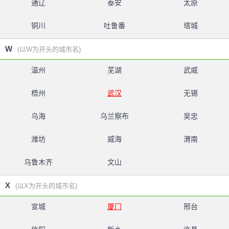
通辽
泰安
太原
铜川
吐鲁番
塔城
W
(以W为开头的城市名)
温州
芜湖
武威
梧州
武汉
无锡
乌海
乌兰察布
吴忠
潍坊
威海
渭南
乌鲁木齐
文山
X
(以X为开头的城市名)
宣城
厦门
邢台