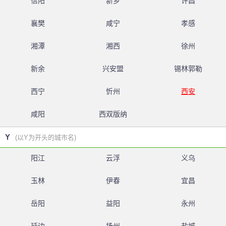
信阳
新乡
许昌
襄樊
咸宁
孝感
湘潭
湘西
徐州
新余
兴安盟
锡林郭勒
西宁
忻州
西安
咸阳
西双版纳
Y
(以Y为开头的城市名)
阳江
云浮
义乌
玉林
伊春
宜昌
岳阳
益阳
永州