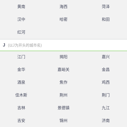
黄南
海西
菏泽
汉中
哈密
和田
红河
J
(以J为开头的城市名)
江门
揭阳
嘉兴
金华
嘉峪关
金昌
酒泉
焦作
鸡西
佳木斯
荆州
荆门
吉林
景德镇
九江
吉安
锦州
济南