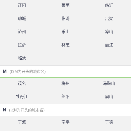
辽阳
莱芜
临沂
聊城
临汾
吕梁
泸州
乐山
凉山
拉萨
林芝
丽江
临沧
M
(以M为开头的城市名)
茂名
梅州
马鞍山
牡丹江
绵阳
眉山
N
(以N为开头的城市名)
宁波
南平
宁德