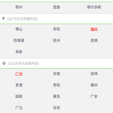
鄂州
恩施
鄂尔多斯
F
(以F为开头的城市名)
佛山
阜阳
福州
防城港
抚州
抚顺
阜新
G
(以G为开头的城市名)
广州
甘南
桂林
贵港
贵阳
赣州
固原
果洛
广安
广元
甘孜