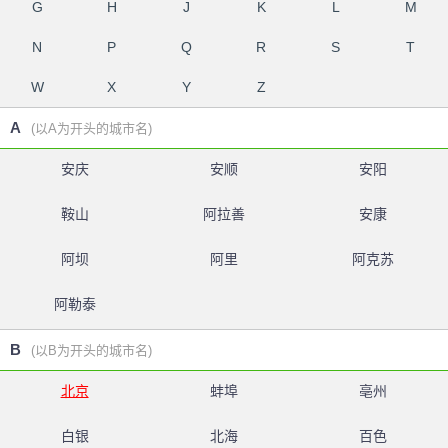
G
H
J
K
L
M
N
P
Q
R
S
T
W
X
Y
Z
A
(以A为开头的城市名)
安庆
安顺
安阳
鞍山
阿拉善
安康
阿坝
阿里
阿克苏
阿勒泰
B
(以B为开头的城市名)
北京
蚌埠
亳州
白银
北海
百色