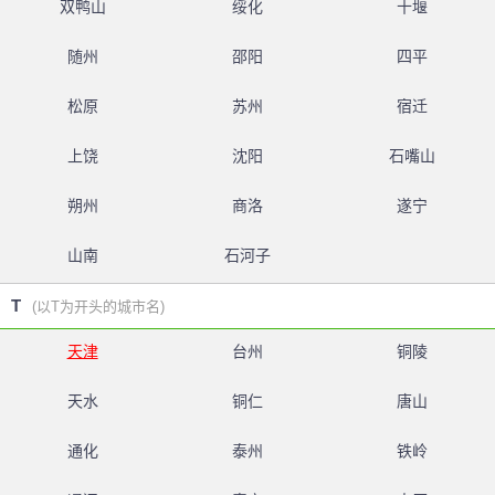
双鸭山
绥化
十堰
随州
邵阳
四平
松原
苏州
宿迁
上饶
沈阳
石嘴山
朔州
商洛
遂宁
山南
石河子
T
(以T为开头的城市名)
天津
台州
铜陵
天水
铜仁
唐山
通化
泰州
铁岭