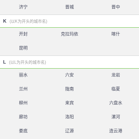
济宁
晋城
晋中
K
(以K为开头的城市名)
开封
克拉玛依
喀什
昆明
L
(以L为开头的城市名)
丽水
六安
龙岩
兰州
陇南
临夏
柳州
来宾
六盘水
廊坊
洛阳
漯河
娄底
辽源
连云港