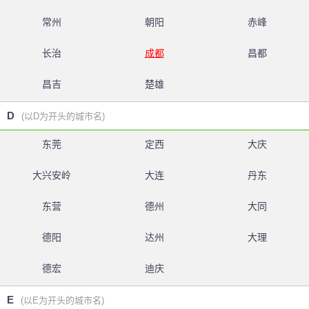
常州
朝阳
赤峰
长治
成都
昌都
昌吉
楚雄
D
(以D为开头的城市名)
东莞
定西
大庆
大兴安岭
大连
丹东
东营
德州
大同
德阳
达州
大理
德宏
迪庆
E
(以E为开头的城市名)