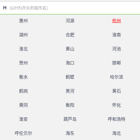
H
(以H为开头的城市名)
惠州
河源
杭州
湖州
合肥
淮南
淮北
黄山
河池
贺州
海口
邯郸
衡水
鹤壁
哈尔滨
鹤岗
黑河
黄石
黄冈
衡阳
怀化
淮安
葫芦岛
呼和浩特
呼伦贝尔
海东
海北