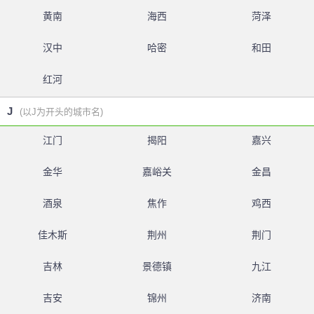
黄南
海西
菏泽
汉中
哈密
和田
红河
J
(以J为开头的城市名)
江门
揭阳
嘉兴
金华
嘉峪关
金昌
酒泉
焦作
鸡西
佳木斯
荆州
荆门
吉林
景德镇
九江
吉安
锦州
济南