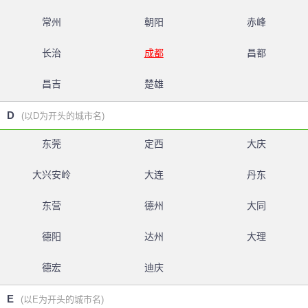
常州
朝阳
赤峰
长治
成都
昌都
昌吉
楚雄
D
(以D为开头的城市名)
东莞
定西
大庆
大兴安岭
大连
丹东
东营
德州
大同
德阳
达州
大理
德宏
迪庆
E
(以E为开头的城市名)