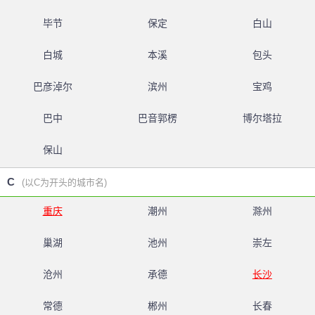
毕节
保定
白山
白城
本溪
包头
巴彦淖尔
滨州
宝鸡
巴中
巴音郭楞
博尔塔拉
保山
C
(以C为开头的城市名)
重庆
潮州
滁州
巢湖
池州
崇左
沧州
承德
长沙
常德
郴州
长春