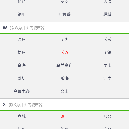
通辽
泰安
太原
铜川
吐鲁番
塔城
W
(以W为开头的城市名)
温州
芜湖
武威
梧州
武汉
无锡
乌海
乌兰察布
吴忠
潍坊
威海
渭南
乌鲁木齐
文山
X
(以X为开头的城市名)
宣城
厦门
邢台