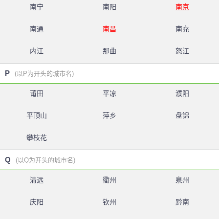
南宁
南阳
南京
南通
南昌
南充
内江
那曲
怒江
P
(以P为开头的城市名)
莆田
平凉
濮阳
平顶山
萍乡
盘锦
攀枝花
Q
(以Q为开头的城市名)
清远
衢州
泉州
庆阳
钦州
黔南