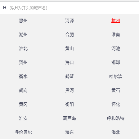
H
(以H为开头的城市名)
惠州
河源
杭州
湖州
合肥
淮南
淮北
黄山
河池
贺州
海口
邯郸
衡水
鹤壁
哈尔滨
鹤岗
黑河
黄石
黄冈
衡阳
怀化
淮安
葫芦岛
呼和浩特
呼伦贝尔
海东
海北