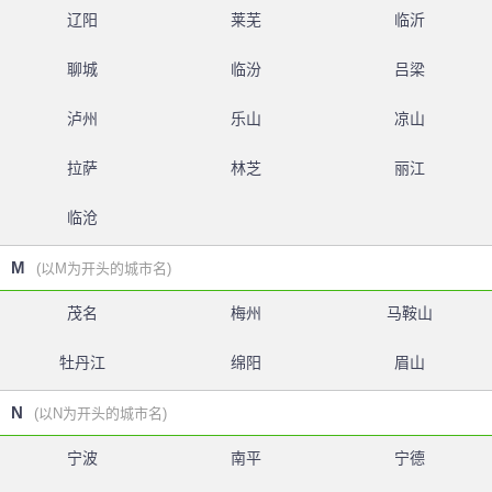
辽阳
莱芜
临沂
聊城
临汾
吕梁
泸州
乐山
凉山
拉萨
林芝
丽江
临沧
M
(以M为开头的城市名)
茂名
梅州
马鞍山
牡丹江
绵阳
眉山
N
(以N为开头的城市名)
宁波
南平
宁德