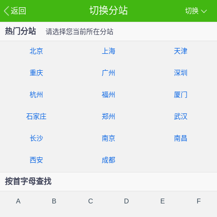
切换分站
返回
切换
热门分站
请选择您当前所在分站
北京
上海
天津
重庆
广州
深圳
杭州
福州
厦门
石家庄
郑州
武汉
长沙
南京
南昌
西安
成都
按首字母查找
A
B
C
D
E
F