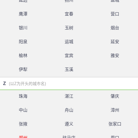
延边
扬州
盐城
鹰潭
宜春
营口
银川
玉树
烟台
阳泉
运城
延安
榆林
宜宾
雅安
伊犁
玉溪
Z
(以Z为开头的城市名)
珠海
湛江
肇庆
中山
舟山
漳州
张掖
遵义
张家口
郑州
驻马店
周口