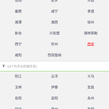
信阳
新乡
许昌
襄樊
咸宁
孝感
湘潭
湘西
徐州
新余
兴安盟
锡林郭勒
西宁
忻州
西安
咸阳
西双版纳
Y
(以Y为开头的城市名)
阳江
云浮
义乌
玉林
伊春
宜昌
岳阳
益阳
永州