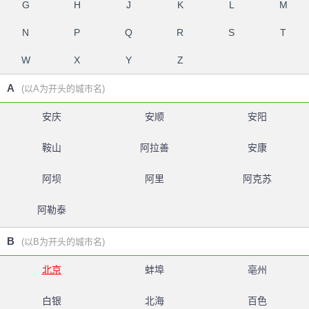
G
H
J
K
L
M
N
P
Q
R
S
T
W
X
Y
Z
A
(以A为开头的城市名)
安庆
安顺
安阳
鞍山
阿拉善
安康
阿坝
阿里
阿克苏
阿勒泰
B
(以B为开头的城市名)
北京
蚌埠
亳州
白银
北海
百色