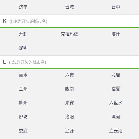
济宁
晋城
晋中
K
(以K为开头的城市名)
开封
克拉玛依
喀什
昆明
L
(以L为开头的城市名)
丽水
六安
龙岩
兰州
陇南
临夏
柳州
来宾
六盘水
廊坊
洛阳
漯河
娄底
辽源
连云港