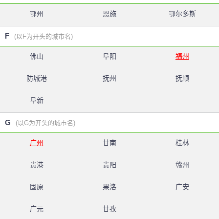
鄂州
恩施
鄂尔多斯
F
(以F为开头的城市名)
佛山
阜阳
福州
防城港
抚州
抚顺
阜新
G
(以G为开头的城市名)
广州
甘南
桂林
贵港
贵阳
赣州
固原
果洛
广安
广元
甘孜