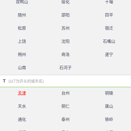
双鸭山
绥化
十堰
随州
邵阳
四平
松原
苏州
宿迁
上饶
沈阳
石嘴山
朔州
商洛
遂宁
山南
石河子
T
(以T为开头的城市名)
天津
台州
铜陵
天水
铜仁
唐山
通化
泰州
铁岭