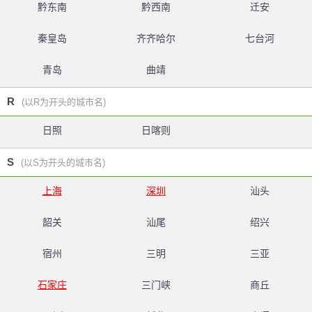
黔东南
黔西南
迁安
秦皇岛
齐齐哈尔
七台河
青岛
曲靖
R
(以R为开头的城市名)
日照
日喀则
S
(以S为开头的城市名)
上海
深圳
汕头
韶关
汕尾
绍兴
宿州
三明
三亚
石家庄
三门峡
商丘