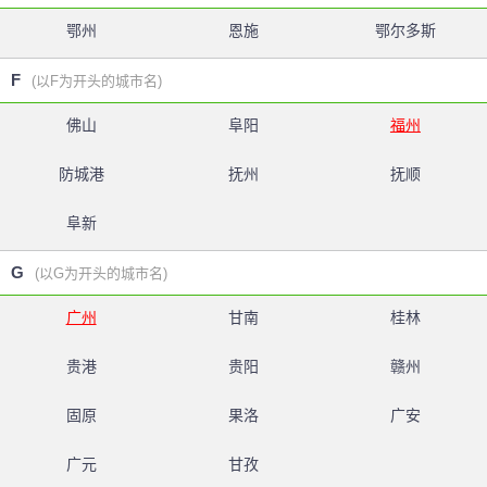
鄂州
恩施
鄂尔多斯
F
(以F为开头的城市名)
佛山
阜阳
福州
防城港
抚州
抚顺
阜新
G
(以G为开头的城市名)
广州
甘南
桂林
贵港
贵阳
赣州
固原
果洛
广安
广元
甘孜