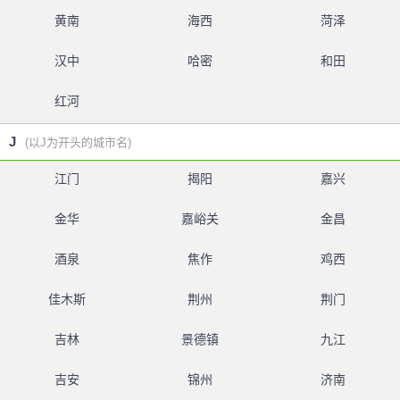
黄南
海西
菏泽
汉中
哈密
和田
红河
J
(以J为开头的城市名)
江门
揭阳
嘉兴
金华
嘉峪关
金昌
酒泉
焦作
鸡西
佳木斯
荆州
荆门
吉林
景德镇
九江
吉安
锦州
济南