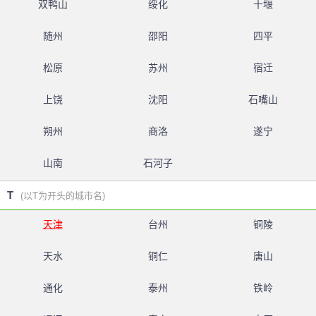
双鸭山
绥化
十堰
随州
邵阳
四平
松原
苏州
宿迁
上饶
沈阳
石嘴山
朔州
商洛
遂宁
山南
石河子
T
(以T为开头的城市名)
天津
台州
铜陵
天水
铜仁
唐山
通化
泰州
铁岭