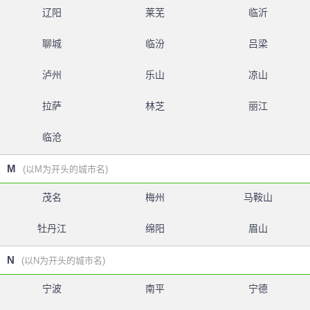
辽阳
莱芜
临沂
聊城
临汾
吕梁
泸州
乐山
凉山
拉萨
林芝
丽江
临沧
M
(以M为开头的城市名)
茂名
梅州
马鞍山
牡丹江
绵阳
眉山
N
(以N为开头的城市名)
宁波
南平
宁德