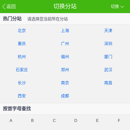
切换分站
返回
切换
热门分站
请选择您当前所在分站
北京
上海
天津
重庆
广州
深圳
杭州
福州
厦门
石家庄
郑州
武汉
长沙
南京
南昌
西安
成都
按首字母查找
A
B
C
D
E
F