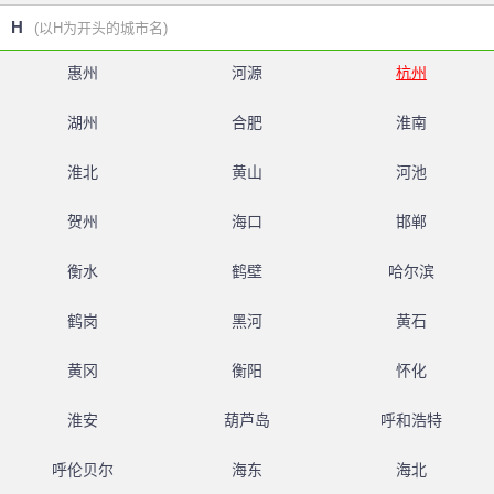
H
(以H为开头的城市名)
惠州
河源
杭州
湖州
合肥
淮南
淮北
黄山
河池
贺州
海口
邯郸
衡水
鹤壁
哈尔滨
鹤岗
黑河
黄石
黄冈
衡阳
怀化
淮安
葫芦岛
呼和浩特
呼伦贝尔
海东
海北