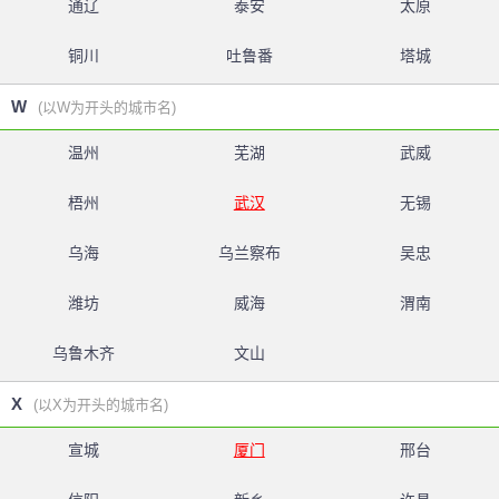
通辽
泰安
太原
铜川
吐鲁番
塔城
W
(以W为开头的城市名)
温州
芜湖
武威
梧州
武汉
无锡
乌海
乌兰察布
吴忠
潍坊
威海
渭南
乌鲁木齐
文山
X
(以X为开头的城市名)
宣城
厦门
邢台