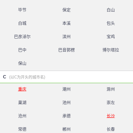
毕节
保定
白山
白城
本溪
包头
巴彦淖尔
滨州
宝鸡
巴中
巴音郭楞
博尔塔拉
保山
C
(以C为开头的城市名)
重庆
潮州
滁州
巢湖
池州
崇左
沧州
承德
长沙
常德
郴州
长春