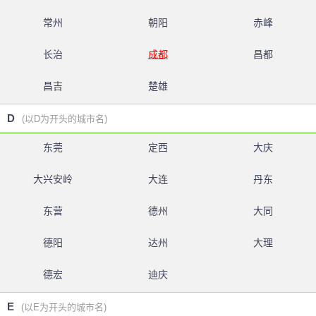
常州
朝阳
赤峰
长治
成都
昌都
昌吉
楚雄
D
(以D为开头的城市名)
东莞
定西
大庆
大兴安岭
大连
丹东
东营
德州
大同
德阳
达州
大理
德宏
迪庆
E
(以E为开头的城市名)