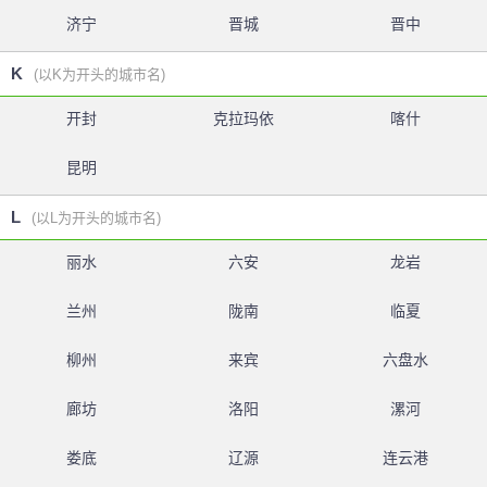
济宁
晋城
晋中
K
(以K为开头的城市名)
开封
克拉玛依
喀什
昆明
L
(以L为开头的城市名)
丽水
六安
龙岩
兰州
陇南
临夏
柳州
来宾
六盘水
廊坊
洛阳
漯河
娄底
辽源
连云港