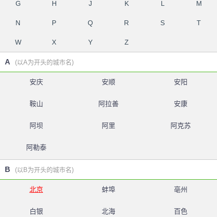
G
H
J
K
L
M
N
P
Q
R
S
T
W
X
Y
Z
A
(以A为开头的城市名)
安庆
安顺
安阳
鞍山
阿拉善
安康
阿坝
阿里
阿克苏
阿勒泰
B
(以B为开头的城市名)
北京
蚌埠
亳州
白银
北海
百色