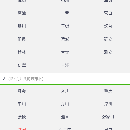
延边
扬州
盐城
鹰潭
宜春
营口
银川
玉树
烟台
阳泉
运城
延安
榆林
宜宾
雅安
伊犁
玉溪
Z
(以Z为开头的城市名)
珠海
湛江
肇庆
中山
舟山
漳州
张掖
遵义
张家口
郑州
驻马店
周口