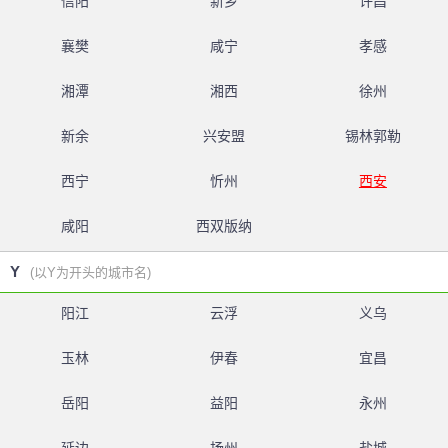
信阳
新乡
许昌
襄樊
咸宁
孝感
湘潭
湘西
徐州
新余
兴安盟
锡林郭勒
西宁
忻州
西安
咸阳
西双版纳
Y
(以Y为开头的城市名)
阳江
云浮
义乌
玉林
伊春
宜昌
岳阳
益阳
永州