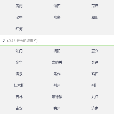
黄南
海西
菏泽
汉中
哈密
和田
红河
J
(以J为开头的城市名)
江门
揭阳
嘉兴
金华
嘉峪关
金昌
酒泉
焦作
鸡西
佳木斯
荆州
荆门
吉林
景德镇
九江
吉安
锦州
济南