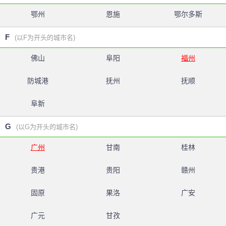
鄂州
恩施
鄂尔多斯
F
(以F为开头的城市名)
佛山
阜阳
福州
防城港
抚州
抚顺
阜新
G
(以G为开头的城市名)
广州
甘南
桂林
贵港
贵阳
赣州
固原
果洛
广安
广元
甘孜