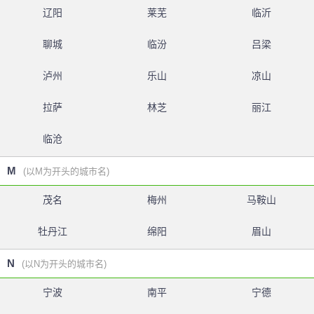
辽阳
莱芜
临沂
聊城
临汾
吕梁
泸州
乐山
凉山
拉萨
林芝
丽江
临沧
M
(以M为开头的城市名)
茂名
梅州
马鞍山
牡丹江
绵阳
眉山
N
(以N为开头的城市名)
宁波
南平
宁德