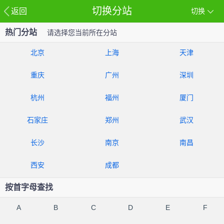
切换分站
返回
切换
热门分站
请选择您当前所在分站
北京
上海
天津
重庆
广州
深圳
杭州
福州
厦门
石家庄
郑州
武汉
长沙
南京
南昌
西安
成都
按首字母查找
A
B
C
D
E
F