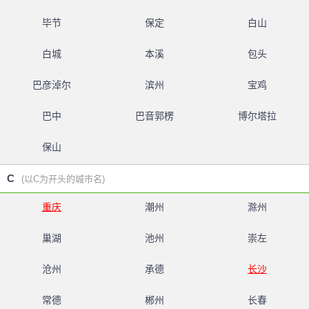
毕节
保定
白山
白城
本溪
包头
巴彦淖尔
滨州
宝鸡
巴中
巴音郭楞
博尔塔拉
保山
C
(以C为开头的城市名)
重庆
潮州
滁州
巢湖
池州
崇左
沧州
承德
长沙
常德
郴州
长春