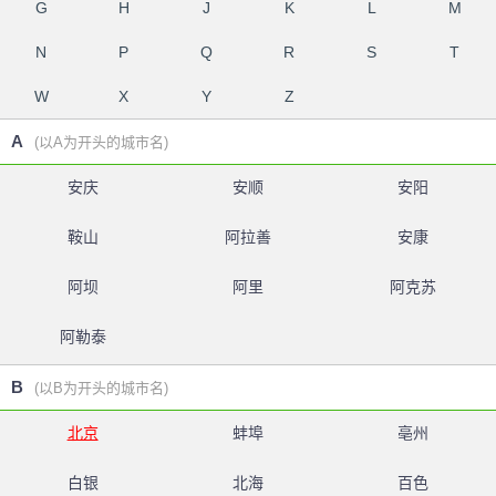
G
H
J
K
L
M
N
P
Q
R
S
T
W
X
Y
Z
A
(以A为开头的城市名)
安庆
安顺
安阳
鞍山
阿拉善
安康
阿坝
阿里
阿克苏
阿勒泰
B
(以B为开头的城市名)
北京
蚌埠
亳州
白银
北海
百色