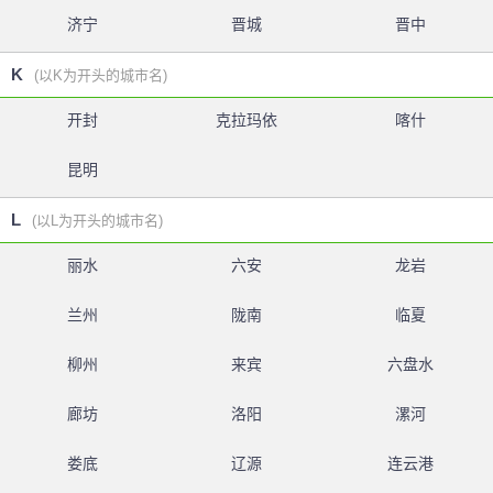
济宁
晋城
晋中
K
(以K为开头的城市名)
开封
克拉玛依
喀什
昆明
L
(以L为开头的城市名)
丽水
六安
龙岩
兰州
陇南
临夏
柳州
来宾
六盘水
廊坊
洛阳
漯河
娄底
辽源
连云港