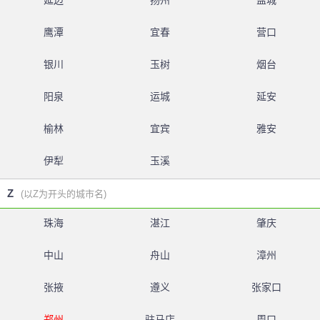
延边
扬州
盐城
鹰潭
宜春
营口
银川
玉树
烟台
阳泉
运城
延安
榆林
宜宾
雅安
伊犁
玉溪
Z
(以Z为开头的城市名)
珠海
湛江
肇庆
中山
舟山
漳州
张掖
遵义
张家口
郑州
驻马店
周口