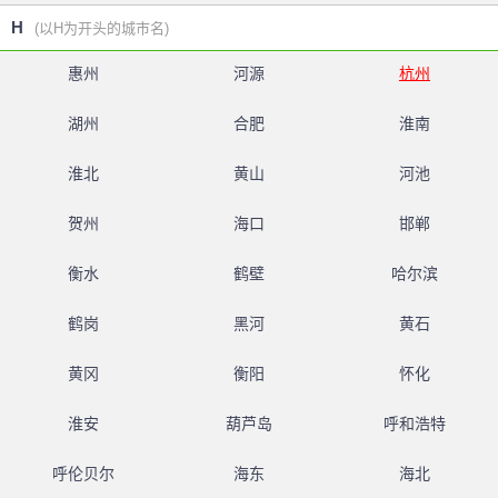
H
(以H为开头的城市名)
惠州
河源
杭州
湖州
合肥
淮南
淮北
黄山
河池
贺州
海口
邯郸
衡水
鹤壁
哈尔滨
鹤岗
黑河
黄石
黄冈
衡阳
怀化
淮安
葫芦岛
呼和浩特
呼伦贝尔
海东
海北