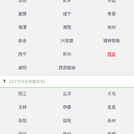
信阳
新乡
许昌
襄樊
咸宁
孝感
湘潭
湘西
徐州
新余
兴安盟
锡林郭勒
西宁
忻州
西安
咸阳
西双版纳
Y
(以Y为开头的城市名)
阳江
云浮
义乌
玉林
伊春
宜昌
岳阳
益阳
永州