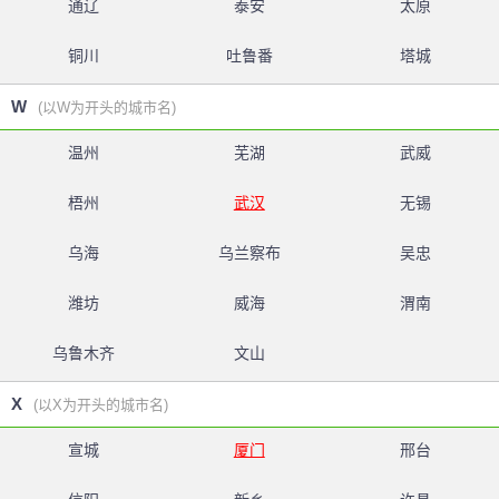
通辽
泰安
太原
铜川
吐鲁番
塔城
W
(以W为开头的城市名)
温州
芜湖
武威
梧州
武汉
无锡
乌海
乌兰察布
吴忠
潍坊
威海
渭南
乌鲁木齐
文山
X
(以X为开头的城市名)
宣城
厦门
邢台