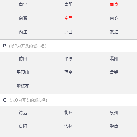
南宁
南阳
南京
南通
南昌
南充
内江
那曲
怒江
P
(以P为开头的城市名)
莆田
平凉
濮阳
平顶山
萍乡
盘锦
攀枝花
Q
(以Q为开头的城市名)
清远
衢州
泉州
庆阳
钦州
黔南