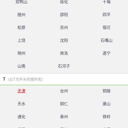
双鸭山
绥化
十堰
随州
邵阳
四平
松原
苏州
宿迁
上饶
沈阳
石嘴山
朔州
商洛
遂宁
山南
石河子
T
(以T为开头的城市名)
天津
台州
铜陵
天水
铜仁
唐山
通化
泰州
铁岭