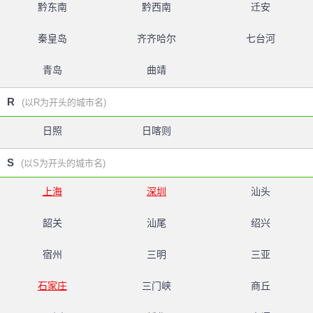
黔东南
黔西南
迁安
秦皇岛
齐齐哈尔
七台河
青岛
曲靖
R
(以R为开头的城市名)
日照
日喀则
S
(以S为开头的城市名)
上海
深圳
汕头
韶关
汕尾
绍兴
宿州
三明
三亚
石家庄
三门峡
商丘