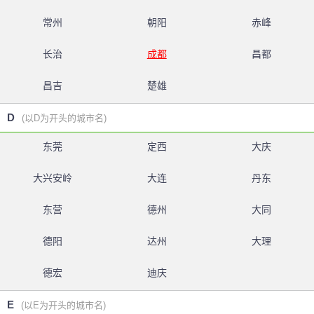
常州
朝阳
赤峰
长治
成都
昌都
昌吉
楚雄
D
(以D为开头的城市名)
东莞
定西
大庆
大兴安岭
大连
丹东
东营
德州
大同
德阳
达州
大理
德宏
迪庆
E
(以E为开头的城市名)